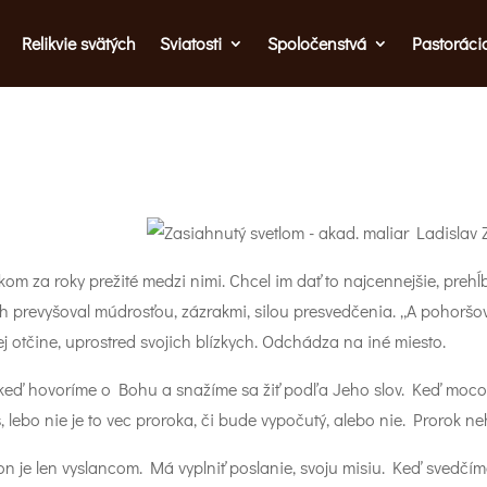
Relikvie svätých
Sviatosti
Spoločenstvá
Pastoráci
kom za roky prežité medzi nimi. Chcel im dať to najcennejšie, prehĺb
ich prevyšoval múdrosťou, zázrakmi, silou presvedčenia. „A pohoršo
j otčine, uprostred svojich blízkych. Odchádza na iné miesto.
keď hovoríme o Bohu a snažíme sa žiť podľa Jeho slov. Keď mocou 
lebo nie je to vec proroka, či bude vypočutý, alebo nie. Prorok ne
, on je len vyslancom. Má vyplniť poslanie, svoju misiu. Keď svedčím