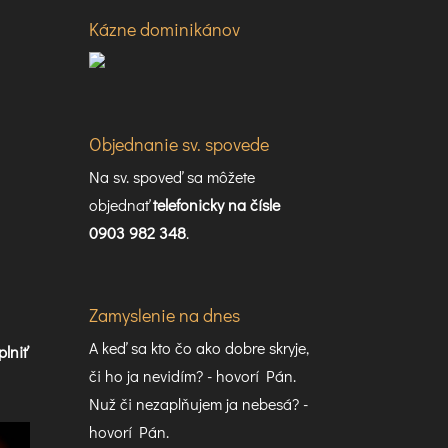
Kázne dominikánov
Objednanie sv. spovede
Na sv. spoveď sa môžete
objednať
telefonicky na čísle
0903 982 348
.
Zamyslenie na dnes
A keď sa kto čo ako dobre skryje,
plniť
či ho ja nevidím? - hovorí Pán.
Nuž či nezaplňujem ja nebesá? -
hovorí Pán.