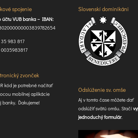
kové spojenie
Slovenskí dominikáni
lo účtu VUB banka –
IBAN:
302000000003839782654
35 983 817
0035983817
ktronický zvonček
R kód je potrebné načítať
Odslúženie sv. omše
cou mobilnej aplikácie
Aj v tomto čase môžete dať
j banky. Ďakujeme!
odslúžiť svätú omšu. Stačí
vy
jednoduchý formulár
.