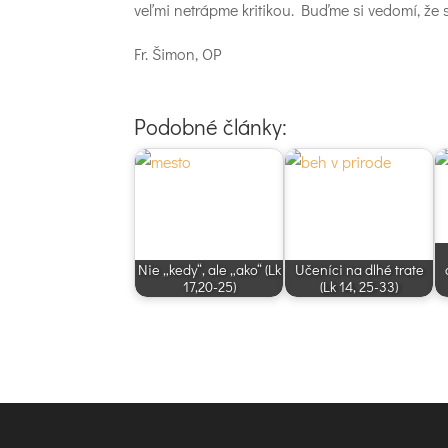
veľmi netrápme kritikou. Buďme si vedomí, že
Fr. Šimon, OP
Podobné články:
Nie „kedy“, ale „ako“ (Lk
Učeníci na dlhé trate
17,20-25)
(Lk 14, 25-33)