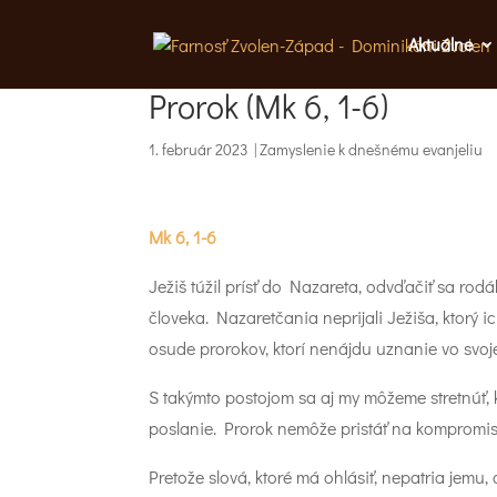
Aktuálne
Prorok (Mk 6, 1-6)
1. február 2023
|
Zamyslenie k dnešnému evanjeliu
Mk 6, 1-6
Ježiš túžil prísť do Nazareta, odvďačiť sa rodá
človeka. Nazaretčania neprijali Ježiša, ktorý 
osude prorokov, ktorí nenájdu uznanie vo svoje
S takýmto postojom sa aj my môžeme stretnúť, 
poslanie. Prorok nemôže pristáť na kompromis, 
Pretože slová, ktoré má ohlásiť, nepatria jemu