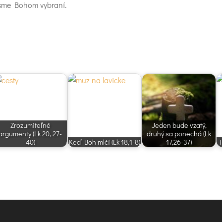
 sme Bohom vybraní.
Zrozumiteľné
Jeden bude vzatý,
argumenty (Lk 20, 27-
druhý sa ponechá (Lk
40)
Keď Boh mlčí (Lk 18,1-8)
17,26-37)
T