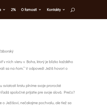
a
2%
O farnosti
Kontakty
iť v nich vieru v Boha, ktorý je blízko každého
vali sa na ňom.“ V odpovedi Ježiš hovorí o
sviatosti krstu plníme svoje prorocké
hľadá spoločné prijatie pre svoje slová. Prečo?
e o Ježišovi, nečakajme pochvalu, ale tiež sa