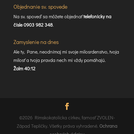
Objednanie sv. spovede
Na sv. spoveď sa môžete objednať
telefonicky na
čísle 0903 982 348
.
Zamyslenie na dnes
Ale ty, Pane, neodnímaj mi svoje milosrdenstvo, tvoja
milosť a tvoja pravda nech mi vždy pomáhajú.
Žalm 40:12
©2026 Rímskokatolícka cirkev, farnosť ZVOLEN-
Západ Tepličky. Všetky práva vyhradené.
Ochrana