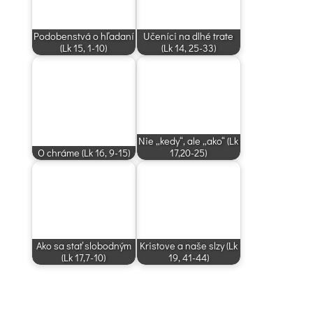
Podobenstvá o hľadaní
Učeníci na dlhé trate
(Lk 15, 1-10)
(Lk 14, 25-33)
Nie „kedy“, ale „ako“ (Lk
O chráme (Lk 16, 9-15)
17,20-25)
Ako sa stať slobodným
Kristove a naše slzy (Lk
(Lk 17,7-10)
19, 41-44)