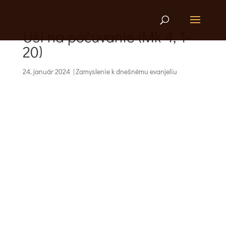
Uši na počúvanie (Mk 4, 1-
20)
24. január 2024
|
Zamyslenie k dnešnému evanjeliu