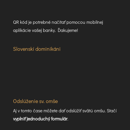
QR kód je potrebné načítať pomocou mobilnej
aplikácie vašej banky. Ďakujeme!
Slovenskí dominikáni
Odslúženie sv. omše
Aj v tomto čase môžete dať odslúžiť svätú omšu. Stačí
vyplniť jednoduchý formulár
.