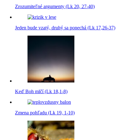
Zrozumiteľné argumenty (Lk 20, 27-40)
Jeden bude vzatý, druhý sa ponechá (Lk 17,26-37)
Keď Boh mlčí (Lk 18,1-8)
Zmena pohľadu (Lk 19, 1-10)