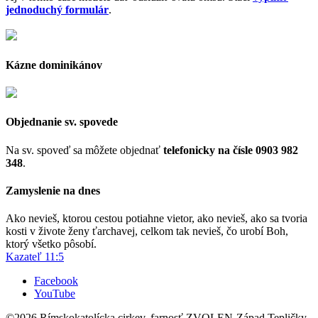
jednoduchý formulár
.
Kázne dominikánov
Objednanie sv. spovede
Na sv. spoveď sa môžete objednať
telefonicky na čísle 0903 982
348
.
Zamyslenie na dnes
Ako nevieš, ktorou cestou potiahne vietor, ako nevieš, ako sa tvoria
kosti v živote ženy ťarchavej, celkom tak nevieš, čo urobí Boh,
ktorý všetko pôsobí.
Kazateľ 11:5
Facebook
YouTube
©2026 Rímskokatolícka cirkev, farnosť ZVOLEN-Západ Tepličky.