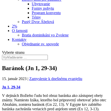
Ubytovanie
Formy pobytu
Program konventu
Témy
Pustý Dvor Ábelová
2%
O farnosti
Bratia dominikáni vo Zvolene
Kontakty
Objednanie sv. spovede
Vyberte stranu
Baránok (Jn 1, 29-34)
15. január 2023
|
Zamyslenie k dnešnému evanjeliu
Jn 1, 29-34
V dejinách Božieho ľudu bol obraz baránka ako zástupnej obety
známy. Namiesto Izáka, ktorého bol pripravený obetovať jeho otec
Abrahám, zomiera baránok (Gn 22, 13). V Egypte krv zabitého
baránka zachránila veriacich pred anjelom smrti (Ex 12, 3-13).