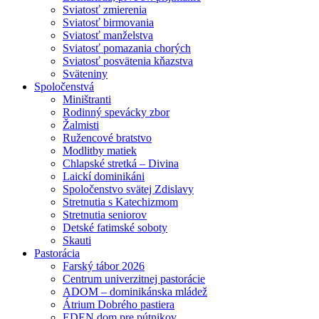
Sviatosť zmierenia
Sviatosť birmovania
Sviatosť manželstva
Sviatosť pomazania chorých
Sviatosť posvätenia kňazstva
Sväteniny
Spoločenstvá
Miništranti
Rodinný spevácky zbor
Žalmisti
Ružencové bratstvo
Modlitby matiek
Chlapské stretká – Divina
Laickí dominikáni
Spoločenstvo svätej Zdislavy
Stretnutia s Katechizmom
Stretnutia seniorov
Detské fatimské soboty
Skauti
Pastorácia
Farský tábor 2026
Centrum univerzitnej pastorácie
ADOM – dominikánska mládež
Átrium Dobrého pastiera
EDEN dom pre pútnikov