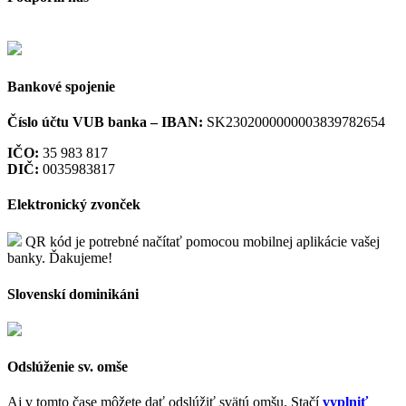
Bankové spojenie
Číslo účtu VUB banka –
IBAN:
SK2302000000003839782654
IČO:
35 983 817
DIČ:
0035983817
Elektronický zvonček
QR kód je potrebné načítať pomocou mobilnej aplikácie vašej
banky. Ďakujeme!
Slovenskí dominikáni
Odslúženie sv. omše
Aj v tomto čase môžete dať odslúžiť svätú omšu. Stačí
vyplniť