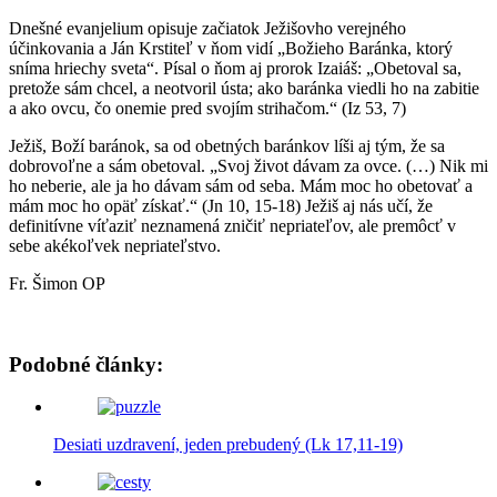
Dnešné evanjelium opisuje začiatok Ježišovho verejného
účinkovania a Ján Krstiteľ v ňom vidí „Božieho Baránka, ktorý
sníma hriechy sveta“. Písal o ňom aj prorok Izaiáš: „Obetoval sa,
pretože sám chcel, a neotvoril ústa; ako baránka viedli ho na zabitie
a ako ovcu, čo onemie pred svojím strihačom.“ (Iz 53, 7)
Ježiš, Boží baránok, sa od obetných baránkov líši aj tým, že sa
dobrovoľne a sám obetoval. „Svoj život dávam za ovce. (…) Nik mi
ho neberie, ale ja ho dávam sám od seba. Mám moc ho obetovať a
mám moc ho opäť získať.“ (Jn 10, 15-18) Ježiš aj nás učí, že
definitívne víťaziť neznamená zničiť nepriateľov, ale premôcť v
sebe akékoľvek nepriateľstvo.
Fr. Šimon OP
Podobné články:
Desiati uzdravení, jeden prebudený (Lk 17,11-19)