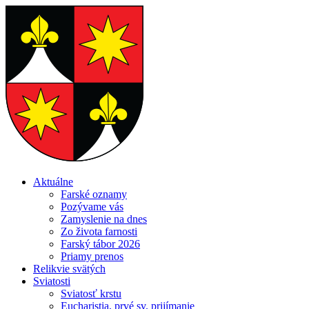
Aktuálne
Farské oznamy
Pozývame vás
Zamyslenie na dnes
Zo života farnosti
Farský tábor 2026
Priamy prenos
Relikvie svätých
Sviatosti
Sviatosť krstu
Eucharistia, prvé sv. prijímanie