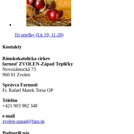
Tri oriešky (Lk 19, 11-28)
Kontakty
Rímskokatolícka cirkev
farnosť ZVOLEN-Západ Tepličky
Novozámocká 73
960 01 Zvolen
Správca Farnosti
Fr. Rafael Marek Tresa OP
Telefón
+421 903 982 348
e-mail
zvolen-zapad@fara.sk
Podporili nás