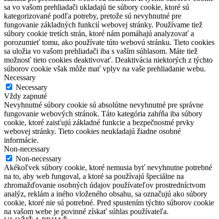
sa vo vašom prehliadači ukladajú tie súbory cookie, ktoré sú
kategorizované podľa potreby, pretože sú nevyhnutné pre
fungovanie základných funkcií webovej stránky. Používame tiež
súbory cookie tretích strán, ktoré nám pomáhajú analyzovať a
porozumieť tomu, ako používate túto webovú stránku. Tieto cookies
sa uložia vo vašom prehliadači iba s vaším súhlasom. Máte tiež
možnosť tieto cookies deaktivovať. Deaktivácia niektorých z týchto
súborov cookie však môže mať vplyv na vaše prehliadanie webu.
Necessary
Necessary
Vždy zapnuté
Nevyhnutné súbory cookie sú absolútne nevyhnutné pre správne
fungovanie webových stránok. Táto kategória zahŕňa iba súbory
cookie, ktoré zaisťujú základné funkcie a bezpečnostné prvky
webovej stránky. Tieto cookies neukladajú žiadne osobné
informácie.
Non-necessary
Non-necessary
Akékoľvek súbory cookie, ktoré nemusia byť nevyhnutne potrebné
na to, aby web fungoval, a ktoré sa používajú špeciálne na
zhromažďovanie osobných údajov používateľov prostredníctvom
analýz, reklám a iného vloženého obsahu, sa označujú ako súbory
cookie, ktoré nie sú potrebné. Pred spustením týchto súborov cookie
na vašom webe je povinné získať súhlas používateľa.