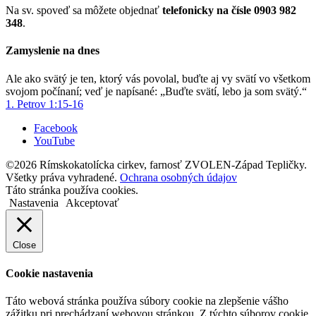
Na sv. spoveď sa môžete objednať
telefonicky na čísle 0903 982
348
.
Zamyslenie na dnes
Ale ako svätý je ten, ktorý vás povolal, buďte aj vy svätí vo všetkom
svojom počínaní; veď je napísané: „Buďte svätí, lebo ja som svätý.“
1. Petrov 1:15-16
Facebook
YouTube
©2026 Rímskokatolícka cirkev, farnosť ZVOLEN-Západ Tepličky.
Všetky práva vyhradené.
Ochrana osobných údajov
Táto stránka používa cookies.
Nastavenia
Akceptovať
Close
Cookie nastavenia
Táto webová stránka používa súbory cookie na zlepšenie vášho
zážitku pri prechádzaní webovou stránkou. Z týchto súborov cookie