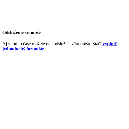
Odslúženie sv. omše
Aj v tomto čase môžete dať odslúžiť svätú omšu. Stačí
vyplniť
jednoduchý formulár
.