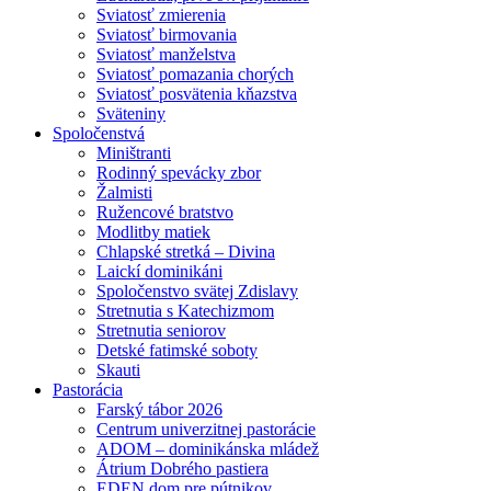
Sviatosť zmierenia
Sviatosť birmovania
Sviatosť manželstva
Sviatosť pomazania chorých
Sviatosť posvätenia kňazstva
Sväteniny
Spoločenstvá
Miništranti
Rodinný spevácky zbor
Žalmisti
Ružencové bratstvo
Modlitby matiek
Chlapské stretká – Divina
Laickí dominikáni
Spoločenstvo svätej Zdislavy
Stretnutia s Katechizmom
Stretnutia seniorov
Detské fatimské soboty
Skauti
Pastorácia
Farský tábor 2026
Centrum univerzitnej pastorácie
ADOM – dominikánska mládež
Átrium Dobrého pastiera
EDEN dom pre pútnikov