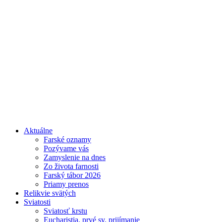
Aktuálne
Farské oznamy
Pozývame vás
Zamyslenie na dnes
Zo života farnosti
Farský tábor 2026
Priamy prenos
Relikvie svätých
Sviatosti
Sviatosť krstu
Eucharistia, prvé sv. prijímanie