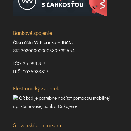
Bankové spojenie
Číslo účtu VUB banka –
IBAN:
SK2302000000003839782654
IČO:
35 983 817
DIČ:
0035983817
Elektronický zvonček
QR kód je potrebné načítať pomocou mobilnej
aplikácie vašej banky. Ďakujeme!
Slovenskí dominikáni