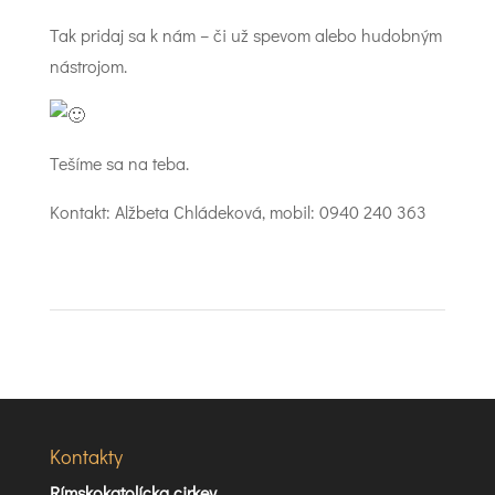
Tak pridaj sa k nám – či už spevom alebo hudobným
nástrojom.
Tešíme sa na teba.
Kontakt: Alžbeta Chládeková, mobil: 0940 240 363
Kontakty
Rímskokatolícka cirkev