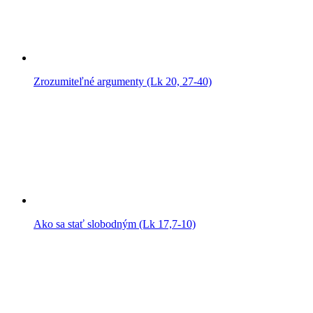
Zrozumiteľné argumenty (Lk 20, 27-40)
Ako sa stať slobodným (Lk 17,7-10)