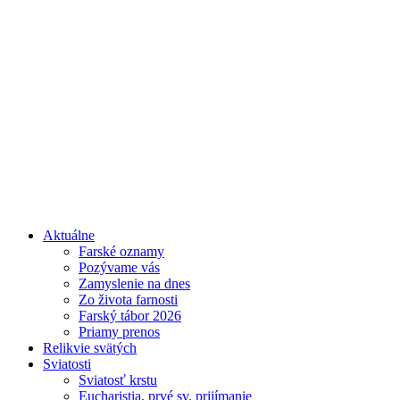
Aktuálne
Farské oznamy
Pozývame vás
Zamyslenie na dnes
Zo života farnosti
Farský tábor 2026
Priamy prenos
Relikvie svätých
Sviatosti
Sviatosť krstu
Eucharistia, prvé sv. prijímanie