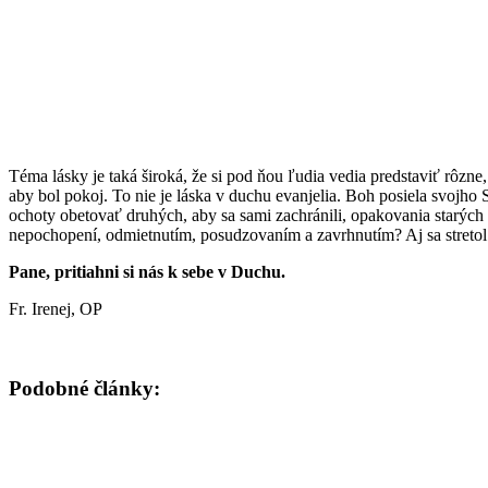
Téma lásky je taká široká, že si pod ňou ľudia vedia predstaviť rôzn
aby bol pokoj. To nie je láska v duchu evanjelia. Boh posiela svojho S
ochoty obetovať druhých, aby sa sami zachránili, opakovania starých
nepochopení, odmietnutím, posudzovaním a zavrhnutím? Aj sa streto
Pane, pritiahni si nás k sebe v Duchu.
Fr. Irenej, OP
Podobné články: