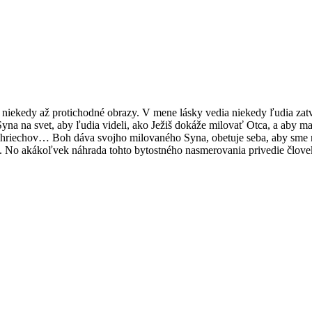
e, niekedy až protichodné obrazy. V mene lásky vedia niekedy ľudia zat
yna na svet, aby ľudia videli, ako Ježiš dokáže milovať Otca, a aby mal
 hriechov… Boh dáva svojho milovaného Syna, obetuje seba, aby sme my 
l. No akákoľvek náhrada tohto bytostného nasmerovania privedie člov