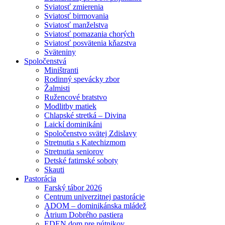
Sviatosť zmierenia
Sviatosť birmovania
Sviatosť manželstva
Sviatosť pomazania chorých
Sviatosť posvätenia kňazstva
Sväteniny
Spoločenstvá
Miništranti
Rodinný spevácky zbor
Žalmisti
Ružencové bratstvo
Modlitby matiek
Chlapské stretká – Divina
Laickí dominikáni
Spoločenstvo svätej Zdislavy
Stretnutia s Katechizmom
Stretnutia seniorov
Detské fatimské soboty
Skauti
Pastorácia
Farský tábor 2026
Centrum univerzitnej pastorácie
ADOM – dominikánska mládež
Átrium Dobrého pastiera
EDEN dom pre pútnikov