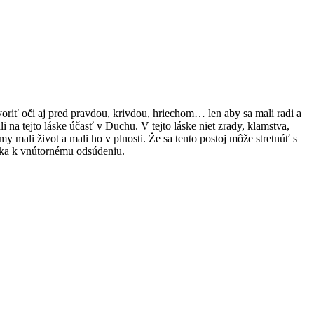
voriť oči aj pred pravdou, krivdou, hriechom… len aby sa mali radi a
i na tejto láske účasť v Duchu. V tejto láske niet zrady, klamstva,
mali život a mali ho v plnosti. Že sa tento postoj môže stretnúť s
eka k vnútornému odsúdeniu.