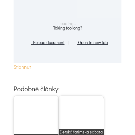
Loading...
Taking too long?
Reload document
|
Open in new tab
Stiahnuť
Podobné články:
Detská fatimská sobota