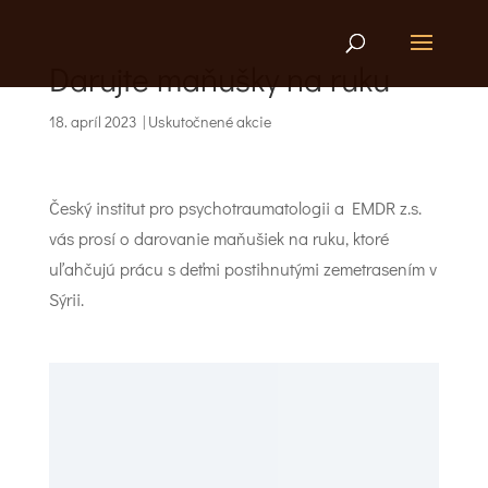
Darujte maňušky na ruku
18. apríl 2023
|
Uskutočnené akcie
Český institut pro psychotraumatologii a EMDR z.s.
vás prosí o darovanie maňušiek na ruku, ktoré
uľahčujú prácu s deťmi postihnutými zemetrasením v
Sýrii.