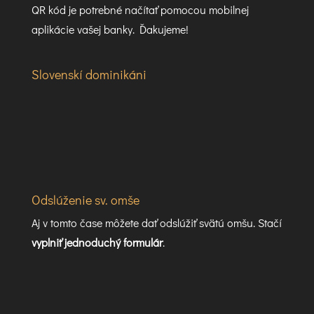
QR kód je potrebné načítať pomocou mobilnej
aplikácie vašej banky. Ďakujeme!
Slovenskí dominikáni
Odslúženie sv. omše
Aj v tomto čase môžete dať odslúžiť svätú omšu. Stačí
vyplniť jednoduchý formulár
.