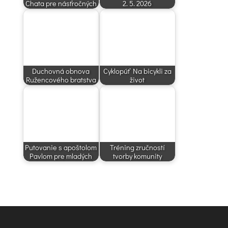
Chata pre násťročných
2. 5. 2026
Duchovná obnova
Cyklopúť Na bicykli za
Ružencového bratstva
život
Putovanie s apoštolom
Tréning zručností
Pavlom pre mladých
tvorby komunity