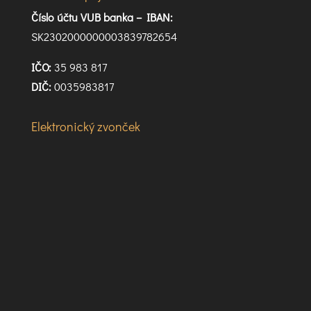
Číslo účtu VUB banka –
IBAN:
SK2302000000003839782654
IČO:
35 983 817
DIČ:
0035983817
Elektronický zvonček