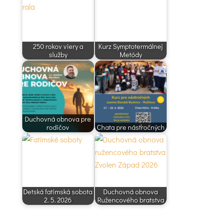
250 rokov viery a
Kurz Symptotermálnej
služby
Metódy
Duchovná obnova pre
rodičov
Chata pre násťročných
Detská fatimská sobota
Duchovná obnova
2. 5. 2026
Ružencového bratstva