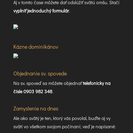
Aj v tomto čase môžete dať odslúžiť svätú omšu. Stačí
vyplniť jednoduchý formulár
.
Kázne dominikánov
Objednanie sv. spovede
Na sv. spoveď sa môžete objednať
telefonicky na
čísle 0903 982 348
.
Zamyslenie na dnes
Ale ako svätý je ten, ktorý vás povolal, buďte aj vy
svätí vo všetkom svojom počínaní; veď je napísané: