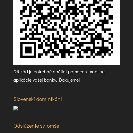
QR kód je potrebné načítať pomocou mobilnej
aplikácie vašej banky. Ďakujeme!
Slovenskí dominikáni
Odslúženie sv. omše