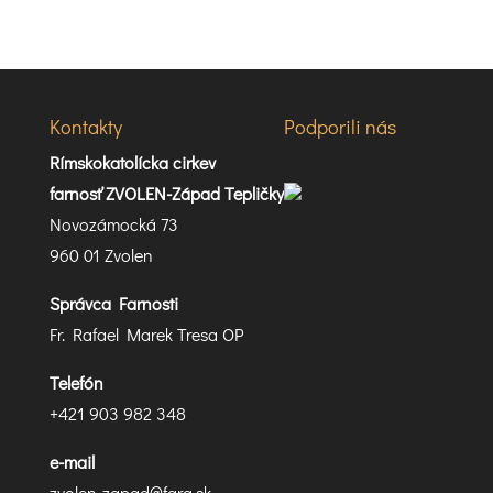
Kontakty
Podporili nás
Rímskokatolícka cirkev
farnosť ZVOLEN-Západ Tepličky
Novozámocká 73
960 01 Zvolen
Správca Farnosti
Fr. Rafael Marek Tresa OP
Telefón
+421 903 982 348
e-mail
zvolen-zapad@fara.sk