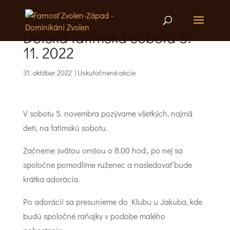
Detská fatimská sobota 5.
11. 2022
31. október 2022
|
Uskutočnené akcie
V sobotu 5. novembra pozývame všetkých, najmä
deti, na fatimskú sobotu.
Začneme svätou omšou o 8.00 hod., po nej sa
spoločne pomodlíme ruženec a nasledovať bude
krátka adorácia.
Po adorácii sa presunieme do Klubu u Jakuba, kde
budú spoločné raňajky v podobe malého