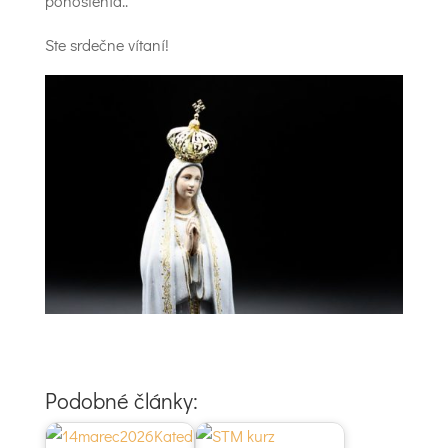
pohostenia..
Ste srdečne vítaní!
Podobné články: