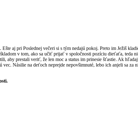
. Ešte aj pri Poslednej večeri si s tým nedajú pokoj. Preto im Ježiš kla
íkladom v tom, ako sa učiť prijať v spoločnosti pozíciu dieťaťa, teda 
ili, aby prestali veriť, že len moc a status im prinesie šťastie. Ak hľada
itú vec. Násilie na deťoch neprejde nepovšimnuté, lebo ich anjeli sa 
sti.