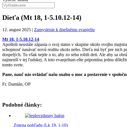
Dieťa (Mt 18, 1-5.10.12-14)
12. august 2025
|
Zamyslenie k dnešnému evanjeliu
Mt 18, 1-5.10.12-14
Apoštoli neustále zápasia o svoj status v skupine okolo svojho majstra
schopnosť nasávať novú realitu okolo neho. Dieťa má byť pre nich pr
dospelých. Tu však nejde o to, aby zo seba robili deti. Ale aby sa obrát
najmenší v tej ľudskej. A toto evanjelium ešte pripomína jednu dôlež
tomto svete.
Pane, nauč nás ovládať našu snahu o moc a postavenie v spoločno
Fr. Damián, OP
Podobné články:
Zmena pohľadu (Lk 19, 1-10)