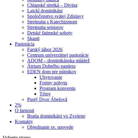
Chlapské stretká – Divina
Laickí dominikáni
Spoločenstvo svätej Zdislavy
Stretnutia s Katechizmom
Stretnutia seniorov
Detské fatimské soboty
Skauti
Pastorácia
Farský tábor 2026
Centrum univerzitnej pastorácie
ADOM – dominikánska mládež
Átrium Dobrého pastiera
EDEN dom pre pútnikov
Ubytovanie
Formy pobytu
Program konventu
Témy
Pustý Dvor Ábelová
2%
O farnosti
Bratia dominikáni vo Zvolene
Kontakty
Objednanie sv. spovede
Vyberte stranu