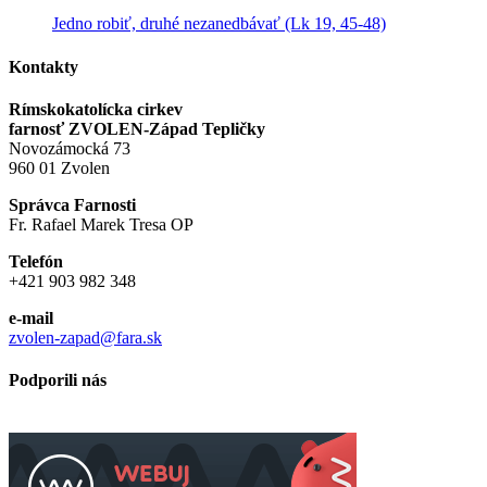
Jedno robiť, druhé nezanedbávať (Lk 19, 45-48)
Kontakty
Rímskokatolícka cirkev
farnosť ZVOLEN-Západ Tepličky
Novozámocká 73
960 01 Zvolen
Správca Farnosti
Fr. Rafael Marek Tresa OP
Telefón
+421 903 982 348
e-mail
zvolen-zapad@fara.sk
Podporili nás