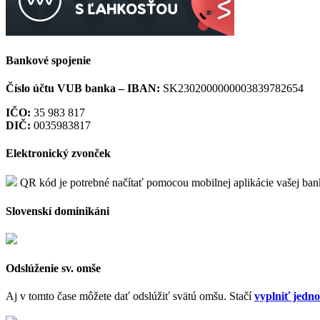
Bankové spojenie
Číslo účtu VUB banka –
IBAN:
SK2302000000003839782654
IČO:
35 983 817
DIČ:
0035983817
Elektronický zvonček
QR kód je potrebné načítať pomocou mobilnej aplikácie vašej ba
Slovenskí dominikáni
Odslúženie sv. omše
Aj v tomto čase môžete dať odslúžiť svätú omšu. Stačí
vyplniť jedn