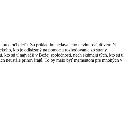
die pred oči dieťa. Za príklad im nedáva jeho nevinnosť, dôveru či
niekoho, kto je odkázaný na pomoc a rozhodovanie zo strany
jú, kto sú tí najväčší v Božej spoločnosti, nech skúmajú tých, kto sú tí
za nich neustále prihovárajú. To by malo byť mementom pre mnohých v