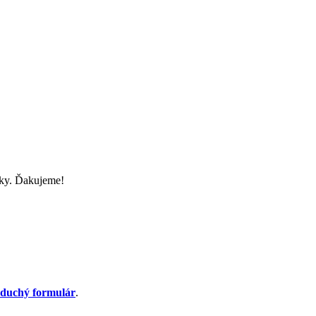
nky. Ďakujeme!
oduchý formulár
.