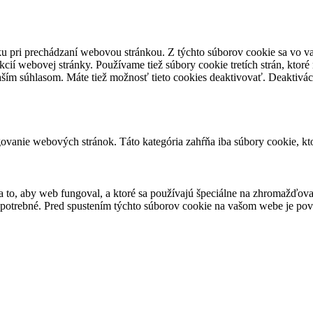
u pri prechádzaní webovou stránkou. Z týchto súborov cookie sa vo vaš
cií webovej stránky. Používame tiež súbory cookie tretích strán, kto
vaším súhlasom. Máte tiež možnosť tieto cookies deaktivovať. Deaktivá
vanie webových stránok. Táto kategória zahŕňa iba súbory cookie, kto
 to, aby web fungoval, a ktoré sa používajú špeciálne na zhromažďova
 potrebné. Pred spustením týchto súborov cookie na vašom webe je pov