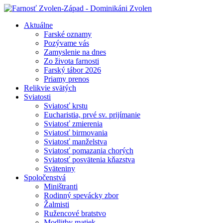
Aktuálne
Farské oznamy
Pozývame vás
Zamyslenie na dnes
Zo života farnosti
Farský tábor 2026
Priamy prenos
Relikvie svätých
Sviatosti
Sviatosť krstu
Eucharistia, prvé sv. prijímanie
Sviatosť zmierenia
Sviatosť birmovania
Sviatosť manželstva
Sviatosť pomazania chorých
Sviatosť posvätenia kňazstva
Sväteniny
Spoločenstvá
Miništranti
Rodinný spevácky zbor
Žalmisti
Ružencové bratstvo
Modlitby matiek