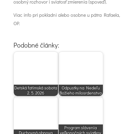
osobný rozhovor i sviatosť zmierenia (spoveď).
Viac info pri pokladni alebo osobne u pátra Rafaela,
OP.
Podobné články:
Detská fatimská sobota
Odpustky na Nedeľu
2. 5. 2026
Božieho milosrdenstva
Program slávenia
Duchovná obnova
veľkonočných sviatkov