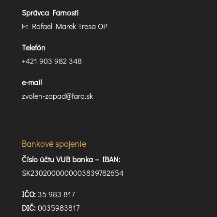
Správca Farnosti
Fr. Rafael Marek Tresa OP
Telefón
+421 903 982 348
e-mail
zvolen-zapad@fara.sk
Bankové spojenie
Číslo účtu VUB banka –
IBAN:
SK2302000000003839782654
IČO:
35 983 817
DIČ:
0035983817