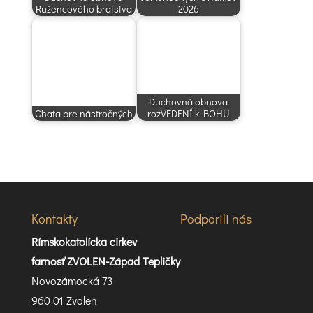
Ružencového bratstva
2026
Duchovná obnova
Chata pre násťročných
rozVEDENÍ k BOHU
Kontakty
Podporili nás
Rímskokatolícka cirkev
farnosť ZVOLEN-Západ Tepličky
Novozámocká 73
960 01 Zvolen