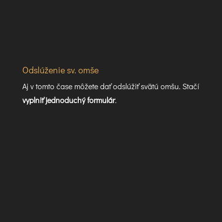
Odslúženie sv. omše
Aj v tomto čase môžete dať odslúžiť svätú omšu. Stačí
vyplniť jednoduchý formulár
.