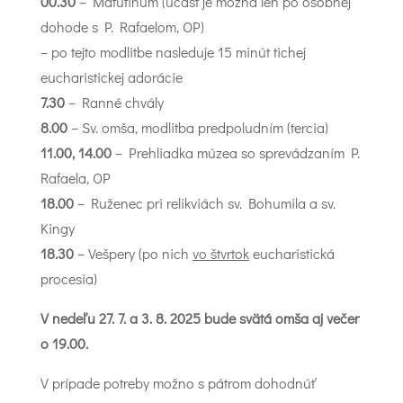
00.30
– Matutínum (účasť je možná len po osobnej
dohode s P. Rafaelom, OP)
– po tejto modlitbe nasleduje 15 minút tichej
eucharistickej adorácie
7.30
– Ranné chvály
8.00
– Sv. omša, modlitba predpoludním (tercia)
11.00, 14.00
– Prehliadka múzea so sprevádzaním P.
Rafaela, OP
18.00
– Ruženec pri relikviách sv. Bohumila a sv.
Kingy
18.30
– Vešpery (po nich
vo štvrtok
eucharistická
procesia)
V nedeľu 27. 7. a 3. 8. 2025 bude svätá omša aj večer
o 19.00.
V prípade potreby možno s pátrom dohodnúť