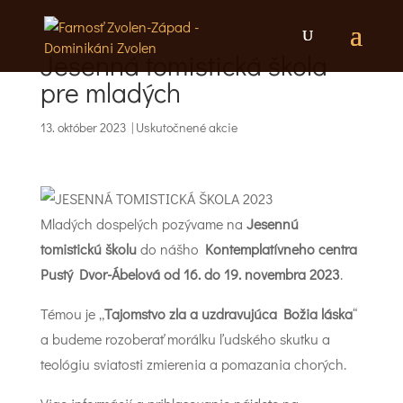
Jesenná tomistická škola
pre mladých
13. október 2023
|
Uskutočnené akcie
Mladých dospelých pozývame na
Jesennú
tomistickú školu
do nášho
Kontemplatívneho centra
Pustý Dvor-Ábelová od 16. do 19. novembra 2023
.
Témou je „
Tajomstvo zla a uzdravujúca Božia láska
“
a budeme rozoberať morálku ľudského skutku a
teológiu sviatosti zmierenia a pomazania chorých.