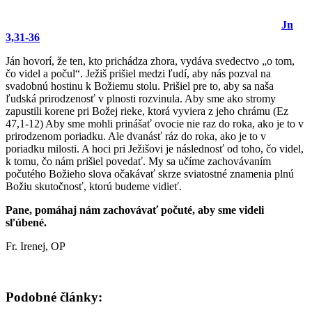
Jn
3,31-36
Ján hovorí, že ten, kto prichádza zhora, vydáva svedectvo „o tom,
čo videl a počul“. Ježiš prišiel medzi ľudí, aby nás pozval na
svadobnú hostinu k Božiemu stolu. Prišiel pre to, aby sa naša
ľudská prirodzenosť v plnosti rozvinula. Aby sme ako stromy
zapustili korene pri Božej rieke, ktorá vyviera z jeho chrámu (Ez
47,1-12) Aby sme mohli prinášať ovocie nie raz do roka, ako je to v
prirodzenom poriadku. Ale dvanásť ráz do roka, ako je to v
poriadku milosti. A hoci pri Ježišovi je následnosť od toho, čo videl,
k tomu, čo nám prišiel povedať. My sa učíme zachovávaním
počutého Božieho slova očakávať skrze sviatostné znamenia plnú
Božiu skutočnosť, ktorú budeme vidieť.
Pane, pomáhaj nám zachovávať počuté, aby sme videli
sľúbené.
Fr. Irenej, OP
Podobné články: