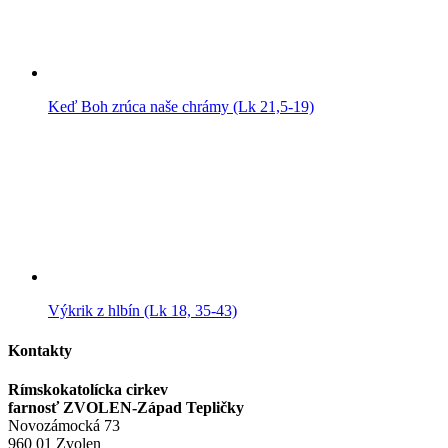
Keď Boh zrúca naše chrámy (Lk 21,5-19)
Výkrik z hlbín (Lk 18, 35-43)
Kontakty
Rímskokatolícka cirkev
farnosť ZVOLEN-Západ Tepličky
Novozámocká 73
960 01 Zvolen