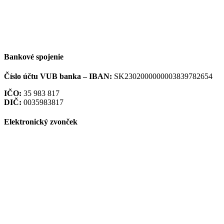
Bankové spojenie
Číslo účtu VUB banka –
IBAN:
SK2302000000003839782654
IČO:
35 983 817
DIČ:
0035983817
Elektronický zvonček