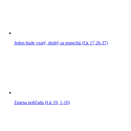
Jeden bude vzatý, druhý sa ponechá (Lk 17,26-37)
Zmena pohľadu (Lk 19, 1-10)