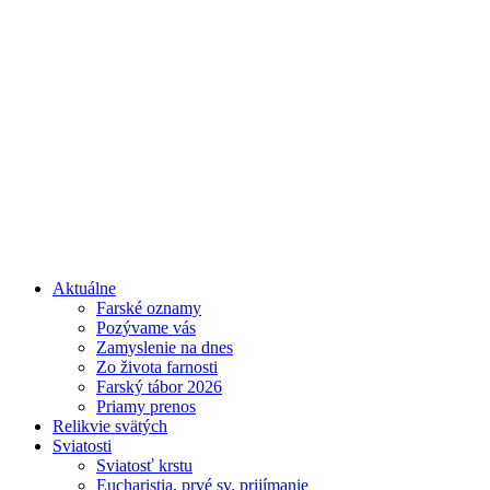
Aktuálne
Farské oznamy
Pozývame vás
Zamyslenie na dnes
Zo života farnosti
Farský tábor 2026
Priamy prenos
Relikvie svätých
Sviatosti
Sviatosť krstu
Eucharistia, prvé sv. prijímanie