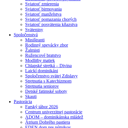
Sviatosť zmierenia
Sviatosť birmovania
Sviatosť manželstva
Sviatosť pomazania chorých
Sviatosť posvätenia kňazstva
Sväteniny
Spoločenstvá
Miništranti
Rodinný spevácky zbor
Žalmisti
Ružencové bratstvo
Modlitby matiek
Chlapské stretká – Divina
Laickí dominikáni
Spoločenstvo svätej Zdislavy
Stretnutia s Katechizmom
Stretnutia seniorov
Detské fatimské soboty
Skauti
Pastorácia
Farský tábor 2026
Centrum univerzitnej pastorácie
ADOM – dominikánska mládež
Átrium Dobrého pastiera
EDEN dom pre pútnikov