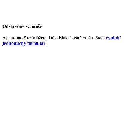
Odslúženie sv. omše
Aj v tomto čase môžete dať odslúžiť svätú omšu. Stačí
vyplniť
jednoduchý formulár
.