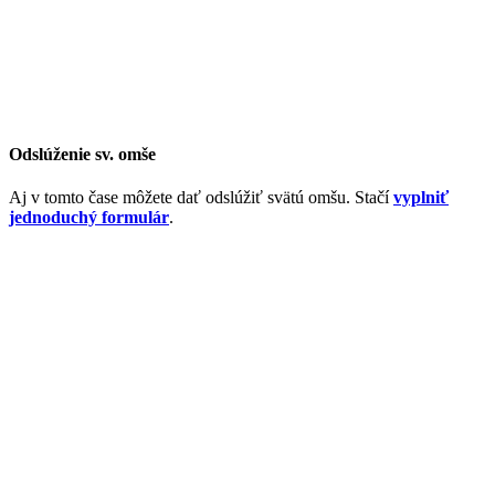
Odslúženie sv. omše
Aj v tomto čase môžete dať odslúžiť svätú omšu. Stačí
vyplniť
jednoduchý formulár
.