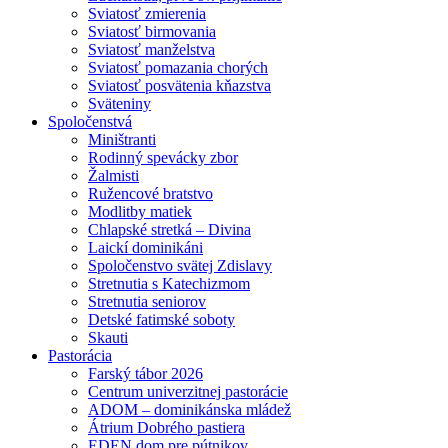
Sviatosť zmierenia
Sviatosť birmovania
Sviatosť manželstva
Sviatosť pomazania chorých
Sviatosť posvätenia kňazstva
Sväteniny
Spoločenstvá
Miništranti
Rodinný spevácky zbor
Žalmisti
Ružencové bratstvo
Modlitby matiek
Chlapské stretká – Divina
Laickí dominikáni
Spoločenstvo svätej Zdislavy
Stretnutia s Katechizmom
Stretnutia seniorov
Detské fatimské soboty
Skauti
Pastorácia
Farský tábor 2026
Centrum univerzitnej pastorácie
ADOM – dominikánska mládež
Átrium Dobrého pastiera
EDEN dom pre pútnikov