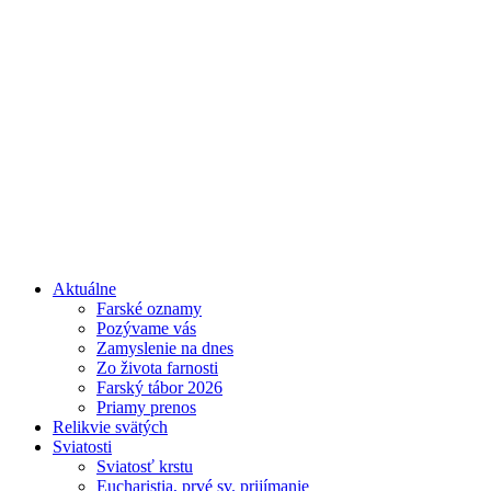
Aktuálne
Farské oznamy
Pozývame vás
Zamyslenie na dnes
Zo života farnosti
Farský tábor 2026
Priamy prenos
Relikvie svätých
Sviatosti
Sviatosť krstu
Eucharistia, prvé sv. prijímanie