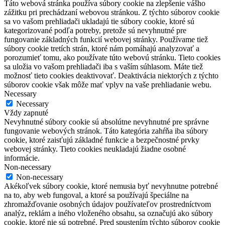
Táto webová stránka používa súbory cookie na zlepšenie vášho
zážitku pri prechádzaní webovou stránkou. Z týchto súborov cookie
sa vo vašom prehliadači ukladajú tie súbory cookie, ktoré sú
kategorizované podľa potreby, pretože sú nevyhnutné pre
fungovanie základných funkcií webovej stránky. Používame tiež
súbory cookie tretích strán, ktoré nám pomáhajú analyzovať a
porozumieť tomu, ako používate túto webovú stránku. Tieto cookies
sa uložia vo vašom prehliadači iba s vaším súhlasom. Máte tiež
možnosť tieto cookies deaktivovať. Deaktivácia niektorých z týchto
súborov cookie však môže mať vplyv na vaše prehliadanie webu.
Necessary
Necessary
Vždy zapnuté
Nevyhnutné súbory cookie sú absolútne nevyhnutné pre správne
fungovanie webových stránok. Táto kategória zahŕňa iba súbory
cookie, ktoré zaisťujú základné funkcie a bezpečnostné prvky
webovej stránky. Tieto cookies neukladajú žiadne osobné
informácie.
Non-necessary
Non-necessary
Akékoľvek súbory cookie, ktoré nemusia byť nevyhnutne potrebné
na to, aby web fungoval, a ktoré sa používajú špeciálne na
zhromažďovanie osobných údajov používateľov prostredníctvom
analýz, reklám a iného vloženého obsahu, sa označujú ako súbory
cookie, ktoré nie sú potrebné. Pred spustením týchto súborov cookie