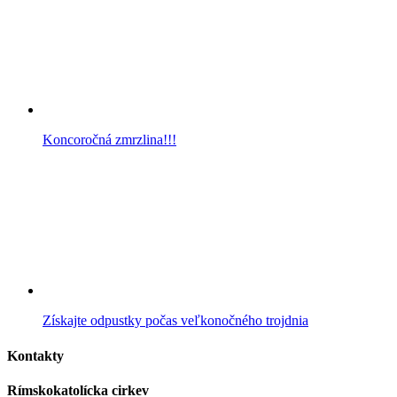
Koncoročná zmrzlina!!!
Získajte odpustky počas veľkonočného trojdnia
Kontakty
Rímskokatolícka cirkev