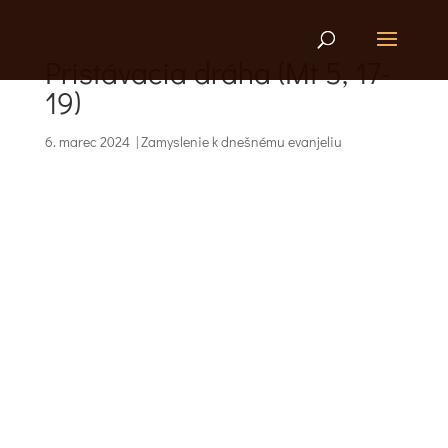
Pristávacia dráha (Mt 5, 17-
19)
6. marec 2024
|
Zamyslenie k dnešnému evanjeliu