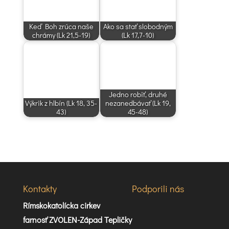
Keď Boh zrúca naše
Ako sa stať slobodným
chrámy (Lk 21,5-19)
(Lk 17,7-10)
Jedno robiť, druhé
Výkrik z hlbín (Lk 18, 35-
nezanedbávať (Lk 19,
43)
45-48)
Kontakty
Podporili nás
Rímskokatolícka cirkev
farnosť ZVOLEN-Západ Tepličky