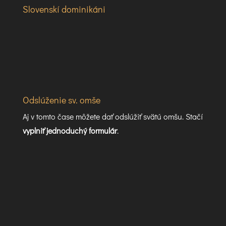
Slovenskí dominikáni
Odslúženie sv. omše
Aj v tomto čase môžete dať odslúžiť svätú omšu. Stačí
vyplniť jednoduchý formulár
.