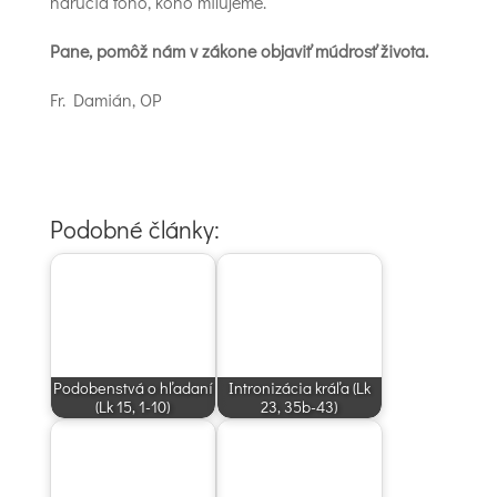
náručia toho, koho milujeme.
Pane, pomôž nám v zákone objaviť múdrosť života.
Fr. Damián, OP
Podobné články:
Podobenstvá o hľadaní
Intronizácia kráľa (Lk
(Lk 15, 1-10)
23, 35b-43)