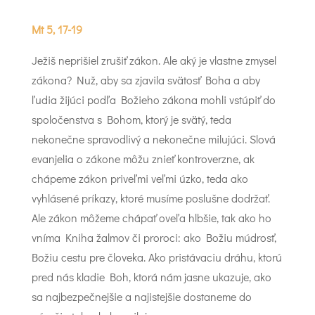
Mt 5, 17-19
Ježiš neprišiel zrušiť zákon. Ale aký je vlastne zmysel
zákona? Nuž, aby sa zjavila svätosť Boha a aby
ľudia žijúci podľa Božieho zákona mohli vstúpiť do
spoločenstva s Bohom, ktorý je svätý, teda
nekonečne spravodlivý a nekonečne milujúci. Slová
evanjelia o zákone môžu znieť kontroverzne, ak
chápeme zákon priveľmi veľmi úzko, teda ako
vyhlásené príkazy, ktoré musíme poslušne dodržať.
Ale zákon môžeme chápať oveľa hlbšie, tak ako ho
vníma Kniha žalmov či proroci: ako Božiu múdrosť,
Božiu cestu pre človeka. Ako pristávaciu dráhu, ktorú
pred nás kladie Boh, ktorá nám jasne ukazuje, ako
sa najbezpečnejšie a najistejšie dostaneme do