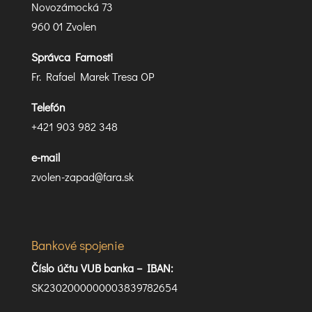
Novozámocká 73
960 01 Zvolen
Správca Farnosti
Fr. Rafael Marek Tresa OP
Telefón
+421 903 982 348
e-mail
zvolen-zapad@fara.sk
Bankové spojenie
Číslo účtu VUB banka –
IBAN:
SK2302000000003839782654