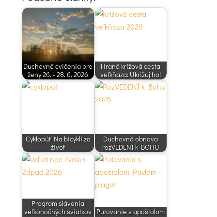
Duchovné cvičenia pre
Hraná krížová cesta
ženy 26. - 28. 6. 2026
veľkňaza: Ukrižuj ho!
Cyklopúť Na bicykli za
Duchovná obnova
život
rozVEDENÍ k BOHU
Program slávenia
veľkonočných sviatkov
Putovanie s apoštolom