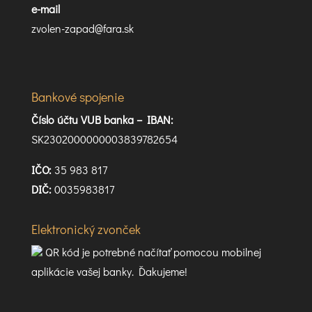
e-mail
zvolen-zapad@fara.sk
Bankové spojenie
Číslo účtu VUB banka –
IBAN:
SK2302000000003839782654
IČO:
35 983 817
DIČ:
0035983817
Elektronický zvonček
QR kód je potrebné načítať pomocou mobilnej
aplikácie vašej banky. Ďakujeme!