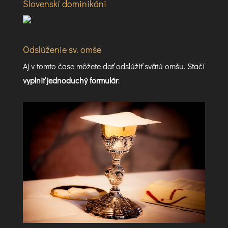
Slovenskí dominikáni
Odslúženie sv. omše
Aj v tomto čase môžete dať odslúžiť svätú omšu. Stačí
vyplniť jednoduchý formulár
.