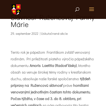
Slávnosť Ružencovej Panny
Márie
29. september 2022
|
Uskutočnené akcie
Tento rok je pápežom Františkom zvlášť venovaný
rodinám. Pri príležitosti piateho výročia pápežského
dokumentu
Amoris Laetitia (Radosť lásky)
, ktorého
obsah sa venuje širokej témy rodiny v kresťanskom
duchu, absolvuje naše farské spoločenstvo
týždeň
prípravy na Ružencovú slávnosť
práve
homíliami
venovanými jednotlivým častiam tohto dokumentu
.
Počas týždňa, v čase od 3. do 8. októbra, pri
večerných omšiach
sa nám prihovoria títo bratia: