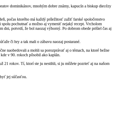
ch bratov dominikánov, mnohým dobre známy, kapucín a biskup diecézy
 deň, počas ktorého má každý príležitosť zažiť farské spoločenstvo
hli spolu pochutnať a možno aj vymeniť nejaký recept. Vrcholom
om dni, potvrdí, že bol naozaj výborný. Po dobrom obede prišiel čas aj
úťaže či hry a tak mali o zábavu naozaj postarané.
ločne naobedovali a mohli sa porozprávať aj o témach, na ktoré bežne
, kde v 90. rokoch pôsobil ako kaplán.
1 rokov. Tí, ktorí ste ju nestihli, si ju môžete pozrieť aj na našom
byť jej súčasťou.