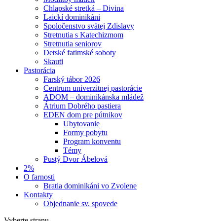
Chlapské stretká – Divina
Laickí dominikáni
Spoločenstvo svätej Zdislavy
Stretnutia s Katechizmom
Stretnutia seniorov
Detské fatimské soboty
Skauti
Pastorácia
Farský tábor 2026
Centrum univerzitnej pastorácie
ADOM – dominikánska mládež
Átrium Dobrého pastiera
EDEN dom pre pútnikov
Ubytovanie
Formy pobytu
Program konventu
Témy
Pustý Dvor Ábelová
2%
O farnosti
Bratia dominikáni vo Zvolene
Kontakty
Objednanie sv. spovede
Vyberte stranu