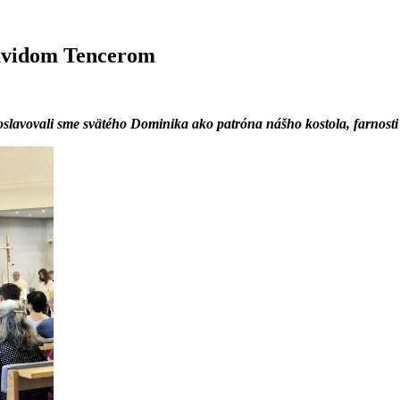
Dávidom Tencerom
sť: oslavovali sme svätého Dominika ako patróna nášho kostola, farno