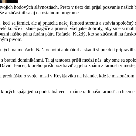
vojich hodových slávnostiach. Preto v tieto dni prijal pozvanie naši
 a zúčastnil sa aj na ostatnom programe.
 sa farníci, ale aj priatelia našej farnosti stretnú a strávia spoločný
elé koláče či slané pagáče a prinesú všelijaké dobroty, aby sme si mo
buzní nášho pána farára pátra Rafaela. Každý, kto sa zúčastnil na farsk
vaným pivom.
ch najmenších. Naši ochotní animátori a skauti si pre deti pripravili s
j s bratmi dominikánmi. Tí aj tentoraz prišli medzi nás, aby sme sa spo
 Dávid Tencer, ktorého prišli pozdraviť aj jeho známi z farnosti v meste
ednášku o svojej misii v Reykjavíku na Islande, kde je misionárom už 2
, ktorých spája jedna podstatná vec – máme radi našu farnosť a chceme 