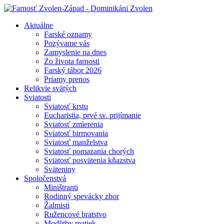
Aktuálne
Farské oznamy
Pozývame vás
Zamyslenie na dnes
Zo života farnosti
Farský tábor 2026
Priamy prenos
Relikvie svätých
Sviatosti
Sviatosť krstu
Eucharistia, prvé sv. prijímanie
Sviatosť zmierenia
Sviatosť birmovania
Sviatosť manželstva
Sviatosť pomazania chorých
Sviatosť posvätenia kňazstva
Sväteniny
Spoločenstvá
Miništranti
Rodinný spevácky zbor
Žalmisti
Ružencové bratstvo
Modlitby matiek