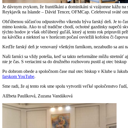
Je dávnym zvykom, že františkáni a dominikáni si vzájomne kážu na s
Reykjavík na Islande – Dávid Tencer, OFMCap. Celebroval sväté omše
Obľúbenou súčasťou odpustového víkendu býva farský deň. Je to čas, keď
mimo kostola. Ako to už tradične chodí, ochotné gazdinky napečú skv
týchto hodov je však obľúbený guľáš, ktorý aj tento rok pripravili prí
na kávičku a niektorí sa v horúcom počasí osviežili kofolou či čapo
Keďže farský deň je venovaný všetkým farníkom, nezabudlo sa ani na tý
Naši farníci sa vždy potešia, keď sa takto neformálne môžu stretnúť a
nie je čas. S veriacimi sa do družného rozhovoru pustil aj otec biskup
Po dobrom obede a spoločnom čase mal otec biskup v Klube u Jakuba pr
farskom YouTube
.
Sme radi, že aj tento rok sme spolu vytvorili veľké spoločenstvo ľudí
Alžbeta Paulíková, Zuzana Vandáková