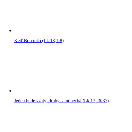
Keď Boh mlčí (Lk 18,1-8)
Jeden bude vzatý, druhý sa ponechá (Lk 17,26-37)