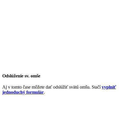
Odslúženie sv. omše
Aj v tomto čase môžete dať odslúžiť svätú omšu. Stačí
vyplniť
jednoduchý formulár
.