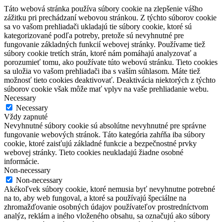
Táto webová stránka používa súbory cookie na zlepšenie vášho
zážitku pri prechádzaní webovou stránkou. Z týchto súborov cookie
sa vo vašom prehliadači ukladajú tie súbory cookie, ktoré sú
kategorizované podľa potreby, pretože sú nevyhnutné pre
fungovanie základných funkcií webovej stránky. Používame tiež
súbory cookie tretích strán, ktoré nám pomáhajú analyzovať a
porozumieť tomu, ako používate túto webovú stránku. Tieto cookies
sa uložia vo vašom prehliadači iba s vaším súhlasom. Máte tiež
možnosť tieto cookies deaktivovať. Deaktivácia niektorých z týchto
súborov cookie však môže mať vplyv na vaše prehliadanie webu.
Necessary
Necessary
Vždy zapnuté
Nevyhnutné súbory cookie sú absolútne nevyhnutné pre správne
fungovanie webových stránok. Táto kategória zahŕňa iba súbory
cookie, ktoré zaisťujú základné funkcie a bezpečnostné prvky
webovej stránky. Tieto cookies neukladajú žiadne osobné
informácie.
Non-necessary
Non-necessary
Akékoľvek súbory cookie, ktoré nemusia byť nevyhnutne potrebné
na to, aby web fungoval, a ktoré sa používajú špeciálne na
zhromažďovanie osobných údajov používateľov prostredníctvom
analýz, reklám a iného vloženého obsahu, sa označujú ako súbory