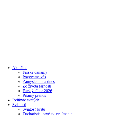
Aktuálne
Farské oznamy
Pozývame vás
Zamyslenie na dnes
Zo života farnosti
Farský tábor 2026
Priamy prenos
Relikvie svätých
Sviatosti
Sviatosť krstu
Eucharistia, prvé sv. prijímanie