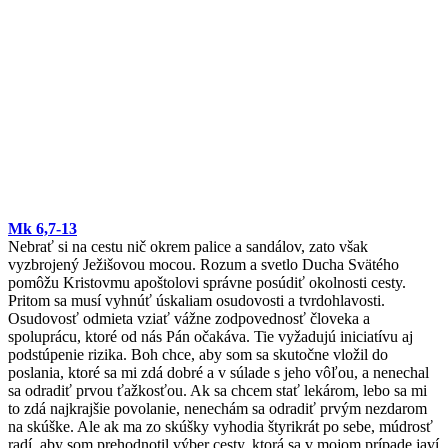
Mk 6,7-13
Nebrať si na cestu nič okrem palice a sandálov, zato však
vyzbrojený Ježišovou mocou. Rozum a svetlo Ducha Svätého
pomôžu Kristovmu apoštolovi správne posúdiť okolnosti cesty.
Pritom sa musí vyhnúť úskaliam osudovosti a tvrdohlavosti.
Osudovosť odmieta vziať vážne zodpovednosť človeka a
spoluprácu, ktoré od nás Pán očakáva. Tie vyžadujú iniciatívu aj
podstúpenie rizika. Boh chce, aby som sa skutočne vložil do
poslania, ktoré sa mi zdá dobré a v súlade s jeho vôľou, a nenechal
sa odradiť prvou ťažkosťou. Ak sa chcem stať lekárom, lebo sa mi
to zdá najkrajšie povolanie, nenechám sa odradiť prvým nezdarom
na skúške. Ale ak ma zo skúšky vyhodia štyrikrát po sebe, múdrosť
radí, aby som prehodnotil výber cesty, ktorá sa v mojom prípade javí