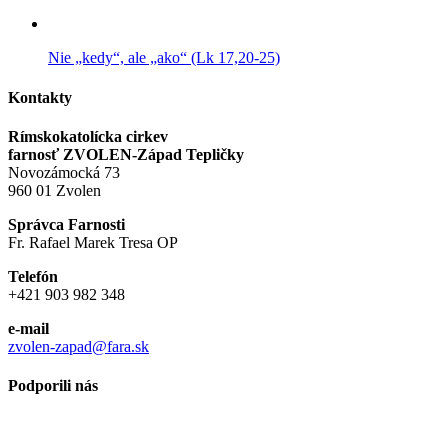
Nie „kedy“, ale „ako“ (Lk 17,20-25)
Kontakty
Rímskokatolícka cirkev
farnosť ZVOLEN-Západ Tepličky
Novozámocká 73
960 01 Zvolen
Správca Farnosti
Fr. Rafael Marek Tresa OP
Telefón
+421 903 982 348
e-mail
zvolen-zapad@fara.sk
Podporili nás