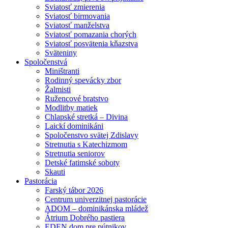
Sviatosť zmierenia
Sviatosť birmovania
Sviatosť manželstva
Sviatosť pomazania chorých
Sviatosť posvätenia kňazstva
Sväteniny
Spoločenstvá
Miništranti
Rodinný spevácky zbor
Žalmisti
Ružencové bratstvo
Modlitby matiek
Chlapské stretká – Divina
Laickí dominikáni
Spoločenstvo svätej Zdislavy
Stretnutia s Katechizmom
Stretnutia seniorov
Detské fatimské soboty
Skauti
Pastorácia
Farský tábor 2026
Centrum univerzitnej pastorácie
ADOM – dominikánska mládež
Átrium Dobrého pastiera
EDEN dom pre pútnikov