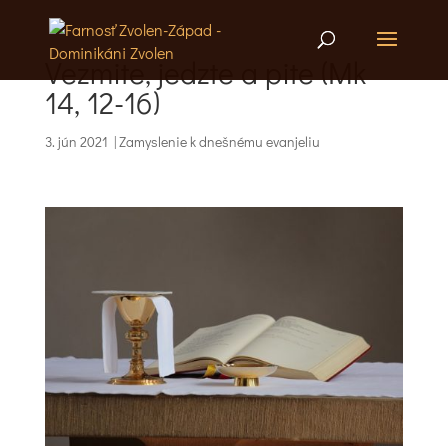
Vezmite, jedzte a pite (Mk
14, 12-16)
3. jún 2021
|
Zamyslenie k dnešnému evanjeliu