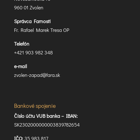
960 01 Zvolen
Správca Farnosti
Fr. Rafael Marek Tresa OP
Telefón
+421 903 982 348
e-mail
zvolen-zapad@fara.sk
Bankové spojenie
Číslo účtu VUB banka –
IBAN:
SK2302000000003839782654
IČO:
35 983 817