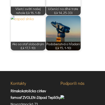
Všetci svätí našej
Učeníci na dlhé trate
rehole (Lk 16, 1-8)
(Lk 14, 25-33)
Ako sa stať slobodným
Podobenstvá o hľadaní
(Lk 17,7-10)
(Lk 15, 1-10)
Kontakty
Podporili nás
Rímskokatolícka cirkev
farnosť ZVOLEN-Západ Tepličky
Novozámocká 73