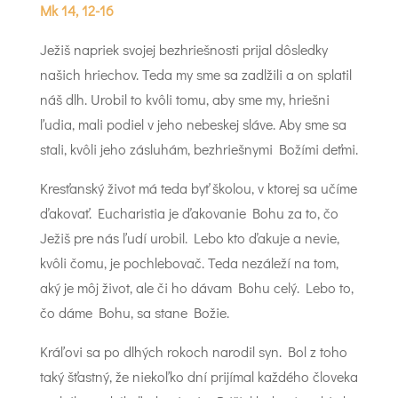
Mk 14, 12-16
Ježiš napriek svojej bezhriešnosti prijal dôsledky
našich hriechov. Teda my sme sa zadlžili a on splatil
náš dlh. Urobil to kvôli tomu, aby sme my, hriešni
ľudia, mali podiel v jeho nebeskej sláve. Aby sme sa
stali, kvôli jeho zásluhám, bezhriešnymi Božími deťmi.
Kresťanský život má teda byť školou, v ktorej sa učíme
ďakovať. Eucharistia je ďakovanie Bohu za to, čo
Ježiš pre nás ľudí urobil. Lebo kto ďakuje a nevie,
kvôli čomu, je pochlebovač. Teda nezáleží na tom,
aký je môj život, ale či ho dávam Bohu celý. Lebo to,
čo dáme Bohu, sa stane Božie.
Kráľovi sa po dlhých rokoch narodil syn. Bol z toho
taký šťastný, že niekoľko dní prijímal každého človeka