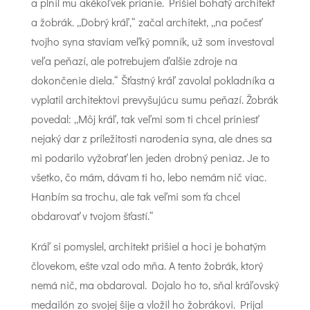
a plnil mu akékoľvek prianie. Prišiel bohatý architekt
a žobrák. „Dobrý kráľ,“ začal architekt, „na počesť
tvojho syna staviam veľký pomník, už som investoval
veľa peňazí, ale potrebujem ďalšie zdroje na
dokončenie diela.“ Šťastný kráľ zavolal pokladníka a
vyplatil architektovi prevyšujúcu sumu peňazí. Žobrák
povedal: „Môj kráľ, tak veľmi som ti chcel priniesť
nejaký dar z príležitosti narodenia syna, ale dnes sa
mi podarilo vyžobrať len jeden drobný peniaz. Je to
všetko, čo mám, dávam ti ho, lebo nemám nič viac.
Hanbím sa trochu, ale tak veľmi som ťa chcel
obdarovať v tvojom šťastí.“
Kráľ si pomyslel, architekt prišiel a hoci je bohatým
človekom, ešte vzal odo mňa. A tento žobrák, ktorý
nemá nič, ma obdaroval. Dojalo ho to, sňal kráľovský
medailón zo svojej šije a vložil ho žobrákovi. Prijal