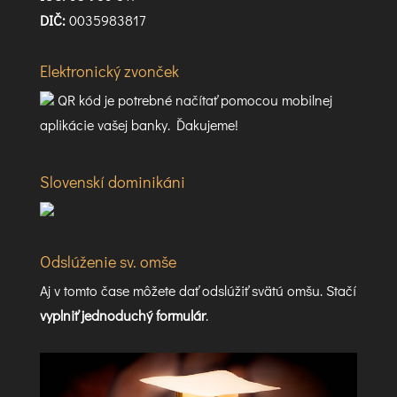
DIČ:
0035983817
Elektronický zvonček
QR kód je potrebné načítať pomocou mobilnej
aplikácie vašej banky. Ďakujeme!
Slovenskí dominikáni
Odslúženie sv. omše
Aj v tomto čase môžete dať odslúžiť svätú omšu. Stačí
vyplniť jednoduchý formulár
.