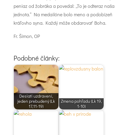
peniaz od žobráka a povedal: „To je odteraz naša
jednota.“ Na medailóne bolo meno a podobizeň
kráľovho syna. Každý môže obdarovať Boha.
Fr. Šimon, OP
Podobné články:
Desiati uzdravení,
jeden prebudený (Lk
Zmena pohľadu (Lk 19,
17,11-19)
1-10)