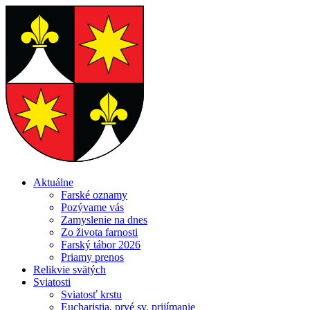
Aktuálne
Farské oznamy
Pozývame vás
Zamyslenie na dnes
Zo života farnosti
Farský tábor 2026
Priamy prenos
Relikvie svätých
Sviatosti
Sviatosť krstu
Eucharistia, prvé sv. prijímanie