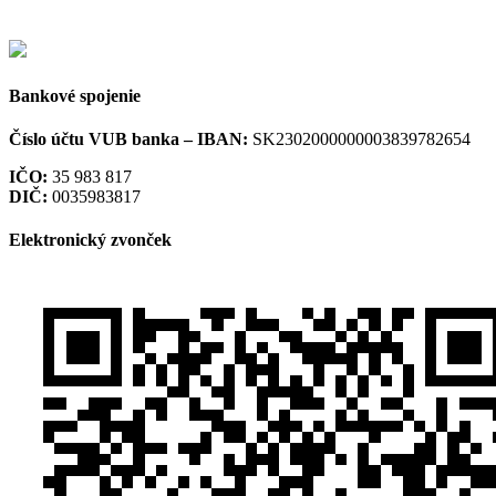
Bankové spojenie
Číslo účtu VUB banka –
IBAN:
SK2302000000003839782654
IČO:
35 983 817
DIČ:
0035983817
Elektronický zvonček