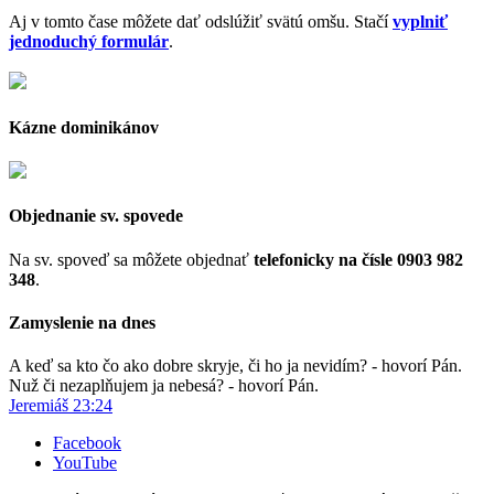
Aj v tomto čase môžete dať odslúžiť svätú omšu. Stačí
vyplniť
jednoduchý formulár
.
Kázne dominikánov
Objednanie sv. spovede
Na sv. spoveď sa môžete objednať
telefonicky na čísle 0903 982
348
.
Zamyslenie na dnes
A keď sa kto čo ako dobre skryje, či ho ja nevidím? - hovorí Pán.
Nuž či nezaplňujem ja nebesá? - hovorí Pán.
Jeremiáš 23:24
Facebook
YouTube