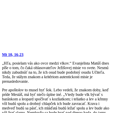
Mt 10, 16-23
„Hľa, posielam vás ako ovce medzi vlkov.“ Evanjelista Matúš dnes
píše o tom, čo čaká ohlasovateľov Ježišovej misie vo svete. Nesmú
nikdy zabudnúť na to, že ich osud bude podobný osudu Učiteľa.
Teda, že stálym znakom a kritériom autentickosti misie je
prenasledovanie.
Pre apoštolov to musel byť šok. Lebo vedeli, že znakom doby, keď
príde Mesiáš, má byť niečo úplne iné. „Vtedy bude vlk bývať s
baránkom a leopard spočívať s kozliatkom; i teliatko a lev a kŕmny
vôl budú spolu a drobný chlapček ich bude zavracať. Krava i
medveď budú sa pásť, ich mláďatá budú ležať spolu a lev bude ako
vôl žrať slamu. Nemluvňa sa bude hrať nad dierou hada, do jamy