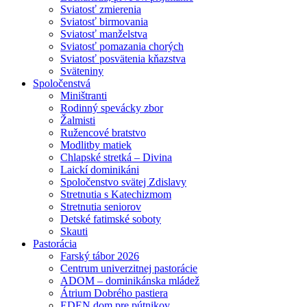
Sviatosť zmierenia
Sviatosť birmovania
Sviatosť manželstva
Sviatosť pomazania chorých
Sviatosť posvätenia kňazstva
Sväteniny
Spoločenstvá
Miništranti
Rodinný spevácky zbor
Žalmisti
Ružencové bratstvo
Modlitby matiek
Chlapské stretká – Divina
Laickí dominikáni
Spoločenstvo svätej Zdislavy
Stretnutia s Katechizmom
Stretnutia seniorov
Detské fatimské soboty
Skauti
Pastorácia
Farský tábor 2026
Centrum univerzitnej pastorácie
ADOM – dominikánska mládež
Átrium Dobrého pastiera
EDEN dom pre pútnikov