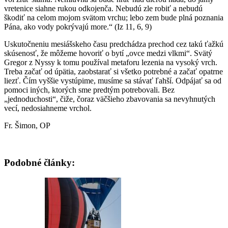
vretenice siahne rukou odkojenča. Nebudú zle robiť a nebudú
škodiť na celom mojom svätom vrchu; lebo zem bude plná poznania
Pána, ako vody pokrývajú more.“ (Iz 11, 6, 9)
Uskutočneniu mesiášskeho času predchádza prechod cez takú ťažkú
skúsenosť, že môžeme hovoriť o bytí „ovce medzi vlkmi“. Svätý
Gregor z Nyssy k tomu používal metaforu lezenia na vysoký vrch.
Treba začať od úpätia, zaobstarať si všetko potrebné a začať opatrne
liezť. Čím vyššie vystúpime, musíme sa stávať ľahší. Odpájať sa od
pomoci iných, ktorých sme predtým potrebovali. Bez
„jednoduchosti“, čiže, čoraz väčšieho zbavovania sa nevyhnutých
vecí, nedosiahneme vrchol.
Fr. Šimon, OP
Podobné články: