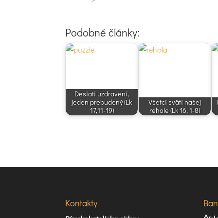
Podobné články:
Desiati uzdravení,
jeden prebudený (Lk
Všetci svätí našej
17,11-19)
rehole (Lk 16, 1-8)
Kontakty
Ban