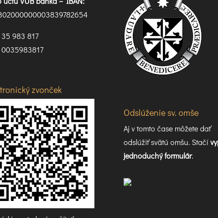
lo účtu VUB banka –
IBAN:
302000000003839782654
35 983 817
0035983817
ktronický zvonček
Odslúženie sv. omše
Aj v tomto čase môžete dať
odslúžiť svätú omšu. Stačí
vy
jednoduchý formulár
.