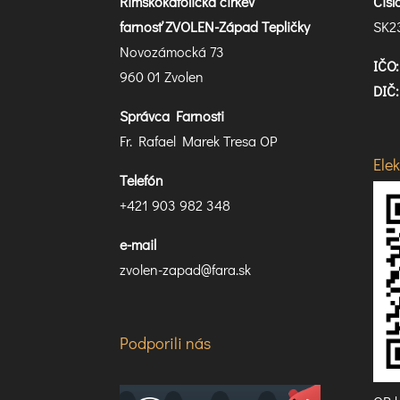
Rímskokatolícka cirkev
Čís
farnosť ZVOLEN-Západ Tepličky
SK2
Novozámocká 73
IČO:
960 01 Zvolen
DIČ:
Správca Farnosti
Fr. Rafael Marek Tresa OP
Ele
Telefón
+421 903 982 348
e-mail
zvolen-zapad@fara.sk
Podporili nás