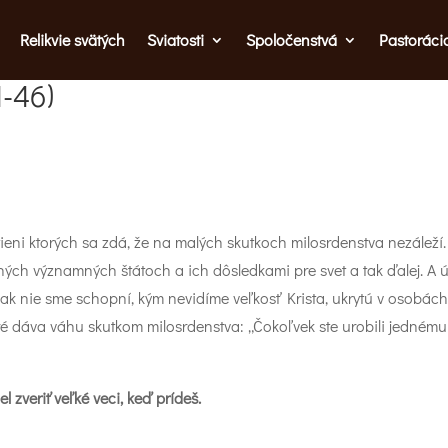
Relikvie svätých
Sviatosti
Spoločenstvá
Pastoráci
1-46)
ieni ktorých sa zdá, že na malých skutkoch milosrdenstva nezáleží.
ých významných štátoch a ich dôsledkami pre svet a tak ďalej. A 
šak nie sme schopní, kým nevidíme veľkosť Krista, ukrytú v osobách 
oré dáva váhu skutkom milosrdenstva: „Čokoľvek ste urobili jednému
 zveriť veľké veci, keď prídeš.