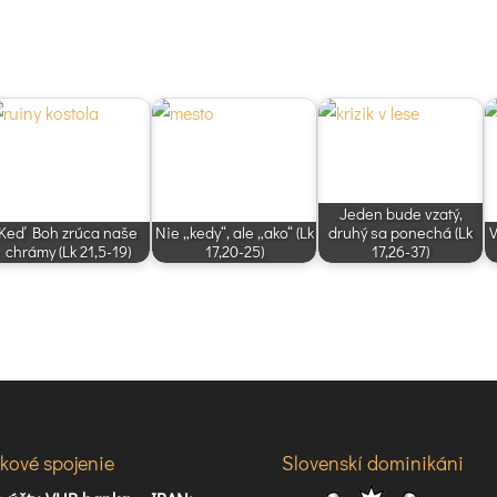
Jeden bude vzatý,
Keď Boh zrúca naše
Nie „kedy“, ale „ako“ (Lk
druhý sa ponechá (Lk
V
chrámy (Lk 21,5-19)
17,20-25)
17,26-37)
kové spojenie
Slovenskí dominikáni