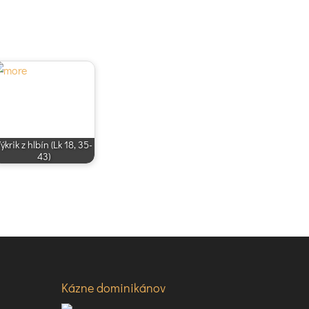
ýkrik z hlbín (Lk 18, 35-
43)
Kázne dominikánov