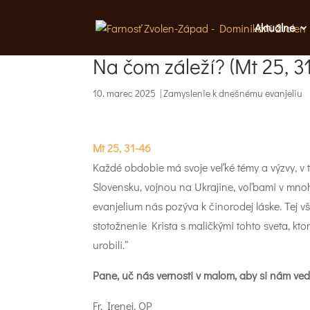
Aktuálne
Na čom záleží? (Mt 25, 3
10. marec 2025
|
Zamyslenie k dnešnému evanjeliu
Mt 25, 31-46
Každé obdobie má svoje veľké témy a výzvy, v t
Slovensku, vojnou na Ukrajine, voľbami v mnoh
evanjelium nás pozýva k činorodej láske. Tej v
stotožnenie Krista s maličkými tohto sveta, kt
urobili.“
Pane, uč nás vernosti v malom, aby si nám vedel
Fr. Irenej, OP