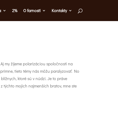
a
2%
O farnosti
Kontakty
 Aj my žijeme polarizáciou spoločnosti na
úprimne, tieto témy nás môžu paralyzovať. No
blížnych, ktoré sú v núdzi. Je to práve
 z týchto mojich najmenších bratov, mne ste