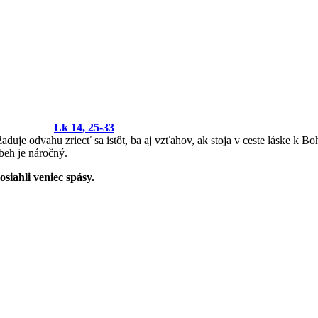
Lk 14, 25-33
aduje odvahu zriecť sa istôt, ba aj vzťahov, ak stoja v ceste láske k 
 beh je náročný.
siahli veniec spásy.