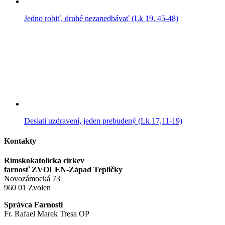
Jedno robiť, druhé nezanedbávať (Lk 19, 45-48)
Desiati uzdravení, jeden prebudený (Lk 17,11-19)
Kontakty
Rímskokatolícka cirkev
farnosť ZVOLEN-Západ Tepličky
Novozámocká 73
960 01 Zvolen
Správca Farnosti
Fr. Rafael Marek Tresa OP