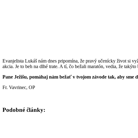
Evanjelista Lukáš nám dnes pripomína, že pravý učenícky život si vyž
akcia. Je to beh na dlhé trate. A tí, čo bežali maratón, vedia, že takýto
Pane Ježišu, pomáhaj nám bežať v tvojom závode tak, aby sme do
Fr. Vavrinec, OP
Podobné články: