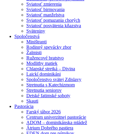
Sviatosť zmierenia
Sviatosť birmovania
Sviatosť manželstva
Sviatosť pomazania chorých
Sviatosť posvätenia kňazstva
Sväteniny
Spoločenstvá
Miništranti
Rodinný spevácky zbor
Žalmisti
Ružencové bratstvo
Modlitby matiek
Chlapské stretká – Divina
Laickí dominikáni
Spoločenstvo svätej Zdislavy
Stretnutia s Katechizmom
Stretnutia seniorov
Detské fatimské soboty
Skauti
Pastorácia
Farský tábor 2026
Centrum univerzitnej pastorácie
ADOM – dominikánska mládež
Átrium Dobrého pastiera
EDEN dom pre pútnikov