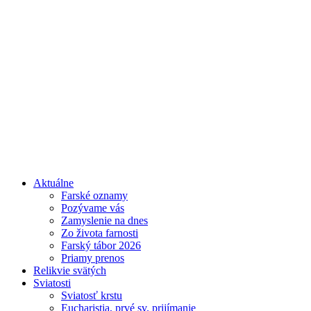
Aktuálne
Farské oznamy
Pozývame vás
Zamyslenie na dnes
Zo života farnosti
Farský tábor 2026
Priamy prenos
Relikvie svätých
Sviatosti
Sviatosť krstu
Eucharistia, prvé sv. prijímanie