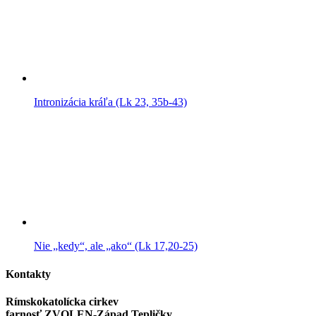
Intronizácia kráľa (Lk 23, 35b-43)
Nie „kedy“, ale „ako“ (Lk 17,20-25)
Kontakty
Rímskokatolícka cirkev
farnosť ZVOLEN-Západ Tepličky