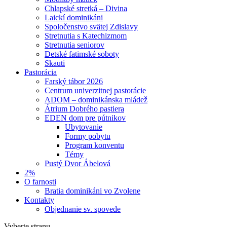
Chlapské stretká – Divina
Laickí dominikáni
Spoločenstvo svätej Zdislavy
Stretnutia s Katechizmom
Stretnutia seniorov
Detské fatimské soboty
Skauti
Pastorácia
Farský tábor 2026
Centrum univerzitnej pastorácie
ADOM – dominikánska mládež
Átrium Dobrého pastiera
EDEN dom pre pútnikov
Ubytovanie
Formy pobytu
Program konventu
Témy
Pustý Dvor Ábelová
2%
O farnosti
Bratia dominikáni vo Zvolene
Kontakty
Objednanie sv. spovede
Vyberte stranu