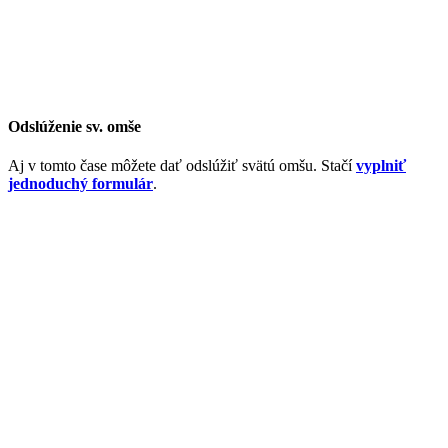
Odslúženie sv. omše
Aj v tomto čase môžete dať odslúžiť svätú omšu. Stačí
vyplniť
jednoduchý formulár
.