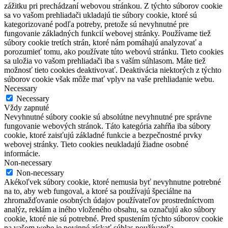
zážitku pri prechádzaní webovou stránkou. Z týchto súborov cookie
sa vo vašom prehliadači ukladajú tie súbory cookie, ktoré sú
kategorizované podľa potreby, pretože sú nevyhnutné pre
fungovanie základných funkcií webovej stránky. Používame tiež
súbory cookie tretích strán, ktoré nám pomáhajú analyzovať a
porozumieť tomu, ako používate túto webovú stránku. Tieto cookies
sa uložia vo vašom prehliadači iba s vaším súhlasom. Máte tiež
možnosť tieto cookies deaktivovať. Deaktivácia niektorých z týchto
súborov cookie však môže mať vplyv na vaše prehliadanie webu.
Necessary
Necessary
Vždy zapnuté
Nevyhnutné súbory cookie sú absolútne nevyhnutné pre správne
fungovanie webových stránok. Táto kategória zahŕňa iba súbory
cookie, ktoré zaisťujú základné funkcie a bezpečnostné prvky
webovej stránky. Tieto cookies neukladajú žiadne osobné
informácie.
Non-necessary
Non-necessary
Akékoľvek súbory cookie, ktoré nemusia byť nevyhnutne potrebné
na to, aby web fungoval, a ktoré sa používajú špeciálne na
zhromažďovanie osobných údajov používateľov prostredníctvom
analýz, reklám a iného vloženého obsahu, sa označujú ako súbory
cookie, ktoré nie sú potrebné. Pred spustením týchto súborov cookie
na vašom webe je povinné získať súhlas používateľa.