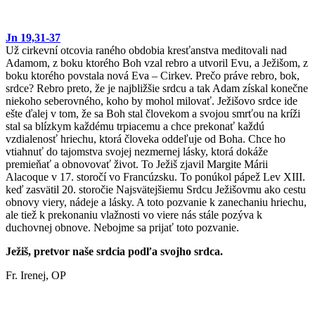
Jn 19,31-37
Už cirkevní otcovia raného obdobia kresťanstva meditovali nad
Adamom, z boku ktorého Boh vzal rebro a utvoril Evu, a Ježišom, z
boku ktorého povstala nová Eva – Cirkev. Prečo práve rebro, bok,
srdce? Rebro preto, že je najbližšie srdcu a tak Adam získal konečne
niekoho seberovného, koho by mohol milovať. Ježišovo srdce ide
ešte ďalej v tom, že sa Boh stal človekom a svojou smrťou na kríži
stal sa blízkym každému trpiacemu a chce prekonať každú
vzdialenosť hriechu, ktorá človeka oddeľuje od Boha. Chce ho
vtiahnuť do tajomstva svojej nezmernej lásky, ktorá dokáže
premieňať a obnovovať život. To Ježiš zjavil Margite Márii
Alacoque v 17. storočí vo Francúzsku. To ponúkol pápež Lev XIII.
keď zasvätil 20. storočie Najsvätejšiemu Srdcu Ježišovmu ako cestu
obnovy viery, nádeje a lásky. A toto pozvanie k zanechaniu hriechu,
ale tiež k prekonaniu vlažnosti vo viere nás stále pozýva k
duchovnej obnove. Nebojme sa prijať toto pozvanie.
Ježiš, pretvor naše srdcia podľa svojho srdca.
Fr. Irenej, OP