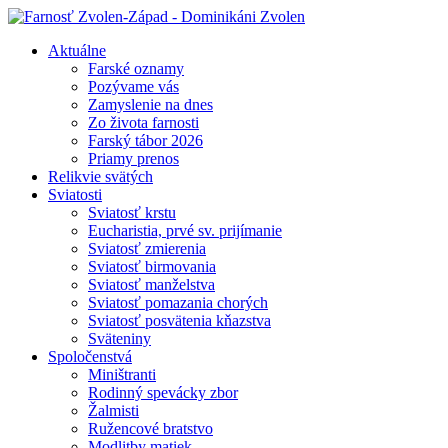
Aktuálne
Farské oznamy
Pozývame vás
Zamyslenie na dnes
Zo života farnosti
Farský tábor 2026
Priamy prenos
Relikvie svätých
Sviatosti
Sviatosť krstu
Eucharistia, prvé sv. prijímanie
Sviatosť zmierenia
Sviatosť birmovania
Sviatosť manželstva
Sviatosť pomazania chorých
Sviatosť posvätenia kňazstva
Sväteniny
Spoločenstvá
Miništranti
Rodinný spevácky zbor
Žalmisti
Ružencové bratstvo
Modlitby matiek