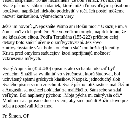
vedeli naspamäť. To ale neznamená, že boli veriaci. Považovali
Sväté písmo za súbor hádaniek, ktoré môžu ľubovoľným spôsobom
používať, napríklad niekoho podchytiť v reči. Ich postoj môžeme
nazvať karikatúrou, výsmechom viery.
Ježiš im hovorí: „Nepoznáte Písmo ani Božiu moc.“ Ukazuje im, v
čom spočíva ich problém. Ste vo veľkom omyle, napriek tomu, že
ste kňazskou elitou. Podľa Tertuliána (155-222) príčinou celej
debaty bolo zničiť učenie o zmŕtvychvstaní. Ježišovo
zmŕtvychvstanie však bolo konečnou skúškou božskej identity
Krista pred omylom saducejov, ktorí neprijímajú možnosť
vzkriesenia mŕtvych.
Svätý Augustín (354-430) opisuje, ako sa hanbil ukázať byť
veriacim. Snažil sa vyniknúť vo výrečnosti, ktorú študoval, bol
uchvátený spismi gréckych klasikov. Naopak, jednoduchý sloh
Svätého písma sa mu znechutil. Sväté písmo totiž rastie s maličkými
a Augustín sa nechcel pokladať za maličkého. Sám sebe sa zdal
veľkým. Bol naplnený pýchou: „Moja pýcha mi zakrývala oči.“
Modlime sa a prosme dnes o vieru, aby sme počuli Božie slovo pre
seba a poznávali Jeho moc.
Fr. Šimon, OP