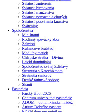
Sviatosť zmierenia
Sviatosť birmovania
Sviatosť manželstva
Sviatosť pomazania chorých
Sviatosť posvätenia kňazstva
Sväteniny
Spoločenstvá
Miništranti
Rodinný spevácky zbor
Žalmisti
Ružencové bratstvo
Modlitby matiek
Chlapské stretká – Divina
Laickí dominikáni
Spoločenstvo svätej Zdislavy
Stretnutia s Katechizmom
Stretnutia seniorov
Detské fatimské soboty
Skauti
Pastorácia
Farský tábor 2026
Centrum univerzitnej pastorácie
ADOM – dominikánska mládež
Átrium Dobrého pastiera
EDEN dom pre pútnikov