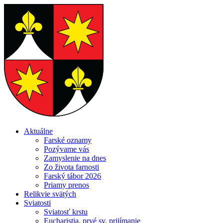
Aktuálne
Farské oznamy
Pozývame vás
Zamyslenie na dnes
Zo života farnosti
Farský tábor 2026
Priamy prenos
Relikvie svätých
Sviatosti
Sviatosť krstu
Eucharistia, prvé sv. prijímanie