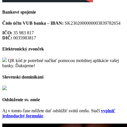
Bankové spojenie
Číslo účtu VUB banka –
IBAN:
SK2302000000003839782654
IČO:
35 983 817
DIČ:
0035983817
Elektronický zvonček
QR kód je potrebné načítať pomocou mobilnej aplikácie vašej
banky. Ďakujeme!
Slovenskí dominikáni
Odslúženie sv. omše
Aj v tomto čase môžete dať odslúžiť svätú omšu. Stačí
vyplniť
jednoduchý formulár
.