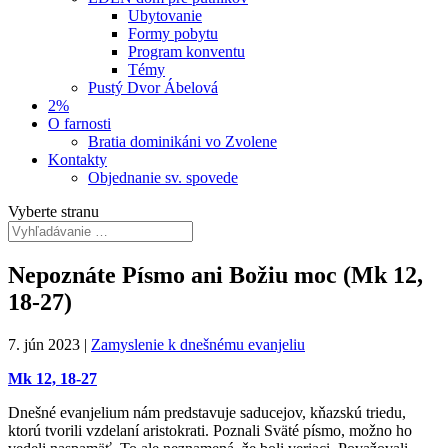
Ubytovanie
Formy pobytu
Program konventu
Témy
Pustý Dvor Ábelová
2%
O farnosti
Bratia dominikáni vo Zvolene
Kontakty
Objednanie sv. spovede
Vyberte stranu
Nepoznáte Písmo ani Božiu moc (Mk 12,
18-27)
7. jún 2023
|
Zamyslenie k dnešnému evanjeliu
Mk 12, 18-27
Dnešné evanjelium nám predstavuje saducejov, kňazskú triedu,
ktorú tvorili vzdelaní aristokrati. Poznali Sväté písmo, možno ho