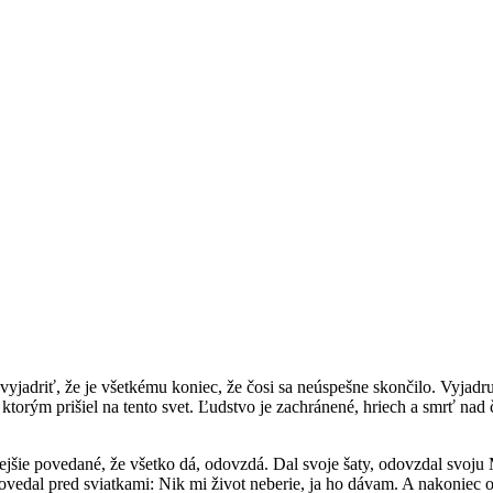
yjadriť, že je všetkému koniec, že čosi sa neúspešne skončilo. Vyjadruj
, s ktorým prišiel na tento svet. Ľudstvo je zachránené, hriech a smrť
resnejšie povedané, že všetko dá, odovzdá. Dal svoje šaty, odovzdal svo
redpovedal pred sviatkami: Nik mi život neberie, ja ho dávam. A nakoniec