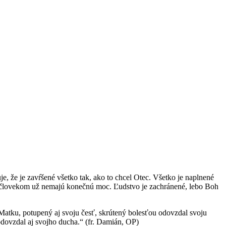
e, že je zavŕšené všetko tak, ako to chcel Otec. Všetko je naplnené
 nad človekom už nemajú konečnú moc. Ľudstvo je zachránené, lebo Boh
ju Matku, potupený aj svoju česť, skrútený bolesťou odovzdal svoju
 odovzdal aj svojho ducha.“ (fr. Damián, OP)