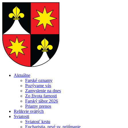
Aktuálne
Farské oznamy
Pozývame vás
Zamyslenie na dnes
Zo života farnosti
Farský tábor 2026
Priamy prenos
Relikvie svätých
Sviatosti
Sviatosť krstu
Eucharistia, prvé sv. prijímanie