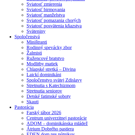
Sviatosť zmierenia
Sviatosť birmovania
Sviatosť manželstva
Sviatosť pomazania chorých
Sviatosť posvätenia kňazstva
Sväteniny
Spoločenstvá
Miništranti
Rodinný spevácky zbor
Žalmisti
Ružencové bratstvo
Modlitby matiek
Chlapské stretká – Divina
Laickí dominikáni
Spoločenstvo svätej Zdislavy
Stretnutia s Katechizmom
Stretnutia seniorov
Detské fatimské soboty
Skauti
Pastorácia
Farský tábor 2026
Centrum univerzitnej pastorácie
ADOM – dominikánska mládež
Átrium Dobrého pastiera
EDEN dom pre pútnikov