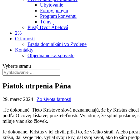
Ubytovanie
Formy pobytu
Program konventu
Témy
Pustý Dvor Ábelová
2%
O farnosti
Bratia dominikáni vo Zvolene
Kontakty
Objednanie sv. spovede
Vyberte stranu
Piatok utrpenia Pána
29. marec 2024
|
Zo života farnosti
„Je dokonané. Tieto Kristove slová neznamenajú, že by Kristus chcel v
podľa Otcovej láskavej prozreteľnosti. Vyjadruje, že splnil poslanie
miluje viac ako človek.
Je dokonané. Kristus v tej chvíli prijal to, že všetko stratí. Alebo p
krásu, dal svoje telo, vylial svoju krv, dal svoj život, ako to sám p