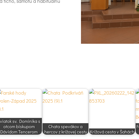
á ticho, samotu a habituálnu
viatok sv. Dominika s
otcom biskupom
Chata spevákov a
F
Dávidom Tencerom
hercov z krížovej cesty
Krížová cesta v Šahách