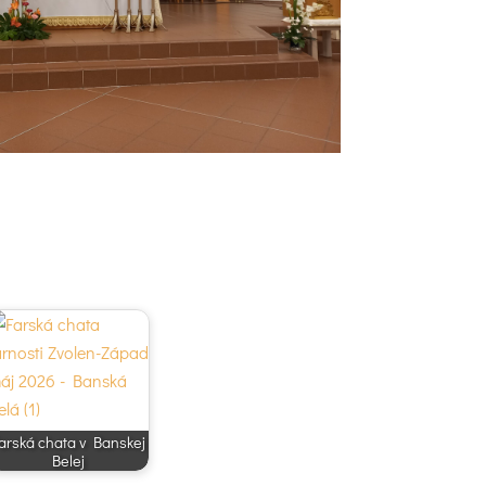
arská chata v Banskej
Belej