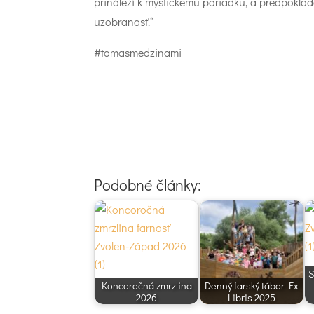
prináleží k mystickému poriadku, a predpoklad
uzobranosť.“
#tomasmedzinami
Podobné články:
S
Koncoročná zmrzlina
Denný farský tábor Ex
2026
Libris 2025