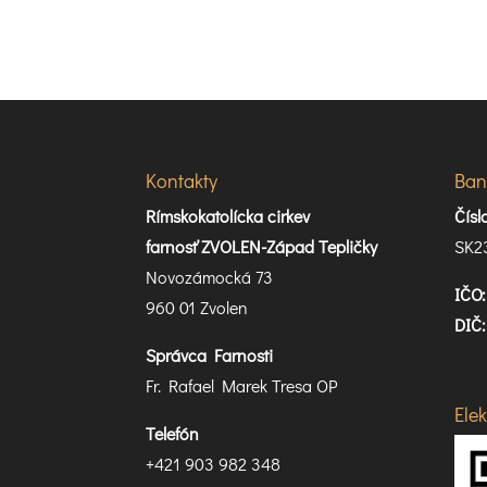
Kontakty
Ban
Rímskokatolícka cirkev
Čís
farnosť ZVOLEN-Západ Tepličky
SK2
Novozámocká 73
IČO:
960 01 Zvolen
DIČ:
Správca Farnosti
Fr. Rafael Marek Tresa OP
Ele
Telefón
+421 903 982 348