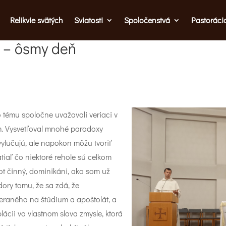
Relikvie svätých
Sviatosti
Spoločenstvá
Pastoráci
 – ôsmy deň
 tému spoločne uvažovali veriaci v
m. Vysvetľoval mnohé paradoxy
ylučujú, ale napokon môžu tvoriť
atiaľ čo niektoré rehole sú celkom
ot činný, dominikáni, ako som už
dory tomu, že sa zdá, že
meraného na štúdium a apoštolát, a
plácii vo vlastnom slova zmysle, ktorá