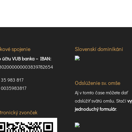
kové spojenie
Slovenskí dominikáni
lo účtu VUB banka –
IBAN:
302000000003839782654
35 983 817
Odslúženie sv. omše
0035983817
Aj v tomto čase môžete dať
odslúžiť svätú omšu. Stačí
vy
jednoduchý formulár
.
ktronický zvonček