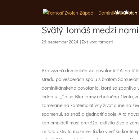
Aktuálne
Svätý Tomáš medzi nami
26. september 2024
|
Zo života farnosti
Ako vyzerá dominikánske povolanie? Aj na túto
stredu po vešperách spolu s bratom Samuelo
dominikánskeho povolania, ktoré sa zdanlivo v
jednotu: „Čo sa týka formy rehoľného života, z
zamerané na kontemplatívny život a iné na živ
spomenul, sa snažia zjednotiť oboje. A to navz
kontemplácii musí prekážať aktivita života za
že táto aktivita môže len ťažko viesť ku kontem