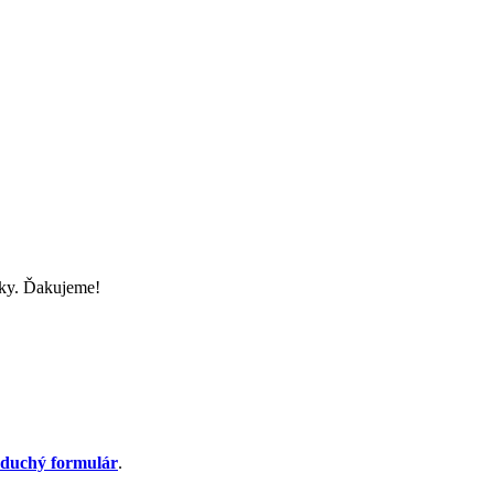
nky. Ďakujeme!
oduchý formulár
.