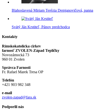
Blahoslavená Miriam Terézia Demjanovičová, panna
Svätý Ján Krstiteľ, Pánov predchodca
Kontakty
Rímskokatolícka cirkev
farnosť ZVOLEN-Západ Tepličky
Novozámocká 73
960 01 Zvolen
Správca Farnosti
Fr. Rafael Marek Tresa OP
Telefón
+421 903 982 348
e-mail
zvolen-zapad@fara.sk
Podporili nás