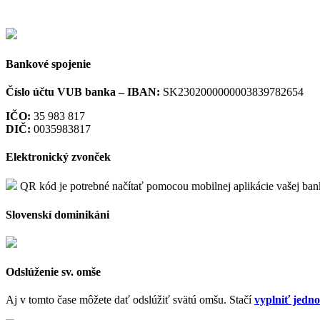
Bankové spojenie
Číslo účtu VUB banka –
IBAN:
SK2302000000003839782654
IČO:
35 983 817
DIČ:
0035983817
Elektronický zvonček
QR kód je potrebné načítať pomocou mobilnej aplikácie vašej ba
Slovenskí dominikáni
Odslúženie sv. omše
Aj v tomto čase môžete dať odslúžiť svätú omšu. Stačí
vyplniť jedn