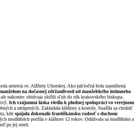
a bola neterou sv. Alžbety Uhorskej. Ako päťročná bola zasnúbená
 manželom na dočasnej zdržanlivosti od manželského intímneho
, ale nakoniec obidvaja zložili sľub do rúk krakovského biskupa.
livý.
Ich vzájomná láska viedla k plodnej spolupráci vo verejnom
ých a utrápených. Zakladala kláštory a kostoly. Snažila sa chrániť
zu, kde
spájala dokonalú františkánsku radosť s duchom
hých modlitbách prežila v kláštore 12 rokov. Oddávala sa modlitbám a
eď po jej smrti.