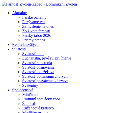
Aktuálne
Farské oznamy
Pozývame vás
Zamyslenie na dnes
Zo života farnosti
Farský tábor 2026
Priamy prenos
Relikvie svätých
Sviatosti
Sviatosť krstu
Eucharistia, prvé sv. prijímanie
Sviatosť zmierenia
Sviatosť birmovania
Sviatosť manželstva
Sviatosť pomazania chorých
Sviatosť posvätenia kňazstva
Sväteniny
Spoločenstvá
Miništranti
Rodinný spevácky zbor
Žalmisti
Ružencové bratstvo
Modlitby matiek