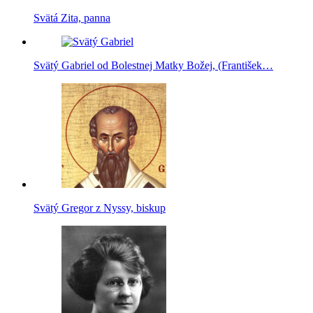
Svätá Zita, panna
Svätý Gabriel od Bolestnej Matky Božej, (František…
Svätý Gregor z Nyssy, biskup