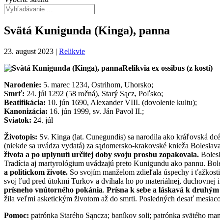
Svätá Kunigunda (Kinga), panna
23. august 2023
|
Relikvie
Relikvia ex ossibus (z kostí)
Narodenie:
5. marec 1234, Ostrihom, Uhorsko;
Smrť:
24. júl 1292 (58 ročná), Starý Sącz, Poľsko;
Beatifikácia:
10. jún 1690, Alexander VIII. (dovolenie kultu);
Kanonizácia:
16. jún 1999, sv. Ján Pavol II.;
Sviatok:
24. júl
Životopis:
Sv. Kinga (lat. Cunegundis) sa narodila ako kráľovská dcér
(niekde sa uvádza vydatá) za sądomersko-krakovské knieža Boleslav
života a po uplynutí určitej doby svoju prosbu zopakovala.
Bolesl
Tradícia aj martyrológium uvádzajú preto Kunigundu ako pannu. Bolesl
a politickom živote.
So svojím manželom zdieľala úspechy i ťažkosti
svoj ľud pred útokmi Turkov a dvíhala ho po materiálnej, duchovnej i
prísneho vnútorného pokánia
.
Prísna k sebe a láskavá k druhým 
žila veľmi asketickým životom až do smrti. Posledných desať mesiacov 
Pomoc:
patrónka Starého Sąncza; baníkov soli; patrónka svätého man