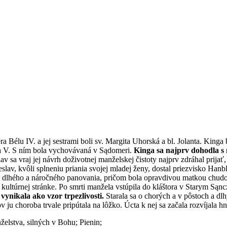
a Bélu IV. a jej sestrami boli sv. Margita Uhorská a bl. Jolanta. King
a V. S ním bola vychovávaná v Sądomeri.
Kinga sa najprv dohodla s
av sa vraj jej návrh doživotnej manželskej čistoty najprv zdráhal prijať
av, kvôli splneniu priania svojej mladej ženy, dostal priezvisko Hanb
 dlhého a náročného panovania, pričom bola opravdivou matkou chudobn
 kultúrnej stránke. Po smrti manžela vstúpila do kláštora v Starym Sąnc
vynikala ako vzor trpezlivosti.
Starala sa o chorých a v pôstoch a dl
ju choroba trvale pripútala na lôžko. Úcta k nej sa začala rozvíjala hn
želstva, silných v Bohu; Pienin;