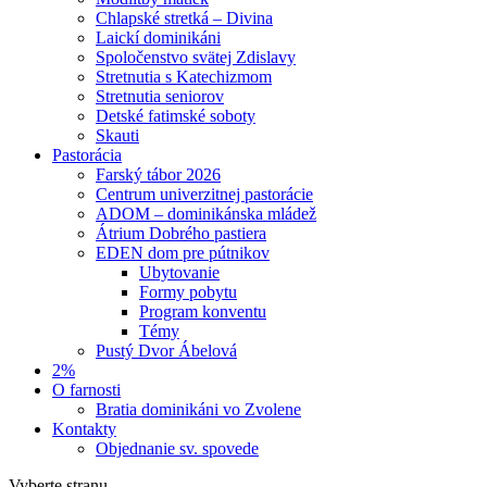
Chlapské stretká – Divina
Laickí dominikáni
Spoločenstvo svätej Zdislavy
Stretnutia s Katechizmom
Stretnutia seniorov
Detské fatimské soboty
Skauti
Pastorácia
Farský tábor 2026
Centrum univerzitnej pastorácie
ADOM – dominikánska mládež
Átrium Dobrého pastiera
EDEN dom pre pútnikov
Ubytovanie
Formy pobytu
Program konventu
Témy
Pustý Dvor Ábelová
2%
O farnosti
Bratia dominikáni vo Zvolene
Kontakty
Objednanie sv. spovede
Vyberte stranu