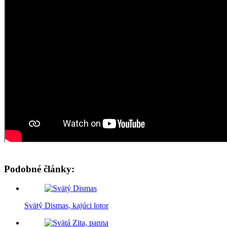
Podobné články:
Svätý Dismas, kajúci lotor