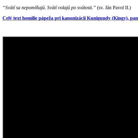
“Svätí sa nepomíňajú. Svätí volajú po svätosti.”
(sv. Ján Pavol II.)
Celý text homílie pápeža pri kanonizácii Kunigundy (Kingy), pann