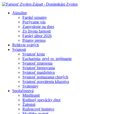
Aktuálne
Farské oznamy
Pozývame vás
Zamyslenie na dnes
Zo života farnosti
Farský tábor 2026
Priamy prenos
Relikvie svätých
Sviatosti
Sviatosť krstu
Eucharistia, prvé sv. prijímanie
Sviatosť zmierenia
Sviatosť birmovania
Sviatosť manželstva
Sviatosť pomazania chorých
Sviatosť posvätenia kňazstva
Sväteniny
Spoločenstvá
Miništranti
Rodinný spevácky zbor
Žalmisti
Ružencové bratstvo
Modlitby matiek