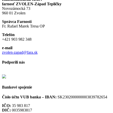
farnosť ZVOLEN-Západ Tepličky
Novozámocká 73
960 01 Zvolen
Správca Farnosti
Fr. Rafael Marek Tresa OP
Telefón
+421 903 982 348
e-mail
zvolen-zapad@fara.sk
Podporili nás
Bankové spojenie
Číslo účtu VUB banka –
IBAN:
SK2302000000003839782654
IČO:
35 983 817
DIČ:
0035983817