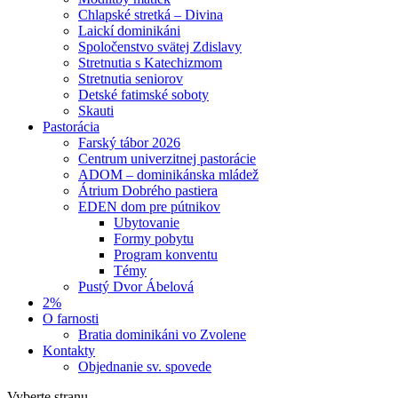
Chlapské stretká – Divina
Laickí dominikáni
Spoločenstvo svätej Zdislavy
Stretnutia s Katechizmom
Stretnutia seniorov
Detské fatimské soboty
Skauti
Pastorácia
Farský tábor 2026
Centrum univerzitnej pastorácie
ADOM – dominikánska mládež
Átrium Dobrého pastiera
EDEN dom pre pútnikov
Ubytovanie
Formy pobytu
Program konventu
Témy
Pustý Dvor Ábelová
2%
O farnosti
Bratia dominikáni vo Zvolene
Kontakty
Objednanie sv. spovede
Vyberte stranu