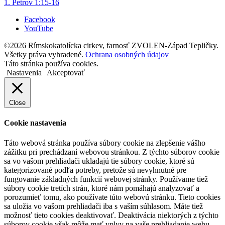
1. Petrov 1:15-16
Facebook
YouTube
©2026 Rímskokatolícka cirkev, farnosť ZVOLEN-Západ Tepličky.
Všetky práva vyhradené.
Ochrana osobných údajov
Táto stránka používa cookies.
Nastavenia
Akceptovať
Close
Cookie nastavenia
Táto webová stránka používa súbory cookie na zlepšenie vášho
zážitku pri prechádzaní webovou stránkou. Z týchto súborov cookie
sa vo vašom prehliadači ukladajú tie súbory cookie, ktoré sú
kategorizované podľa potreby, pretože sú nevyhnutné pre
fungovanie základných funkcií webovej stránky. Používame tiež
súbory cookie tretích strán, ktoré nám pomáhajú analyzovať a
porozumieť tomu, ako používate túto webovú stránku. Tieto cookies
sa uložia vo vašom prehliadači iba s vaším súhlasom. Máte tiež
možnosť tieto cookies deaktivovať. Deaktivácia niektorých z týchto
súborov cookie však môže mať vplyv na vaše prehliadanie webu.