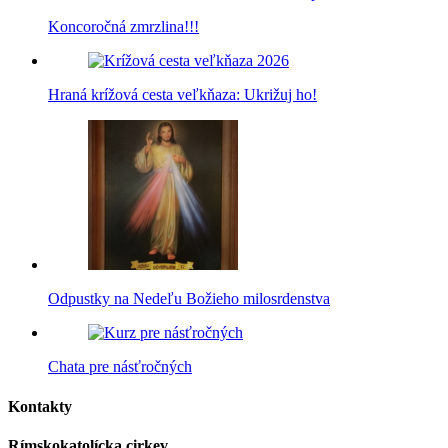
Koncoročná zmrzlina!!!
Hraná krížová cesta veľkňaza: Ukrižuj ho!
Odpustky na Nedeľu Božieho milosrdenstva
Chata pre násťročných
Kontakty
Rímskokatolícka cirkev