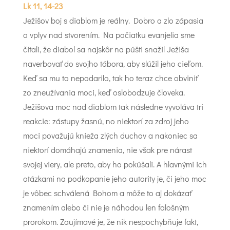
Lk 11, 14-23
Ježišov boj s diablom je reálny. Dobro a zlo zápasia
o vplyv nad stvorením. Na počiatku evanjelia sme
čítali, že diabol sa najskôr na púšti snažil Ježiša
naverbovať do svojho tábora, aby slúžil jeho cieľom.
Keď sa mu to nepodarilo, tak ho teraz chce obviniť
zo zneužívania moci, keď oslobodzuje človeka.
Ježišova moc nad diablom tak následne vyvoláva tri
reakcie: zástupy žasnú, no niektorí za zdroj jeho
moci považujú knieža zlých duchov a nakoniec sa
niektorí domáhajú znamenia, nie však pre nárast
svojej viery, ale preto, aby ho pokúšali. A hlavnými ich
otázkami na podkopanie jeho autority je, či jeho moc
je vôbec schválená Bohom a môže to aj dokázať
znamením alebo či nie je náhodou len falošným
prorokom. Zaujímavé je, že nik nespochybňuje fakt,