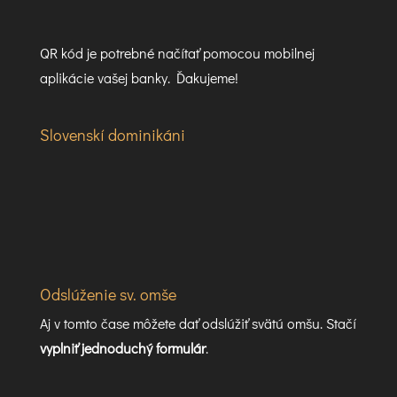
QR kód je potrebné načítať pomocou mobilnej
aplikácie vašej banky. Ďakujeme!
Slovenskí dominikáni
Odslúženie sv. omše
Aj v tomto čase môžete dať odslúžiť svätú omšu. Stačí
vyplniť jednoduchý formulár
.