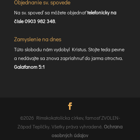
Objednanie sv. spovede
Na sv. spoveď sa môžete objednať
telefonicky na
čísle 0903 982 348
.
Zamyslenie na dnes
Túto slobodu nám vydobyl Kristus. Stojte teda pevne
a nedávajte sa znova zapriahnuť do jarma otroctva.
Galaťanom 5:1
©2026 Rímskokatolícka cirkev, farnosť ZVOLEN-
Západ Tepličky. Všetky práva vyhradené.
Ochrana
osobných údajov