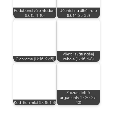
Podobenstvá o hľadaní
Učeníci na dlhé trate
(Lk 15, 1-10)
(Lk 14, 25-33)
Všetci svätí našej
O chráme (Lk 16, 9-15)
rehole (Lk 16, 1-8)
Zrozumiteľné
argumenty (Lk 20, 27-
Keď Boh mlčí (Lk 18,1-8)
40)