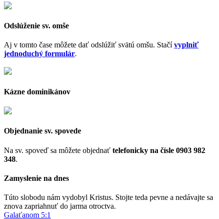
Odslúženie sv. omše
Aj v tomto čase môžete dať odslúžiť svätú omšu. Stačí
vyplniť
jednoduchý formulár
.
Kázne dominikánov
Objednanie sv. spovede
Na sv. spoveď sa môžete objednať
telefonicky na čísle 0903 982
348
.
Zamyslenie na dnes
Túto slobodu nám vydobyl Kristus. Stojte teda pevne a nedávajte sa
znova zapriahnuť do jarma otroctva.
Galaťanom 5:1