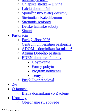
Chlapské stretká – Divina
Laickí dominikáni
Spoločenstvo svätej Zdislavy
Stretnutia s Katechizmom
Stretnutia seniorov
Detské fatimské soboty
Skauti
Pastorácia
Farský tábor 2026
Centrum univerzitnej pastorácie
ADOM – dominikánska mládež
Átrium Dobrého pastiera
EDEN dom pre pútnikov
Ubytovanie
Formy pobytu
Program konventu
Témy
Pustý Dvor Ábelová
2%
O farnosti
Bratia dominikáni vo Zvolene
Kontakty
Objednanie sv. spovede
Vyberte stranu