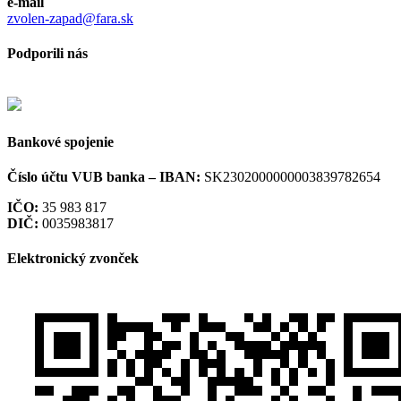
e-mail
zvolen-zapad@fara.sk
Podporili nás
Bankové spojenie
Číslo účtu VUB banka –
IBAN:
SK2302000000003839782654
IČO:
35 983 817
DIČ:
0035983817
Elektronický zvonček