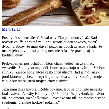
Mt 4, 12-17
Pustovník sa neustále sťažoval na veľkú pracovnú záťaž. Rád
hovorieval, že dnes má za úlohu skrotiť dvoch sokolov, cvičiť
dvoch vrabcov, že musí dávať pozor na dvoch zajacov a hada, že
medzi jeho povinnosti patrí aj nosenie osla a že pracuje aj ako
krotiteľ levov.
Prekvapeným poslucháčom, ktorí chceli vidieť ten zverinec,
vysvetlil: „Sokoly sú moje oči, ktoré sa pozerajú na všetko! Vrabce
sú ruky! Zajace nohy, ktoré často chcú utiecť! Had je môj jazyk,
proti ktorému je bezmocných aj tridsaťdva zubov! Somár je moje
telo; a lev srdce, stred mojich citov a sily!“
Ježiš nám dnes hovorí: „Robte pokánie, lebo sa priblížilo nebeské
kráľovstvo.“ A svätý Hieronym (347- 420) nás povzbudzuje: „Kto
túži po orechu, rozbíja škrupinu, rovnako kto túži po radosti čistého
svedomia, prehltne horkosť pokánia.“