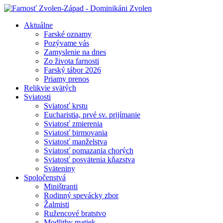
Aktuálne
Farské oznamy
Pozývame vás
Zamyslenie na dnes
Zo života farnosti
Farský tábor 2026
Priamy prenos
Relikvie svätých
Sviatosti
Sviatosť krstu
Eucharistia, prvé sv. prijímanie
Sviatosť zmierenia
Sviatosť birmovania
Sviatosť manželstva
Sviatosť pomazania chorých
Sviatosť posvätenia kňazstva
Sväteniny
Spoločenstvá
Miništranti
Rodinný spevácky zbor
Žalmisti
Ružencové bratstvo
Modlitby matiek