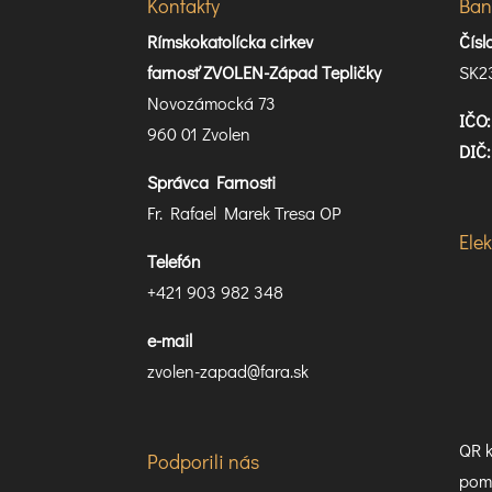
Kontakty
Ban
Rímskokatolícka cirkev
Čís
farnosť ZVOLEN-Západ Tepličky
SK2
Novozámocká 73
IČO:
960 01 Zvolen
DIČ:
Správca Farnosti
Fr. Rafael Marek Tresa OP
Ele
Telefón
+421 903 982 348
e-mail
zvolen-zapad@fara.sk
QR k
Podporili nás
pomo