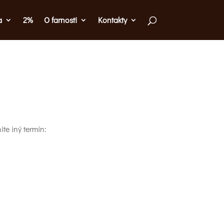
a
2%
O farnosti
Kontakty
te iný termín: