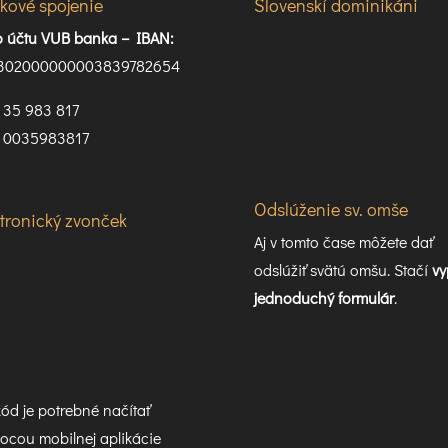
kové spojenie
Slovenskí dominikáni
lo účtu VUB banka –
IBAN:
302000000003839782654
35 983 817
0035983817
Odslúženie sv. omše
ktronický zvonček
Aj v tomto čase môžete dať
odslúžiť svätú omšu. Stačí
vy
jednoduchý formulár
.
ód je potrebné načítať
cou mobilnej aplikácie