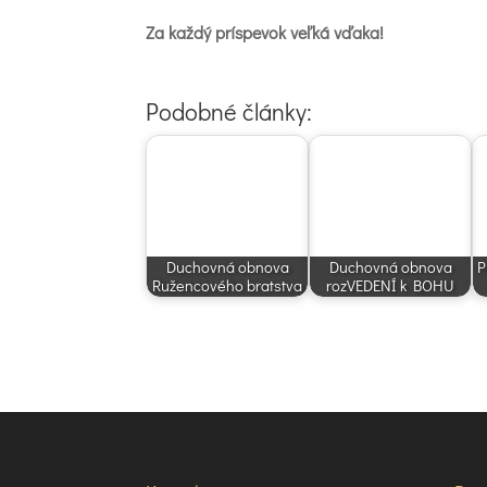
Za každý príspevok veľká vďaka!
Podobné články:
Duchovná obnova
Duchovná obnova
P
Ružencového bratstva
rozVEDENÍ k BOHU