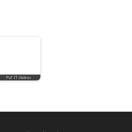
Púť IT-čkárov