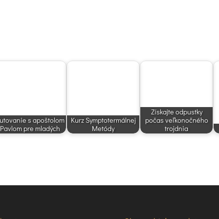
Získajte odpustky
utovanie s apoštolom
Kurz Symptotermálnej
počas veľkonočného
Pavlom pre mladých
Metódy
trojdnia