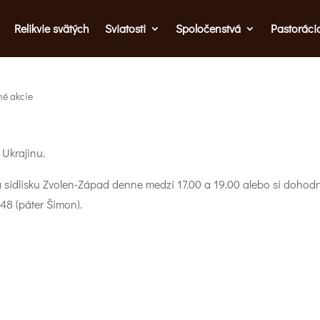
Relikvie svätých
Sviatosti
Spoločenstvá
Pastoráci
é akcie
 Ukrajinu.
a sídlisku Zvolen-Západ denne medzi 17.00 a 19.00 alebo si dohodni
48 (páter Šimon).