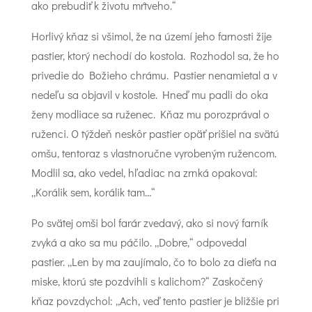
ako prebudiť k životu mŕtveho.“
Horlivý kňaz si všimol, že na území jeho farnosti žije
pastier, ktorý nechodí do kostola. Rozhodol sa, že ho
privedie do Božieho chrámu. Pastier nenamietal a v
nedeľu sa objavil v kostole. Hneď mu padli do oka
ženy modliace sa ruženec. Kňaz mu porozprával o
ruženci. O týždeň neskôr pastier opäť prišiel na svätú
omšu, tentoraz s vlastnoručne vyrobeným ružencom.
Modlil sa, ako vedel, hľadiac na zrnká opakoval:
„Korálik sem, korálik tam…“
Po svätej omši bol farár zvedavý, ako si nový farník
zvyká a ako sa mu páčilo. „Dobre,“ odpovedal
pastier. „Len by ma zaujímalo, čo to bolo za dieťa na
miske, ktorú ste pozdvihli s kalichom?“ Zaskočený
kňaz povzdychol: „Ach, veď tento pastier je bližšie pri