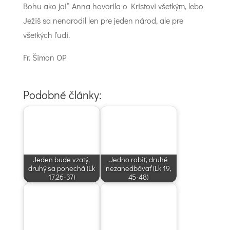
Bohu ako ja!“ Anna hovorila o Kristovi všetkým, lebo
Ježiš sa nenarodil len pre jeden národ, ale pre
všetkých ľudí.
Fr. Šimon OP
Podobné články:
Jeden bude vzatý,
Jedno robiť, druhé
druhý sa ponechá (Lk
nezanedbávať (Lk 19,
17,26-37)
45-48)