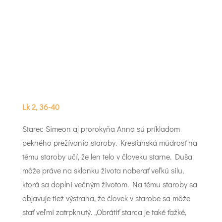
Lk 2, 36-40
Starec Simeon aj prorokyňa Anna sú príkladom
pekného prežívania staroby. Kresťanská múdrosť na
tému staroby učí, že len telo v človeku starne. Duša
môže práve na sklonku života naberať veľkú silu,
ktorá sa doplní večným životom. Na tému staroby sa
objavuje tiež výstraha, že človek v starobe sa môže
stať veľmi zatrpknutý. „Obrátiť starca je také ťažké,