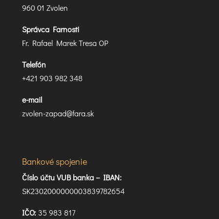
960 01 Zvolen
Správca Farnosti
Fr. Rafael Marek Tresa OP
Telefón
+421 903 982 348
e-mail
zvolen-zapad@fara.sk
Bankové spojenie
Číslo účtu VUB banka –
IBAN:
SK2302000000003839782654
IČO:
35 983 817