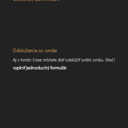
Odslúženie sv. omše
Aj v tomto čase môžete dať odslúžiť svätú omšu. Stačí
vyplniť jednoduchý formulár
.