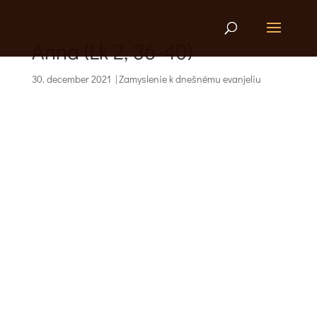
Anna (Lk 2, 36-40)
30. december 2021
|
Zamyslenie k dnešnému evanjeliu