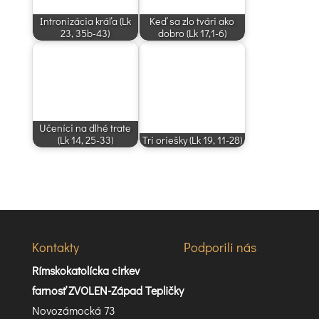
Intronizácia kráľa (Lk
Keď sa zlo tvári ako
23, 35b-43)
dobro (Lk 17,1-6)
Učeníci na dlhé trate
(Lk 14, 25-33)
Tri oriešky (Lk 19, 11-28)
Kontakty
Podporili nás
Rímskokatolícka cirkev
farnosť ZVOLEN-Západ Tepličky
Novozámocká 73