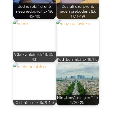
Jedno robiť, druhé
Desiati uzdravení,
nezanedbávať (Lk 19,
jeden prebudený (Lk
45-48)
17,11-19)
Výkrik z hlbín (Lk 18, 35-
43)
Keď Boh mlčí (Lk 18,1-8)
Nie „kedy“, ale „ako“ (Lk
O chráme (Lk 16, 9-15)
17,20-25)