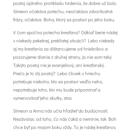
postoj úplného protikladu tvrdenia, že dobre už bolo.
Simeon očakáva potechu, neočakáva zdvorilostné
frázy, očakáva Boha, ktorý sa postaví po jeho boku.
V čom spočíva potecha kresťana? Odkiaľ berie nádej
v niekedy pekelnej, prekliatej situácii? Lebo niekedy
aj my kresťania sa dištancujeme od hriešnikov a
pozorujeme dianie z druhej strany, ja nie som taký.
Takýto postoj nie je evanjeliový, ani kresťanský.
Prečo je to zlý postoj? Lebo človek v hriechu
potrebuje niekoho, kto sa postaví vedľa neho,
nepotrebuje toho, kto mu bude pripomínať a
vymenovávať jeho skutky, stav.
Simeon a Anna nás učia hľadieť do budúcnosti.
Nezávisiac od toho, čo nás čaká a neminie, tak Boh
chce byť po mojom boku vždy. To je nádej kresťanov,