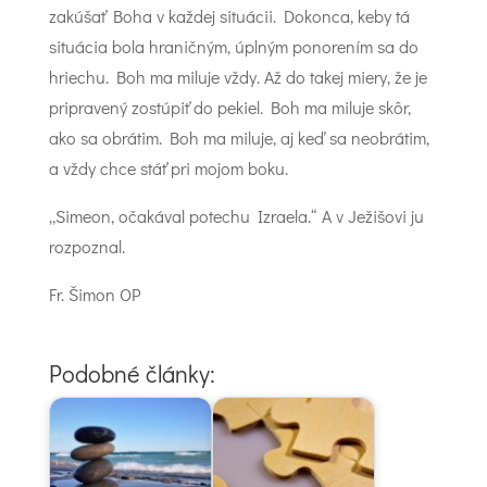
zakúšať Boha v každej situácii. Dokonca, keby tá
situácia bola hraničným, úplným ponorením sa do
hriechu. Boh ma miluje vždy. Až do takej miery, že je
pripravený zostúpiť do pekiel. Boh ma miluje skôr,
ako sa obrátim. Boh ma miluje, aj keď sa neobrátim,
a vždy chce stáť pri mojom boku.
„Simeon, očakával potechu Izraela.“ A v Ježišovi ju
rozpoznal.
Fr. Šimon OP
Podobné články: