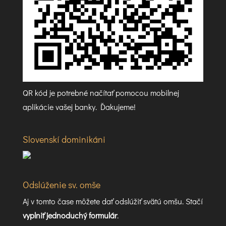
QR kód je potrebné načítať pomocou mobilnej
aplikácie vašej banky. Ďakujeme!
Slovenskí dominikáni
Odslúženie sv. omše
Aj v tomto čase môžete dať odslúžiť svätú omšu. Stačí
vyplniť jednoduchý formulár
.