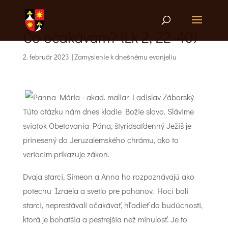
Čo očakávam? (Lk 2, 22-40)
2. február 2023
|
Zamyslenie k dnešnému evanjeliu
Túto otázku nám dnes kladie Božie slovo. Slávime
sviatok Obetovania Pána, štyridsaťdenný Ježiš je
prinesený do Jeruzalemského chrámu, ako to
veriacim prikazuje zákon.
Dvaja starci, Simeon a Anna ho rozpoznávajú ako
potechu Izraela a svetlo pre pohanov. Hoci boli
starci, neprestávali očakávať, hľadieť do budúcnosti,
ktorá je bohatšia a pestrejšia než minulosť. Je to