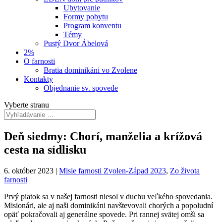
Ubytovanie
Formy pobytu
Program konventu
Témy
Pustý Dvor Ábelová
2%
O farnosti
Bratia dominikáni vo Zvolene
Kontakty
Objednanie sv. spovede
Vyberte stranu
Deň siedmy: Chorí, manželia a krížová
cesta na sídlisku
6. október 2023
|
Misie farnosti Zvolen-Západ 2023
,
Zo života
farnosti
Prvý piatok sa v našej farnosti niesol v duchu veľkého spovedania.
Misionári, ale aj naši dominikáni navštevovali chorých a popoludní
opäť pokračovali aj generálne spovede. Pri rannej svätej omši sa