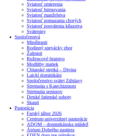
Sviatosť zmierenia
Sviatosť birmovania
Sviatosť manželstva
Sviatosť pomazania chorých
Sviatosť posvätenia kňazstva
Sväteniny
Spoločenstvá
Miništranti
Rodinný spevácky zbor
Žalmisti
Ružencové bratstvo
Modlitby matiek
Chlapské stretká – Divina
Laickí dominikáni
Spoločenstvo svätej Zdislavy
Stretnutia s Katechizmom
Stretnutia seniorov
Detské fatimské soboty
Skauti
Pastorácia
Farský tábor 2026
Centrum univerzitnej pastorácie
ADOM – dominikánska mládež
Átrium Dobrého pastiera
EDEN dom pre pútnikov