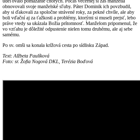
udeľovalo pomazanie chorých. Počas večernej si zas manželia
obnovovali svoje manželské sľuby. Páter Dominik ich povzbudil,
aby si ďakovali za spoločne strávené roky, za pekné chvíle, ale aby
boli vďační aj za ťažkosti a problémy, ktorými si museli prejsť, lebo
práve vtedy sa ukázala Božia prítomnosť. Manželom pripomenul, že
vo vzťahu je dôležité odpustenie nielen tomu druhému, ale aj sebe
samému.
Po sv. omši sa konala krížová cesta po sídlisku Západ.
Text: Alžbeta Paulíková
Foto: sr. Žofia Nogová DKL, Terézia Boďová