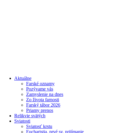
Aktuálne
Farské oznamy
Pozývame vás
Zamyslenie na dnes
Zo života farnosti
Farský tábor 2026
Priamy prenos
Relikvie svätých
Sviatosti
Sviatosť krstu
Eucharistia, prvé sv. prijímanie