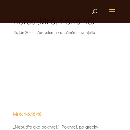
Herec (Mt 6, 1-6.16-18)
15. jún 2022
|
Zamyslenie k dnešnému evanjeliu
Mt 6, 1-6.16-18
„Nebuďte ako pokrytci.“ Pokrytci, po grécky