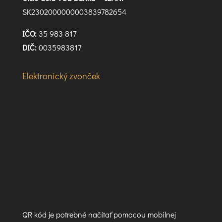
SK2302000000003839782654
IČO:
35 983 817
DIČ:
0035983817
Elektronický zvonček
QR kód je potrebné načítať pomocou mobilnej