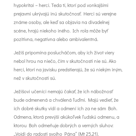
hypokritai – herci. Teda tí, ktorí pod vonkajšími
prejavmi ukrývajú inú skutočnosť. Herci sú verejne
známe osoby, ale keď sa objavia na divadelnej
scéne, hrajú niekoho iného. Ich rola môže byť
pozitívna, negatívna alebo ambivalentná.
Ježiš pripomína poslucháčom, aby ich život viery
nebol hrou na niečo, čím v skutočnosti nie sú. Ako
herci, ktorí na javisku predstierajú, že sú niekým iným,
než v skutočnosti sú.
Ježišovi učeníci nemajú čakať, že ich nábožnosť
bude odmenená a chválená ľuďmi. Majú vedieť, že
ich dobré skutky vidí a odmení ich za ne sám Boh.
Odmena, ktorá prevýši akúkoľvek ľudskú odmenu, a
ktorou Boh odmeňuje dobrých a verných sluhov:
„Vojdi do radosti svojho Pána“ (Mt 25,21).