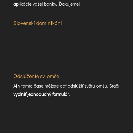
aplikácie vašej banky. Ďakujeme!
Slovenskí dominikáni
Odslúženie sv. omše
Aj v tomto čase môžete dať odslúžiť svätú omšu. Stačí
vyplniť jednoduchý formulár
.