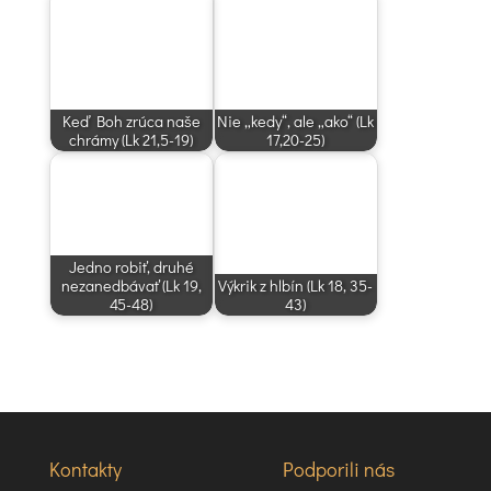
Keď Boh zrúca naše
Nie „kedy“, ale „ako“ (Lk
chrámy (Lk 21,5-19)
17,20-25)
Jedno robiť, druhé
nezanedbávať (Lk 19,
Výkrik z hlbín (Lk 18, 35-
45-48)
43)
Kontakty
Podporili nás