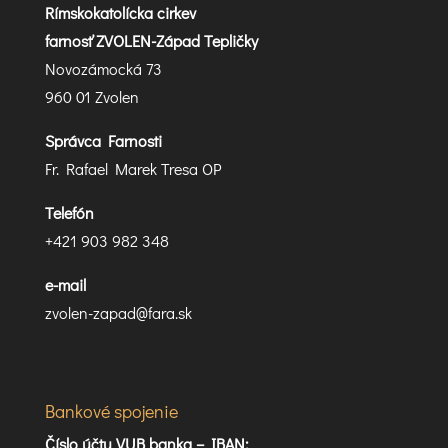
Rímskokatolícka cirkev
farnosť ZVOLEN-Západ Tepličky
Novozámocká 73
960 01 Zvolen
Správca Farnosti
Fr. Rafael Marek Tresa OP
Telefón
+421 903 982 348
e-mail
zvolen-zapad@fara.sk
Bankové spojenie
Číslo účtu VUB banka –
IBAN: