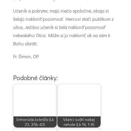
Učeník a pokrytec majú niečo spoločné, obaja si
želajú nakloniť pozornosť. Hercovi stačí publikum z
ulice, Ježišov učeník si želá nakloniť pozornosť
nebeského Otca. Môže si ju nakloniť, ak sa sám k
Bohu obráti.
Fr. Šimon, OP
Podobné články:
Intronizácia kráľa (Lk
Všetci svätí našej
23, 35b-43)
rehole (Lk 16, 1-8)