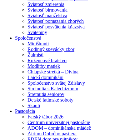
Sviatosť zmierenia
Sviatosť birmovania
Sviatosť manželstva
Sviatosť pomazania chorých
Sviatosť posvätenia kňazstva
Sväteniny
Spoločenstvá
Miništranti
Rodinný spevácky zbor
Žalmisti
Ružencové bratstvo
Modlitby matiek
Chlapské stretká – Divina
Laickí dominikáni
Spoločenstvo svätej Zdislavy
Stretnutia s Katechizmom
Stretnutia seniorov
Detské fatimské soboty
Skauti
Pastorácia
Farský tábor 2026
Centrum univerzitnej pastorácie
ADOM – dominikánska mládež
Átrium Dobrého pastiera
EDEN dom pre pútnikov