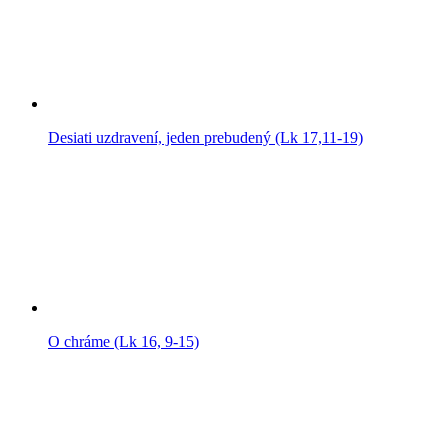
Desiati uzdravení, jeden prebudený (Lk 17,11-19)
O chráme (Lk 16, 9-15)