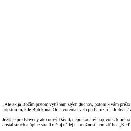
„Ale ak ja Božím prstom vyháňam zlých duchov, potom k vám prišlo Boži
priestorom, kde Boh koná. Od stvorenia sveta po Parúziu – druhý sláv
Ježiš je predstavený ako nový Dávid, neprekonaný bojovník, ktorého j
dostal strach a úplne stratil reč aj nádej na možnosť poraziť ho. „Keď Š