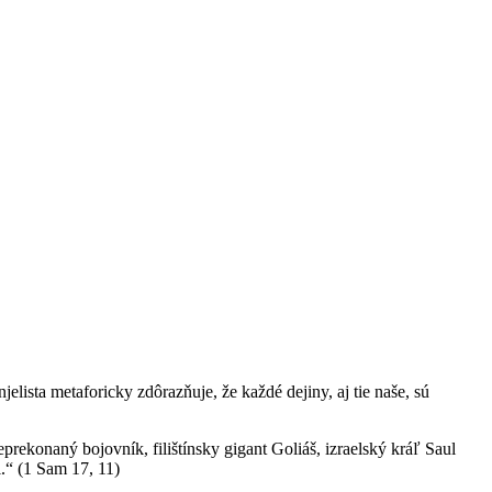
lista metaforicky zdôrazňuje, že každé dejiny, aj tie naše, sú
rekonaný bojovník, filištínsky gigant Goliáš, izraelský kráľ Saul
i.“ (1 Sam 17, 11)