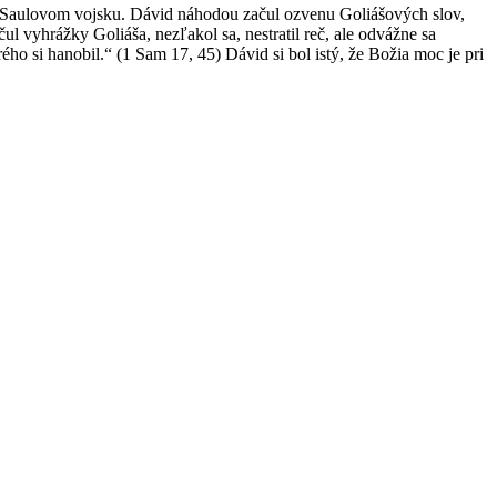
li v Saulovom vojsku. Dávid náhodou začul ozvenu Goliášových slov,
ul vyhrážky Goliáša, nezľakol sa, nestratil reč, ale odvážne sa
ho si hanobil.“ (1 Sam 17, 45) Dávid si bol istý, že Božia moc je pri