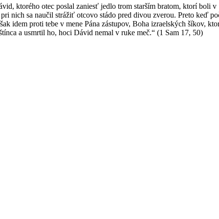
ávid, ktorého otec poslal zaniesť jedlo trom starším bratom, ktorí bo
ri nich sa naučil strážiť otcovo stádo pred divou zverou. Preto keď poč
ak idem proti tebe v mene Pána zástupov, Boha izraelských šíkov, ktoré
štínca a usmrtil ho, hoci Dávid nemal v ruke meč.“ (1 Sam 17, 50)