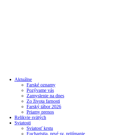
Aktuálne
Farské oznamy
Pozývame vás
Zamyslenie na dnes
Zo života farnosti
Farský tábor 2026
Priamy prenos
Relikvie svätých
Sviatosti
Sviatosť krstu
Eucharistia, prvé sv. prijímanie