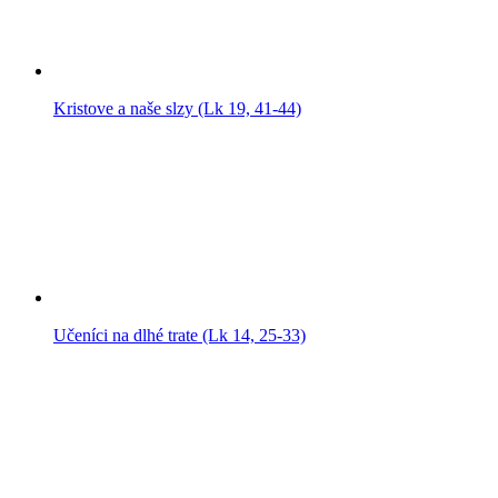
Kristove a naše slzy (Lk 19, 41-44)
Učeníci na dlhé trate (Lk 14, 25-33)