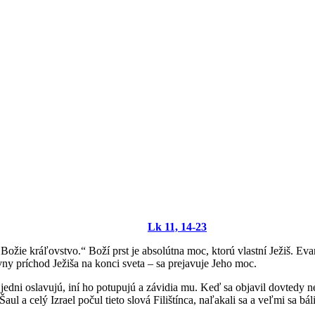
Lk 11, 14-23
e kráľovstvo.“ Boží prst je absolútna moc, ktorú vlastní Ježiš. Evanje
ny príchod Ježiša na konci sveta – sa prejavuje Jeho moc.
edni oslavujú, iní ho potupujú a závidia mu. Keď sa objavil dovtedy nep
aul a celý Izrael počul tieto slová Filištínca, naľakali sa a veľmi sa bál