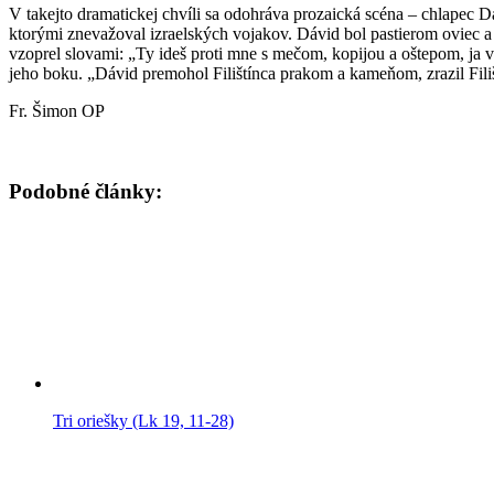
V takejto dramatickej chvíli sa odohráva prozaická scéna – chlapec D
ktorými znevažoval izraelských vojakov. Dávid bol pastierom oviec a p
vzoprel slovami: „Ty ideš proti mne s mečom, kopijou a oštepom, ja vš
jeho boku. „Dávid premohol Filištínca prakom a kameňom, zrazil Fili
Fr. Šimon OP
Podobné články:
Tri oriešky (Lk 19, 11-28)