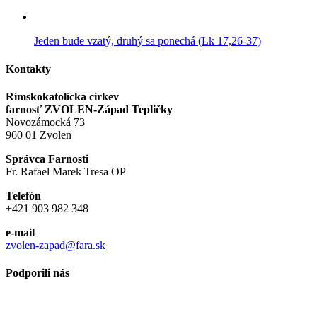
Jeden bude vzatý, druhý sa ponechá (Lk 17,26-37)
Kontakty
Rímskokatolícka cirkev
farnosť ZVOLEN-Západ Tepličky
Novozámocká 73
960 01 Zvolen
Správca Farnosti
Fr. Rafael Marek Tresa OP
Telefón
+421 903 982 348
e-mail
zvolen-zapad@fara.sk
Podporili nás