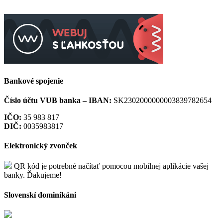
Bankové spojenie
Číslo účtu VUB banka –
IBAN:
SK2302000000003839782654
IČO:
35 983 817
DIČ:
0035983817
Elektronický zvonček
QR kód je potrebné načítať pomocou mobilnej aplikácie vašej
banky. Ďakujeme!
Slovenskí dominikáni