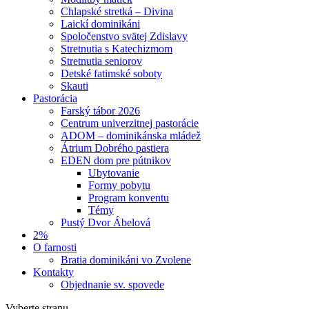
Chlapské stretká – Divina
Laickí dominikáni
Spoločenstvo svätej Zdislavy
Stretnutia s Katechizmom
Stretnutia seniorov
Detské fatimské soboty
Skauti
Pastorácia
Farský tábor 2026
Centrum univerzitnej pastorácie
ADOM – dominikánska mládež
Átrium Dobrého pastiera
EDEN dom pre pútnikov
Ubytovanie
Formy pobytu
Program konventu
Témy
Pustý Dvor Ábelová
2%
O farnosti
Bratia dominikáni vo Zvolene
Kontakty
Objednanie sv. spovede
Vyberte stranu