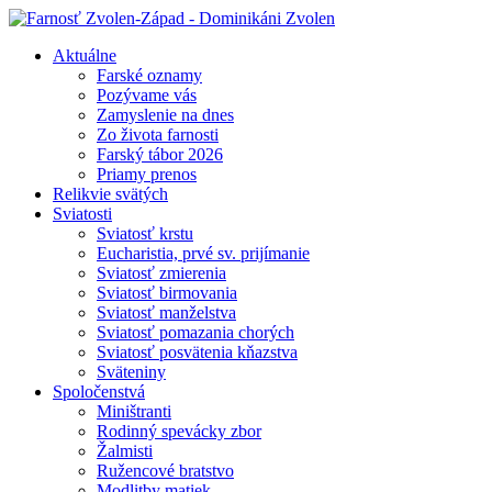
Aktuálne
Farské oznamy
Pozývame vás
Zamyslenie na dnes
Zo života farnosti
Farský tábor 2026
Priamy prenos
Relikvie svätých
Sviatosti
Sviatosť krstu
Eucharistia, prvé sv. prijímanie
Sviatosť zmierenia
Sviatosť birmovania
Sviatosť manželstva
Sviatosť pomazania chorých
Sviatosť posvätenia kňazstva
Sväteniny
Spoločenstvá
Miništranti
Rodinný spevácky zbor
Žalmisti
Ružencové bratstvo
Modlitby matiek