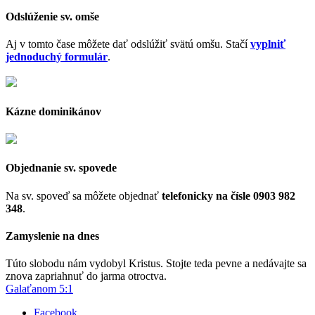
Odslúženie sv. omše
Aj v tomto čase môžete dať odslúžiť svätú omšu. Stačí
vyplniť
jednoduchý formulár
.
Kázne dominikánov
Objednanie sv. spovede
Na sv. spoveď sa môžete objednať
telefonicky na čísle 0903 982
348
.
Zamyslenie na dnes
Túto slobodu nám vydobyl Kristus. Stojte teda pevne a nedávajte sa
znova zapriahnuť do jarma otroctva.
Galaťanom 5:1
Facebook