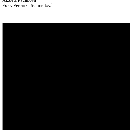
Alžbeta Paulíková
Foto: Veronika Schmidtová