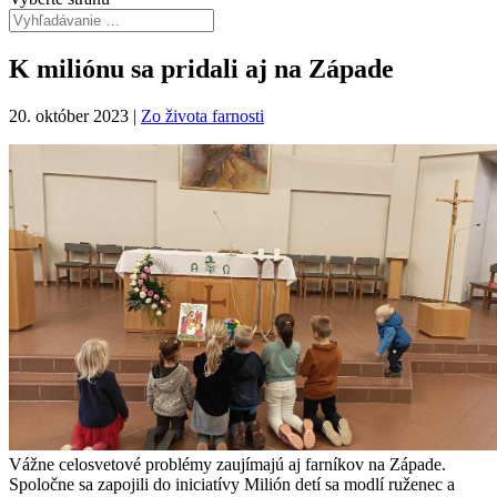
K miliónu sa pridali aj na Západe
20. október 2023
|
Zo života farnosti
Vážne celosvetové problémy zaujímajú aj farníkov na Západe.
Spoločne sa zapojili do iniciatívy Milión detí sa modlí ruženec a