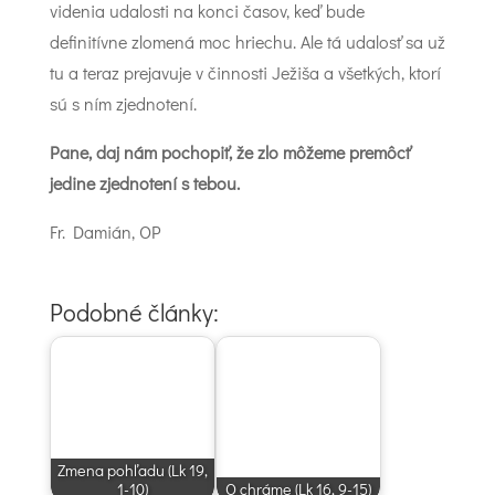
videnia udalosti na konci časov, keď bude
definitívne zlomená moc hriechu. Ale tá udalosť sa už
tu a teraz prejavuje v činnosti Ježiša a všetkých, ktorí
sú s ním zjednotení.
Pane, daj nám pochopiť, že zlo môžeme premôcť
jedine zjednotení s tebou.
Fr. Damián, OP
Podobné články:
Zmena pohľadu (Lk 19,
1-10)
O chráme (Lk 16, 9-15)