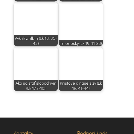
Výkrik z hlbín (Lk 18, 35-
43)
Tri oriešky (Lk 19, 11-28)
Ako sa stať slobodným
Kristove a naše slzy (Lk
(Lk 17,7-10)
19, 41-44)
Kontakty
Podporili nás