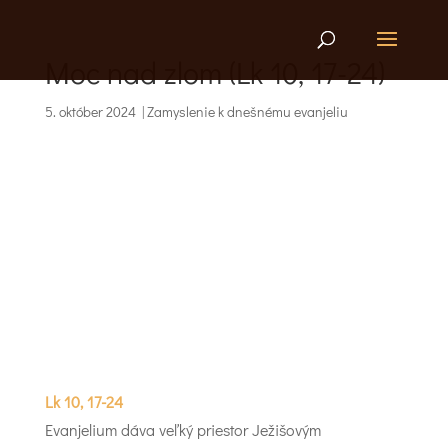
Moc nad zlom (Lk 10, 17-24)
5. október 2024
|
Zamyslenie k dnešnému evanjeliu
Lk 10, 17-24
Evanjelium dáva veľký priestor Ježišovým