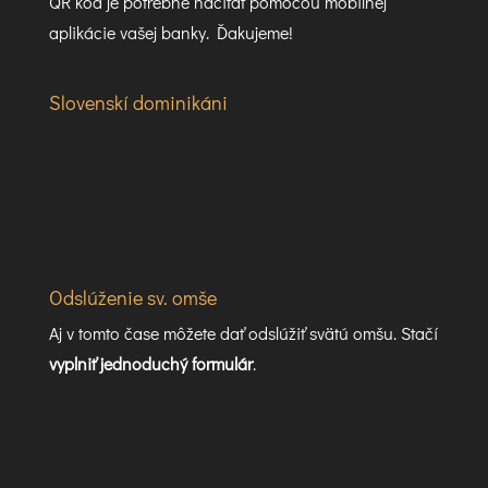
QR kód je potrebné načítať pomocou mobilnej
aplikácie vašej banky. Ďakujeme!
Slovenskí dominikáni
Odslúženie sv. omše
Aj v tomto čase môžete dať odslúžiť svätú omšu. Stačí
vyplniť jednoduchý formulár
.