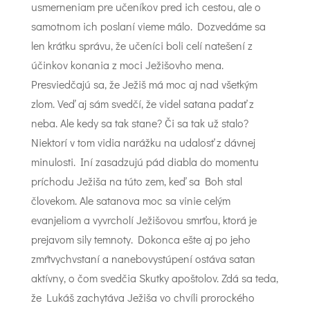
usmerneniam pre učeníkov pred ich cestou, ale o
samotnom ich poslaní vieme málo. Dozvedáme sa
len krátku správu, že učeníci boli celí natešení z
účinkov konania z moci Ježišovho mena.
Presviedčajú sa, že Ježiš má moc aj nad všetkým
zlom. Veď aj sám svedčí, že videl satana padať z
neba. Ale kedy sa tak stane? Či sa tak už stalo?
Niektorí v tom vidia narážku na udalosť z dávnej
minulosti. Iní zasadzujú pád diabla do momentu
príchodu Ježiša na túto zem, keď sa Boh stal
človekom. Ale satanova moc sa vinie celým
evanjeliom a vyvrcholí Ježišovou smrťou, ktorá je
prejavom sily temnoty. Dokonca ešte aj po jeho
zmŕtvychvstaní a nanebovystúpení ostáva satan
aktívny, o čom svedčia Skutky apoštolov. Zdá sa teda,
že Lukáš zachytáva Ježiša vo chvíli prorockého