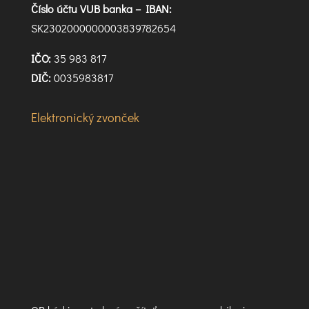
Číslo účtu VUB banka –
IBAN:
SK2302000000003839782654
IČO:
35 983 817
DIČ:
0035983817
Elektronický zvonček