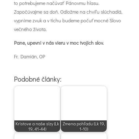
to potrebujeme načúvať Pánovmu hlasu.
Započúvajme sa doň. Odložme na chvíľu slúchadlá,
vypnime zvuk a v tichu budeme počuť mocné Slovo
večného života.
Pane, upevni v nás vieru v moc tvojich slov.
Fr. Damián, OP
Podobné články:
Kristove a naše slzy (Lk
Zmena pohľadu (Lk 19,
19, 41-44)
1-10)