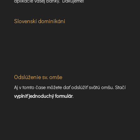
aplikácie vašej banky. Ďakujeme!
Slovenskí dominikáni
Odslúženie sv. omše
Aj v tomto čase môžete dať odslúžiť svätú omšu. Stačí
vyplniť jednoduchý formulár
.