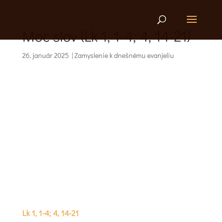
Moc slov (Lk 1, 1-4; 4, 14-21)
26. január 2025
|
Zamyslenie k dnešnému evanjeliu
Lk 1, 1-4; 4, 14-21