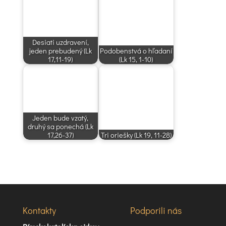
Desiati uzdravení,
jeden prebudený (Lk
Podobenstvá o hľadaní
17,11-19)
(Lk 15, 1-10)
Jeden bude vzatý,
druhý sa ponechá (Lk
17,26-37)
Tri oriešky (Lk 19, 11-28)
Kontakty
Podporili nás