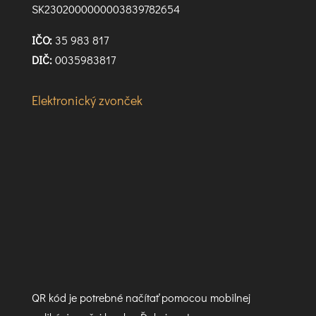
SK2302000000003839782654
IČO:
35 983 817
DIČ:
0035983817
Elektronický zvonček
QR kód je potrebné načítať pomocou mobilnej