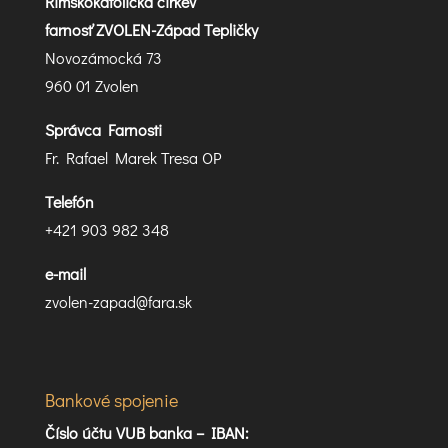
Rímskokatolícka cirkev
farnosť ZVOLEN-Západ Tepličky
Novozámocká 73
960 01 Zvolen
Správca Farnosti
Fr. Rafael Marek Tresa OP
Telefón
+421 903 982 348
e-mail
zvolen-zapad@fara.sk
Bankové spojenie
Číslo účtu VUB banka –
IBAN: