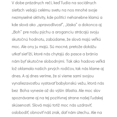
V dobe prázdnych rečí, keď ľudia na sociálnych
sieťach vešajú celému svetu na nos mnohé svoje
nezmyselné aktivity, kde politici nehanebne klamú a
kde slová ako „spravodlivosť“, „láska“ a dokonca aj
„Boh“ pre našu pýchu a aroganciu strácajú svoju
skutočnú hodnotu, zabúdame, že slová majú veľkú
moc. Ale ony ju majú. Sú mocné, pretože dokážu
utkať sieť lží, ktoré nás chytajú do pasce a bránia
nám byť skutočne slobodnými. Tak ako hadova veľká
lož oklamala našich prvých rodičov, tak nás klame aj
dnes. A aj dnes veríme, že si vieme sami svojou
vynaliezavosťou vystavať babylonskú vežu, ktorá nás
bez Boha vynesie až do výšin šťastia. Ale moc slov
spoznávame aj na tej pozitívnej strane našej ľudskej
skúsenosti. Slová majú totiž moc nás uzdraviť,
oslobodiť, obnoviť náš zrak, dať nám útechu. Ale na