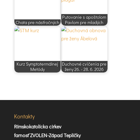
Putovanie s apoštolom
Chata pre násťročných
Pavlom pre mladých
Kurz Symptotermálnej
Duchovné cvičenia pre
Metódy
ženy 26. - 28. 6. 2026
Kontakty
Rímskokatolícka cirkev
farnosť ZVOLEN-Západ Tepličky