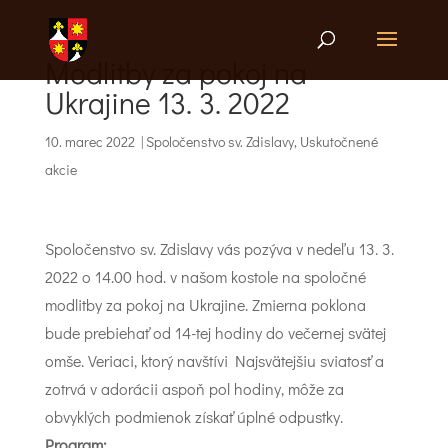
Modlitby za pokoj na
Ukrajine 13. 3. 2022
10. marec 2022
|
Spoločenstvo sv. Zdislavy
,
Uskutočnené
akcie
Spoločenstvo sv. Zdislavy vás pozýva v nedeľu 13. 3.
2022 o 14.00 hod. v našom kostole na spoločné
modlitby za pokoj na Ukrajine. Zmierna poklona
bude prebiehať od 14-tej hodiny do večernej svätej
omše. Veriaci, ktorý navštívi Najsvätejšiu sviatosť a
zotrvá v adorácii aspoň pol hodiny, môže za
obvyklých podmienok získať úplné odpustky.
Program: