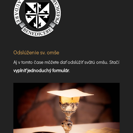
Odslúženie sv. omše
Aj v tomto čase môžete dať odslúžiť svätú omšu. Stačí
vyplniť jednoduchý formulár
.