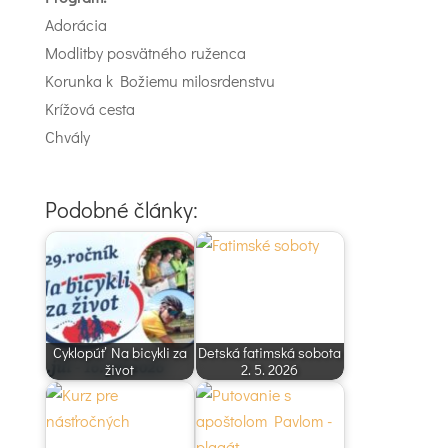
Adorácia
Modlitby posvätného ruženca
Korunka k Božiemu milosrdenstvu
Krížová cesta
Chvály
Podobné články:
Cyklopúť Na bicykli za
Detská fatimská sobota
život
2. 5. 2026