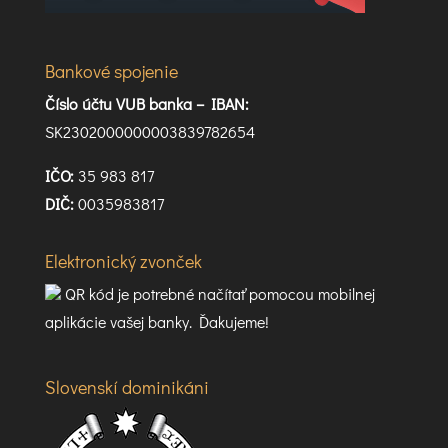
Bankové spojenie
Číslo účtu VUB banka –
IBAN:
SK2302000000003839782654
IČO:
35 983 817
DIČ:
0035983817
Elektronický zvonček
QR kód je potrebné načítať pomocou mobilnej
aplikácie vašej banky. Ďakujeme!
Slovenskí dominikáni