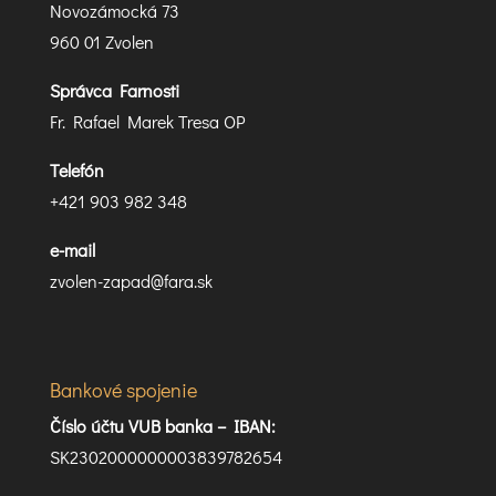
Novozámocká 73
960 01 Zvolen
Správca Farnosti
Fr. Rafael Marek Tresa OP
Telefón
+421 903 982 348
e-mail
zvolen-zapad@fara.sk
Bankové spojenie
Číslo účtu VUB banka –
IBAN:
SK2302000000003839782654