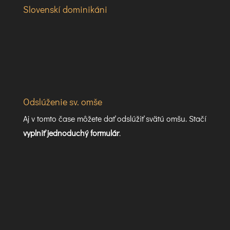
Slovenskí dominikáni
Odslúženie sv. omše
Aj v tomto čase môžete dať odslúžiť svätú omšu. Stačí
vyplniť jednoduchý formulár
.