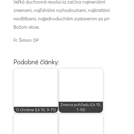
Veľká duchovná revolúcia začína najmenšími
zmenami, najľahšími rozhodnutiami, najkratšími
modlitbami, najjednoduchším zastavením sa pri
Božom slove.
Fr. Šimon OP
Podobné články:
Zmena pohľadu (Lk 19,
O chráme (Lk 16, 9-15)
1-10)