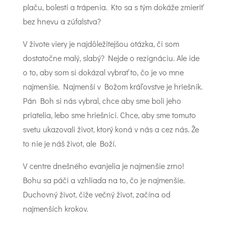
plaču, bolesti a trápenia. Kto sa s tým dokáže zmieriť
bez hnevu a zúfalstva?
V živote viery je najdôležitejšou otázka, či som
dostatočne malý, slabý? Nejde o rezignáciu. Ale ide
o to, aby som si dokázal vybrať to, čo je vo mne
najmenšie. Najmenší v Božom kráľovstve je hriešnik.
Pán Boh si nás vybral, chce aby sme boli jeho
priatelia, lebo sme hriešnici. Chce, aby sme tomuto
svetu ukazovali život, ktorý koná v nás a cez nás. Že
to nie je náš život, ale Boží.
V centre dnešného evanjelia je najmenšie zrno!
Bohu sa páči a vzhliada na to, čo je najmenšie.
Duchovný život, čiže večný život, začína od
najmenších krokov.