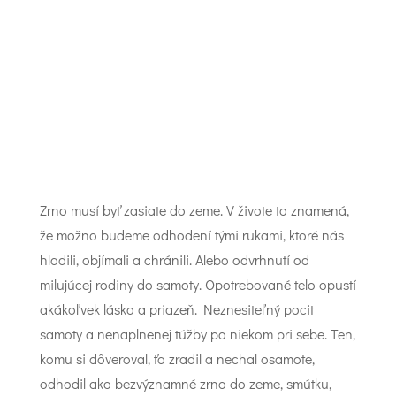
Zrno musí byť zasiate do zeme. V živote to znamená,
že možno budeme odhodení tými rukami, ktoré nás
hladili, objímali a chránili. Alebo odvrhnutí od
milujúcej rodiny do samoty. Opotrebované telo opustí
akákoľvek láska a priazeň. Neznesiteľný pocit
samoty a nenaplnenej túžby po niekom pri sebe. Ten,
komu si dôveroval, ťa zradil a nechal osamote,
odhodil ako bezvýznamné zrno do zeme, smútku,