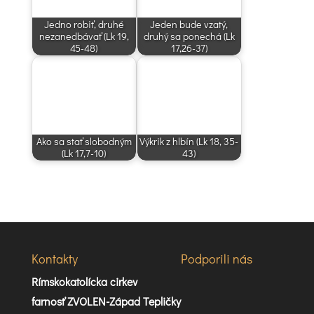
Jedno robiť, druhé
Jeden bude vzatý,
nezanedbávať (Lk 19,
druhý sa ponechá (Lk
45-48)
17,26-37)
Ako sa stať slobodným
Výkrik z hlbín (Lk 18, 35-
(Lk 17,7-10)
43)
Kontakty
Podporili nás
Rímskokatolícka cirkev
farnosť ZVOLEN-Západ Tepličky