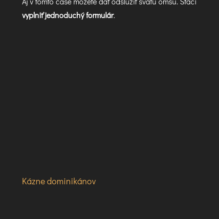
Aj v tomto čase môžete dať odslúžiť svätú omšu. Stačí
vyplniť jednoduchý formulár
.
Kázne dominikánov