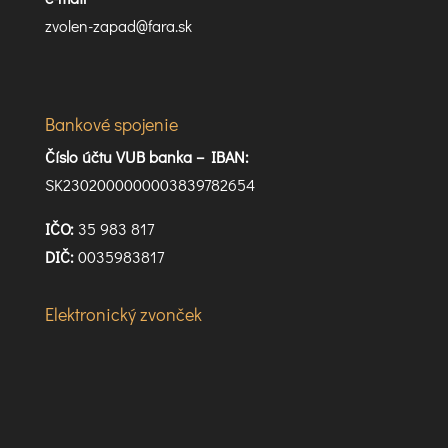
zvolen-zapad@fara.sk
Bankové spojenie
Číslo účtu VUB banka –
IBAN:
SK2302000000003839782654
IČO:
35 983 817
DIČ:
0035983817
Elektronický zvonček