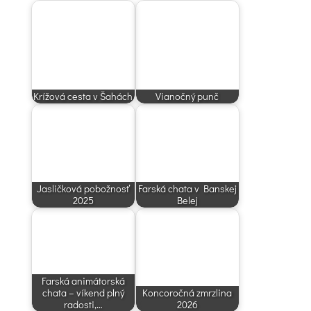
Krížová cesta v Šahách
Vianočný punč
Jasličková pobožnosť
Farská chata v Banskej
2025
Belej
Farská animátorská
chata – víkend plný
Koncoročná zmrzlina
radosti,…
2026