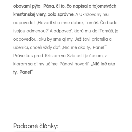
obavami pýtal Pána, či to, čo napísal o tajomstvách
kresťanskej viery, bolo správne.
A Ukrižovaný mu
odpovedal: ‚Hovoril si o mne dobre, Tomáš. Čo bude
tvojou odmenou?‘ A odpoveď, ktorú mu dal Tomáš, je
odpoveďou, akú by sme aj my, Ježišovi priatelia a
učeníci, chceli vždy dať: ‚Nič iné ako ty, Pane!‘“
Práve čas pred Kristom vo Sviatosti je časom, v
ktorom sa aj my učíme Pánovi hovoriť:
„Nič iné ako
ty, Pane!“
Podobné články: