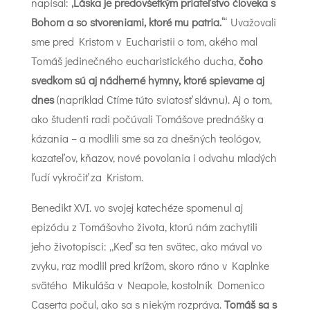
napísal:
‚Láska je predovšetkým priateľstvo človeka s
Bohom a so stvoreniami, ktoré mu patria.‘
“ Uvažovali
sme pred Kristom v Eucharistii o tom, akého mal
Tomáš jedinečného eucharistického ducha,
čoho
svedkom sú aj nádherné hymny, ktoré spievame aj
dnes
(napríklad Ctíme túto sviatosť slávnu). Aj o tom,
ako študenti radi počúvali Tomášove prednášky a
kázania – a modlili sme sa za dnešných teológov,
kazateľov, kňazov, nové povolania i odvahu mladých
ľudí vykročiť za Kristom.
Benedikt XVI. vo svojej katechéze spomenul aj
epizódu z Tomášovho života, ktorú nám zachytili
jeho životopisci: „Keď sa ten svätec, ako mával vo
zvyku, raz modlil pred krížom, skoro ráno v Kaplnke
svätého Mikuláša v Neapole, kostolník Domenico
Caserta počul, ako sa s niekým rozpráva.
Tomáš sa s