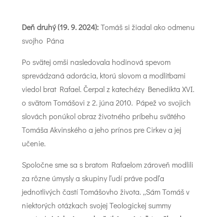
Deň druhý (19. 9. 2024):
Tomáš si žiadal ako odmenu
svojho Pána
Po svätej omši nasledovala hodinová spevom
sprevádzaná adorácia, ktorú slovom a modlitbami
viedol brat Rafael. Čerpal z katechézy Benedikta XVI.
o svätom Tomášovi z 2. júna 2010. Pápež vo svojich
slovách ponúkol obraz životného príbehu svätého
Tomáša Akvinského a jeho prínos pre Cirkev a jej
učenie.
Spoločne sme sa s bratom Rafaelom zároveň modlili
za rôzne úmysly a skupiny ľudí práve podľa
jednotlivých častí Tomášovho života. „Sám Tomáš v
niektorých otázkach svojej Teologickej summy