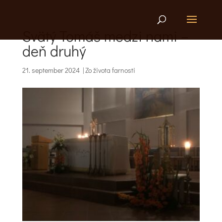
Svätý Tomáš medzi nami –
deň druhý
21. september 2024
|
Zo života farnosti