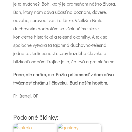
je to trvácne? Boh, ktorý je prameňom nášho života.
Boh, ktorý nám dáva účasť na poznaní, dôvere,
odvahe, spravodlivosti a láske. Všetkým týmto
duchovným hodnotám sa však učíme skrze
konkrétne historické a telesné okamihy. A tak sa
spoločne vytvára tá tajomná duchovno-telesná
jednota. Jedinečnosť osoby každého človeka a
blízkosť osobám Trojice je to, čo trvá a premieňa sa.
Pane, nie chrám, ale Božia prítomnosť v ňom dáva
trvácnosť chrámu i človeku. Buď naším hosťom.
Fr. Irenej, OP
Podobné články: