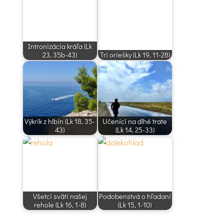
Intronizácia kráľa (Lk
23, 35b-43)
Tri oriešky (Lk 19, 11-28)
Výkrik z hlbín (Lk 18, 35-
Učeníci na dlhé trate
43)
(Lk 14, 25-33)
Všetci svätí našej
Podobenstvá o hľadaní
rehole (Lk 16, 1-8)
(Lk 15, 1-10)