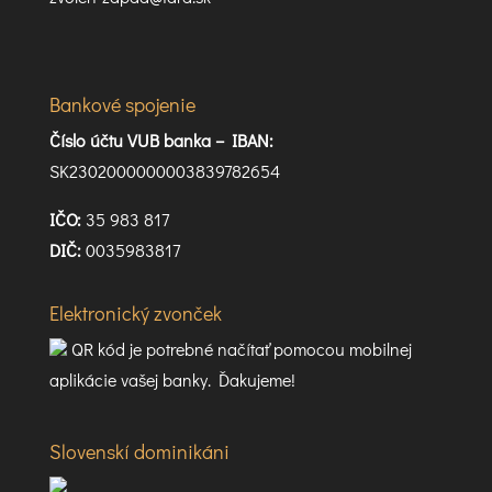
Bankové spojenie
Číslo účtu VUB banka –
IBAN:
SK2302000000003839782654
IČO:
35 983 817
DIČ:
0035983817
Elektronický zvonček
QR kód je potrebné načítať pomocou mobilnej
aplikácie vašej banky. Ďakujeme!
Slovenskí dominikáni