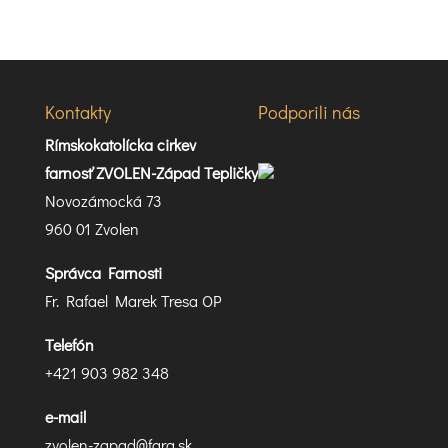
Kontakty
Podporili nás
Rímskokatolícka cirkev
farnosť ZVOLEN-Západ Tepličky
Novozámocká 73
960 01 Zvolen
Správca Farnosti
Fr. Rafael Marek Tresa OP
Telefón
+421 903 982 348
e-mail
zvolen-zapad@fara.sk