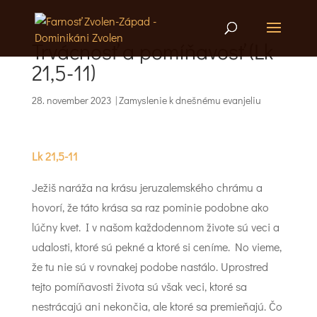
Trvácnosť a pomíňavosť (Lk
21,5-11)
28. november 2023
|
Zamyslenie k dnešnému evanjeliu
Lk 21,5-11
Ježiš naráža na krásu jeruzalemského chrámu a
hovorí, že táto krása sa raz pominie podobne ako
lúčny kvet. I v našom každodennom živote sú veci a
udalosti, ktoré sú pekné a ktoré si ceníme. No vieme,
že tu nie sú v rovnakej podobe nastálo. Uprostred
tejto pomíňavosti života sú však veci, ktoré sa
nestrácajú ani nekončia, ale ktoré sa premieňajú. Čo