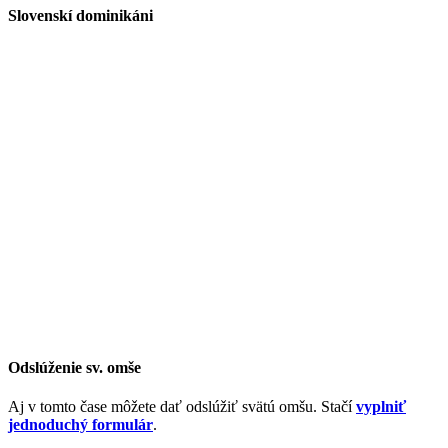
Slovenskí dominikáni
Odslúženie sv. omše
Aj v tomto čase môžete dať odslúžiť svätú omšu. Stačí
vyplniť
jednoduchý formulár
.