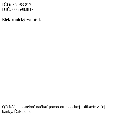
IČO:
35 983 817
DIČ:
0035983817
Elektronický zvonček
QR kód je potrebné načítať pomocou mobilnej aplikácie vašej
banky. Ďakujeme!