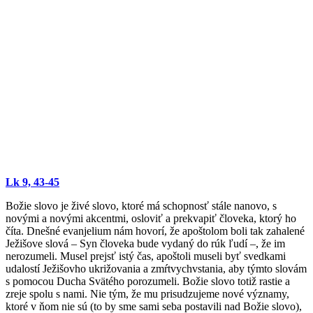
Lk 9, 43-45
Božie slovo je živé slovo, ktoré má schopnosť stále nanovo, s
novými a novými akcentmi, osloviť a prekvapiť človeka, ktorý ho
číta. Dnešné evanjelium nám hovorí, že apoštolom boli tak zahalené
Ježišove slová – Syn človeka bude vydaný do rúk ľudí –, že im
nerozumeli. Musel prejsť istý čas, apoštoli museli byť svedkami
udalostí Ježišovho ukrižovania a zmŕtvychvstania, aby týmto slovám
s pomocou Ducha Svätého porozumeli. Božie slovo totiž rastie a
zreje spolu s nami. Nie tým, že mu prisudzujeme nové významy,
ktoré v ňom nie sú (to by sme sami seba postavili nad Božie slovo),