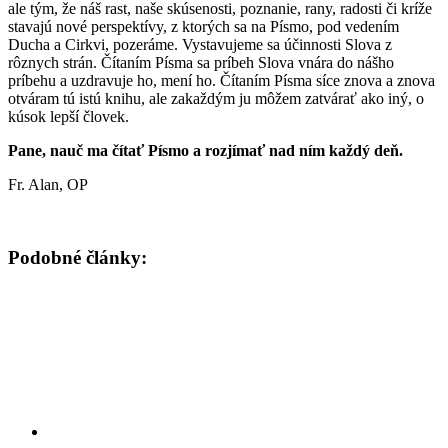
ale tým, že náš rast, naše skúsenosti, poznanie, rany, radosti či kríže
stavajú nové perspektívy, z ktorých sa na Písmo, pod vedením
Ducha a Cirkvi, pozeráme. Vystavujeme sa účinnosti Slova z
rôznych strán. Čítaním Písma sa príbeh Slova vnára do nášho
príbehu a uzdravuje ho, mení ho. Čítaním Písma síce znova a znova
otváram tú istú knihu, ale zakaždým ju môžem zatvárať ako iný, o
kúsok lepší človek.
Pane, nauč ma čítať Písmo a rozjímať nad ním každý deň.
Fr. Alan, OP
Podobné články: