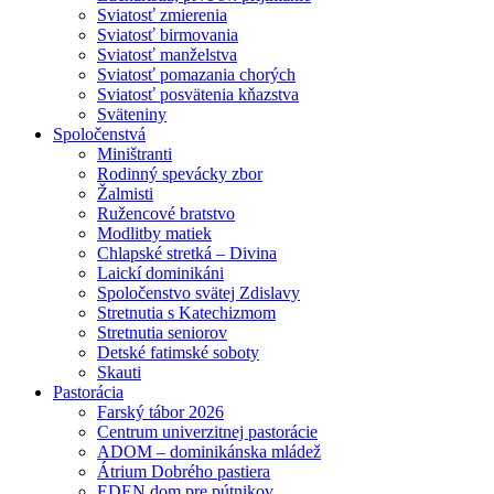
Sviatosť zmierenia
Sviatosť birmovania
Sviatosť manželstva
Sviatosť pomazania chorých
Sviatosť posvätenia kňazstva
Sväteniny
Spoločenstvá
Miništranti
Rodinný spevácky zbor
Žalmisti
Ružencové bratstvo
Modlitby matiek
Chlapské stretká – Divina
Laickí dominikáni
Spoločenstvo svätej Zdislavy
Stretnutia s Katechizmom
Stretnutia seniorov
Detské fatimské soboty
Skauti
Pastorácia
Farský tábor 2026
Centrum univerzitnej pastorácie
ADOM – dominikánska mládež
Átrium Dobrého pastiera
EDEN dom pre pútnikov