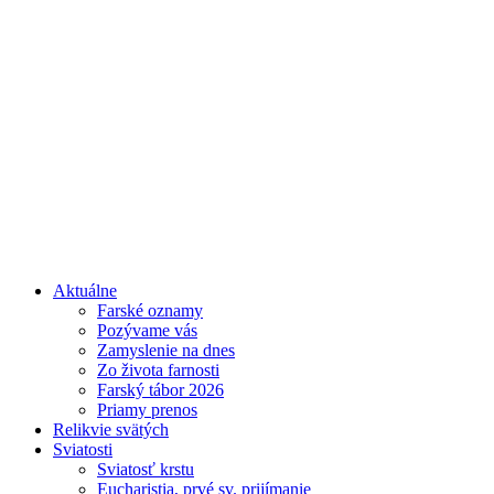
Aktuálne
Farské oznamy
Pozývame vás
Zamyslenie na dnes
Zo života farnosti
Farský tábor 2026
Priamy prenos
Relikvie svätých
Sviatosti
Sviatosť krstu
Eucharistia, prvé sv. prijímanie