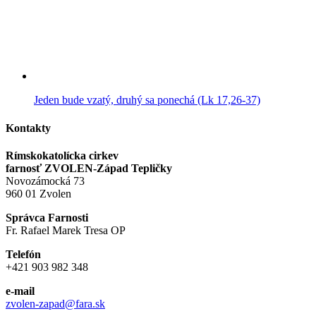
Jeden bude vzatý, druhý sa ponechá (Lk 17,26-37)
Kontakty
Rímskokatolícka cirkev
farnosť ZVOLEN-Západ Tepličky
Novozámocká 73
960 01 Zvolen
Správca Farnosti
Fr. Rafael Marek Tresa OP
Telefón
+421 903 982 348
e-mail
zvolen-zapad@fara.sk