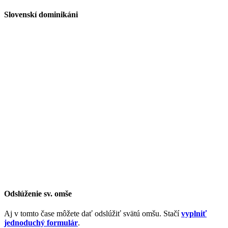
Slovenskí dominikáni
Odslúženie sv. omše
Aj v tomto čase môžete dať odslúžiť svätú omšu. Stačí
vyplniť
jednoduchý formulár
.