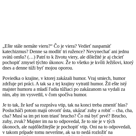
„Ešte stále nemáte vieru?“ Čo je viera? Vedieť naspamäť
katechizmus? Denne sa modliť tri ružence? Nevynechať ani jednu
svätú omšu? (…) Patrí to k životu viery, ale dôležité je aj chcieť
pochopiť zmysel týchto úkonov. Že to všetko je kvôli Ježišovi, ktorý
dnes a denne túži byť mojou oporou.
Poviedka o krajine, v ktorej zakázali humor. Vraj smiech, humor
zdržuje pri práci. A tak sa z tej krajiny vytratil humor. Žil ešte istý
majster humoru a mladí ľudia túžiaci po zakázanom sa vydali za
ním, aby im vysvetlil, v čom spočíva humor.
Je to tak, že keď sa rozpráva vtip, tak na konci treba zmeniť hlas?
Poslucháči potom majú otvoriť ústa, ukázať zuby a robiť – cha, cha,
cha? Musí sa im pri tom triasť brucho? Čo má byť prvé? Brucho,
zuby, zvuk? Majster im na to odpovedal, že to nie je v tých
úkonoch, ale najdôležitejšie je pochopiť vtip. Oni na to odpovedali,
v takom prípade tomu neveríme, ak sa to nedá rozložiť na