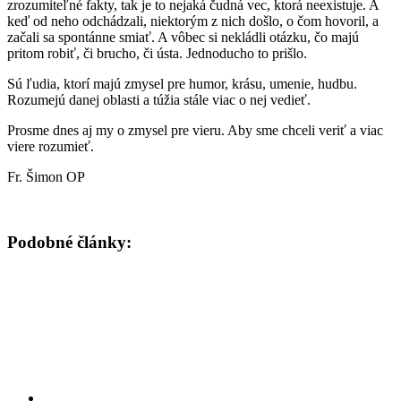
zrozumiteľné fakty, tak je to nejaká čudná vec, ktorá neexistuje. A
keď od neho odchádzali, niektorým z nich došlo, o čom hovoril, a
začali sa spontánne smiať. A vôbec si nekládli otázku, čo majú
pritom robiť, či brucho, či ústa. Jednoducho to prišlo.
Sú ľudia, ktorí majú zmysel pre humor, krásu, umenie, hudbu.
Rozumejú danej oblasti a túžia stále viac o nej vedieť.
Prosme dnes aj my o zmysel pre vieru. Aby sme chceli veriť a viac
viere rozumieť.
Fr. Šimon OP
Podobné články: