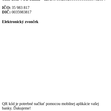
IČO:
35 983 817
DIČ:
0035983817
Elektronický zvonček
QR kód je potrebné načítať pomocou mobilnej aplikácie vašej
banky. Ďakujeme!