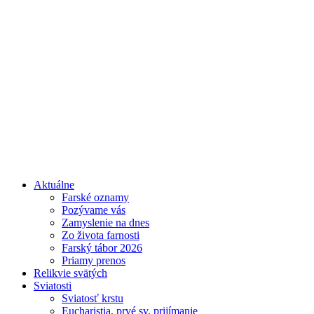
Aktuálne
Farské oznamy
Pozývame vás
Zamyslenie na dnes
Zo života farnosti
Farský tábor 2026
Priamy prenos
Relikvie svätých
Sviatosti
Sviatosť krstu
Eucharistia, prvé sv. prijímanie