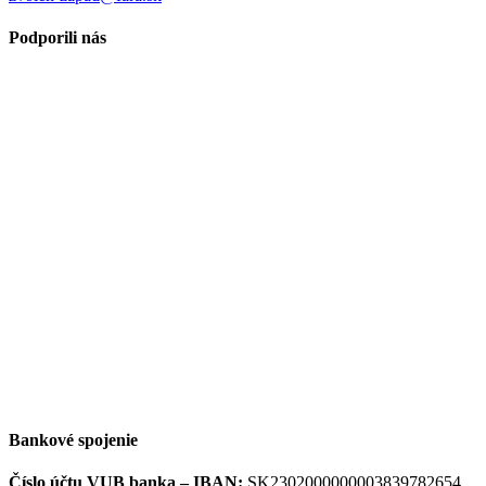
Podporili nás
Bankové spojenie
Číslo účtu VUB banka –
IBAN:
SK2302000000003839782654