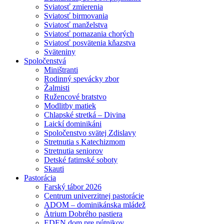
Sviatosť zmierenia
Sviatosť birmovania
Sviatosť manželstva
Sviatosť pomazania chorých
Sviatosť posvätenia kňazstva
Sväteniny
Spoločenstvá
Miništranti
Rodinný spevácky zbor
Žalmisti
Ružencové bratstvo
Modlitby matiek
Chlapské stretká – Divina
Laickí dominikáni
Spoločenstvo svätej Zdislavy
Stretnutia s Katechizmom
Stretnutia seniorov
Detské fatimské soboty
Skauti
Pastorácia
Farský tábor 2026
Centrum univerzitnej pastorácie
ADOM – dominikánska mládež
Átrium Dobrého pastiera
EDEN dom pre pútnikov