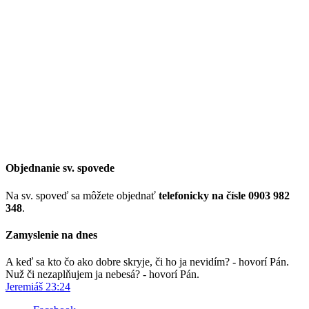
Objednanie sv. spovede
Na sv. spoveď sa môžete objednať
telefonicky na čísle 0903 982
348
.
Zamyslenie na dnes
A keď sa kto čo ako dobre skryje, či ho ja nevidím? - hovorí Pán.
Nuž či nezaplňujem ja nebesá? - hovorí Pán.
Jeremiáš 23:24