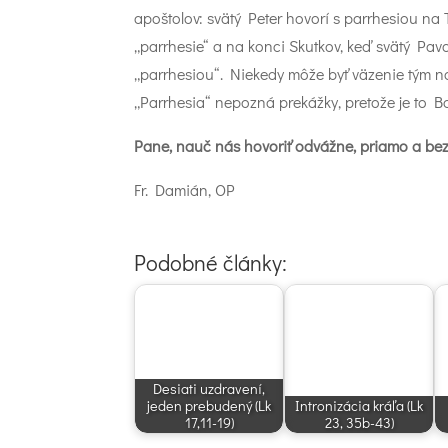
apoštolov: svätý Peter hovorí s parrhesiou na 
„parrhesie“ a na konci Skutkov, keď svätý Pavo
„parrhesiou“. Niekedy môže byť väzenie tým n
„Parrhesia“ nepozná prekážky, pretože je to Bo
Pane, nauč nás hovoriť odvážne, priamo a bez 
Fr. Damián, OP
Podobné články:
Desiati uzdravení,
jeden prebudený (Lk
Intronizácia kráľa (Lk
17,11-19)
23, 35b-43)