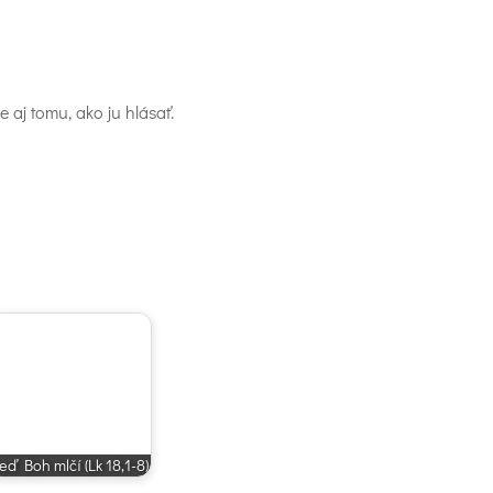
 aj tomu, ako ju hlásať.
eď Boh mlčí (Lk 18,1-8)