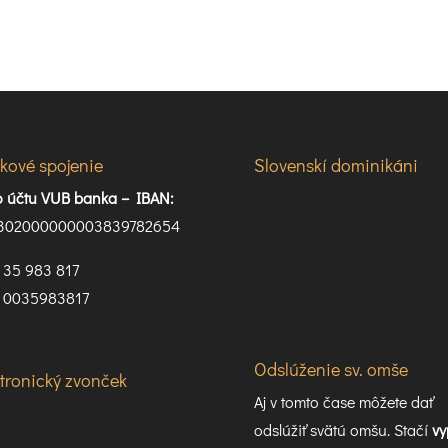
kové spojenie
Slovenskí dominikáni
lo účtu VUB banka –
IBAN:
302000000003839782654
35 983 817
0035983817
Odslúženie sv. omše
ktronický zvonček
Aj v tomto čase môžete dať
odslúžiť svätú omšu. Stačí
vy