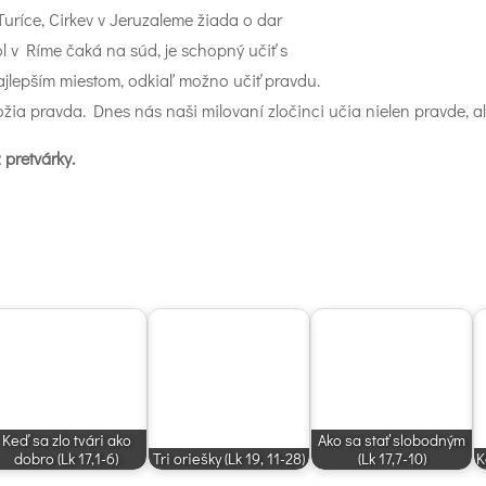
Turíce, Cirkev v Jeruzaleme žiada o dar
l v Ríme čaká na súd, je schopný učiť s
ajlepším miestom, odkiaľ možno učiť pravdu.
žia pravda. Dnes nás naši milovaní zločinci učia nielen pravde, ale
pretvárky.
Keď sa zlo tvári ako
Ako sa stať slobodným
dobro (Lk 17,1-6)
Tri oriešky (Lk 19, 11-28)
(Lk 17,7-10)
K