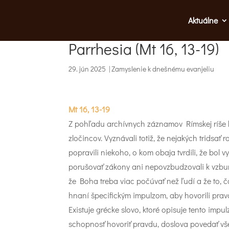
Aktuálne
Parrhesia (Mt 16, 13-19)
29. jún 2025
|
Zamyslenie k dnešnému evanjeliu
Mt 16, 13-19
Z pohľadu archívnych záznamov Rímskej ríše b
zločincov. Vyznávali totiž, že nejakých tridsať
popravili niekoho, o kom obaja tvrdili, že bol 
porušovať zákony ani nepovzbudzovali k vzbure.
že Boha treba viac počúvať než ľudí a že to, čo
hnaní špecifickým impulzom, aby hovorili pravd
Existuje grécke slovo, ktoré opisuje tento impu
schopnosť hovoriť pravdu, doslova povedať vše