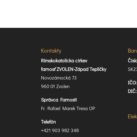
Kontakty
Ban
Rímskokatolícka cirkev
Čís
farnosť ZVOLEN-Západ Tepličky
SK2
Novozámocká 73
IČO:
960 01 Zvolen
DIČ:
Správca Farnosti
Fr. Rafael Marek Tresa OP
Ele
Telefón
+421 903 982 348