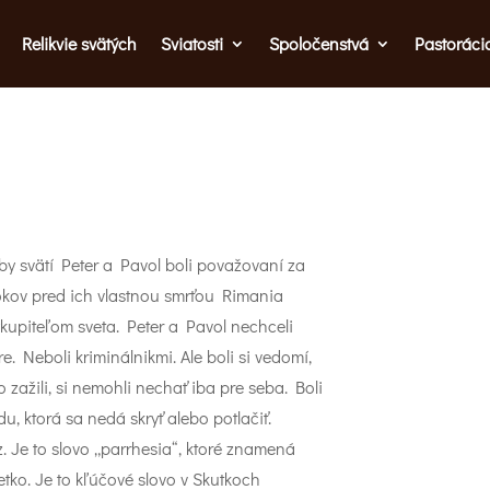
Relikvie svätých
Sviatosti
Spoločenstvá
Pastoráci
y svätí Peter a Pavol boli považovaní za
 rokov pred ich vlastnou smrťou Rimania
vykupiteľom sveta. Peter a Pavol nechceli
 Neboli kriminálnikmi. Ale boli si vedomí,
 zažili, si nemohli nechať iba pre seba. Boli
u, ktorá sa nedá skryť alebo potlačiť.
lz. Je to slovo „parrhesia“, ktoré znamená
tko. Je to kľúčové slovo v Skutkoch