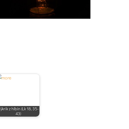
ýkrik z hlbín (Lk 18, 35-
43)