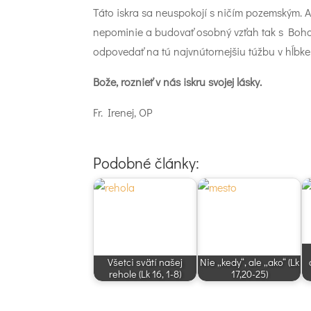
Táto iskra sa neuspokojí s ničím pozemským. A
nepominie a budovať osobný vzťah tak s Bohom,
odpovedať na tú najvnútornejšiu túžbu v hĺbke
Bože, roznieť v nás iskru svojej lásky.
Fr. Irenej, OP
Podobné články:
Všetci svätí našej
Nie „kedy“, ale „ako“ (Lk
rehole (Lk 16, 1-8)
17,20-25)