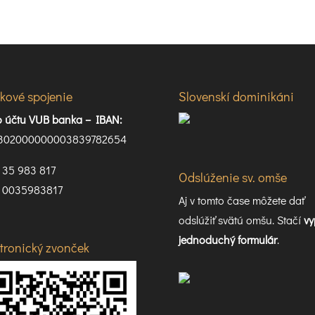
kové spojenie
Slovenskí dominikáni
lo účtu VUB banka –
IBAN:
302000000003839782654
35 983 817
Odslúženie sv. omše
0035983817
Aj v tomto čase môžete dať
odslúžiť svätú omšu. Stačí
vy
jednoduchý formulár
.
ktronický zvonček