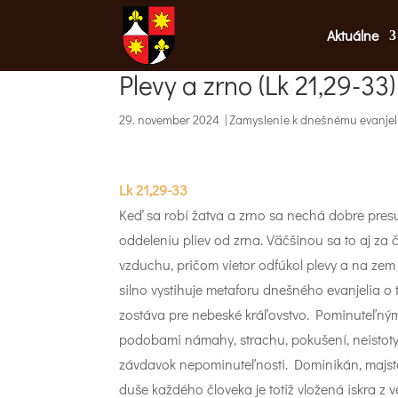
Aktuálne
Plevy a zrno (Lk 21,29-33)
29. november 2024
|
Zamyslenie k dnešnému evanjel
Lk 21,29-33
Keď sa robí žatva a zrno sa nechá dobre presu
oddeleniu pliev od zrna. Väčšinou sa to aj za
vzduchu, pričom vietor odfúkol plevy a na zem
silno vystihuje metaforu dnešného evanjelia o 
zostáva pre nebeské kráľovstvo. Pominuteľným j
podobami námahy, strachu, pokušení, neisto
závdavok nepominuteľnosti. Dominikán, majste
duše každého človeka je totiž vložená iskra z