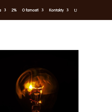
a
2%
O farnosti
Kontakty