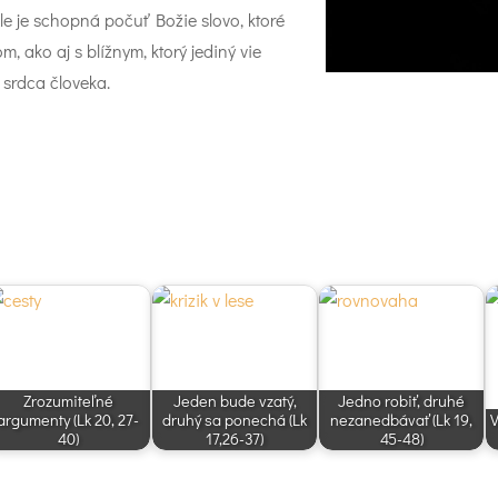
le je schopná počuť Božie slovo, ktoré
 ako aj s blížnym, ktorý jediný vie
 srdca človeka.
Zrozumiteľné
Jeden bude vzatý,
Jedno robiť, druhé
argumenty (Lk 20, 27-
druhý sa ponechá (Lk
nezanedbávať (Lk 19,
V
40)
17,26-37)
45-48)