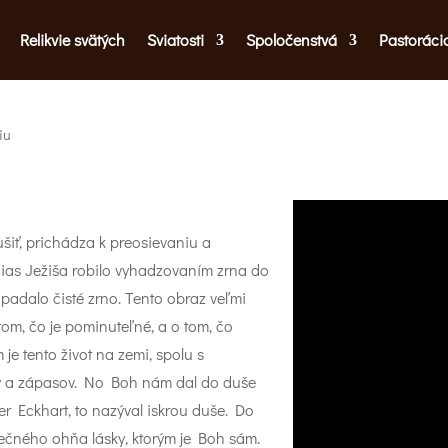
Relikvie svätých
Sviatosti
Spoločenstvá
Pastoráci
iu
šiť, prichádza k preosievaniu a
 čias Ježiša robilo vyhadzovaním zrna do
 padalo čisté zrno. Tento obraz veľmi
tom, čo je pominuteľné, a o tom, čo
e tento život na zemi, spolu s
ty a zápasov. No Boh nám dal do duše
r Eckhart, to nazýval iskrou duše. Do
 večného ohňa lásky, ktorým je Boh sám.