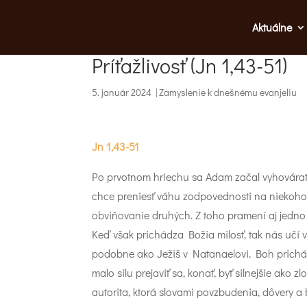
Aktuálne
Príťažlivosť (Jn 1,43-51)
5. január 2024
|
Zamyslenie k dnešnému evanjeliu
Jn 1,43-51
Po prvotnom hriechu sa Adam začal vyhovára
chce preniesť váhu zodpovednosti na niekoho i
obviňovanie druhých. Z toho pramení aj jedno z
Keď však prichádza Božia milosť, tak nás učí 
podobne ako Ježiš v Natanaelovi. Boh prichádz
malo silu prejaviť sa, konať, byť silnejšie ako 
autorita, ktorá slovami povzbudenia, dôvery a