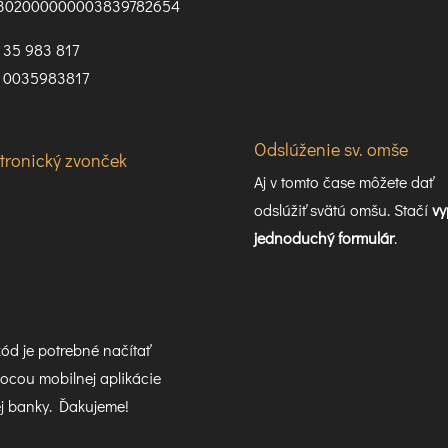
302000000003839782654
35 983 817
0035983817
Odslúženie sv. omše
ktronický zvonček
Aj v tomto čase môžete dať
odslúžiť svätú omšu. Stačí
vy
jednoduchý formulár
.
ód je potrebné načítať
cou mobilnej aplikácie
j banky. Ďakujeme!