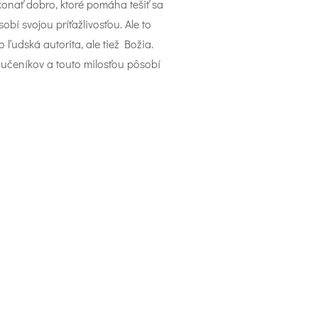
konať dobro, ktoré pomáha tešiť sa
bí svojou príťažlivosťou. Ale to
o ľudská autorita, ale tiež Božia.
 učeníkov a touto milosťou pôsobí