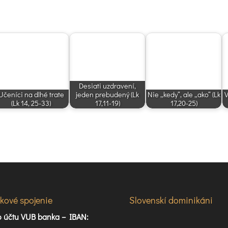
Desiati uzdravení,
Učeníci na dlhé trate
jeden prebudený (Lk
Nie „kedy“, ale „ako“ (Lk
V
(Lk 14, 25-33)
17,11-19)
17,20-25)
kové spojenie
Slovenskí dominikáni
lo účtu VUB banka –
IBAN: