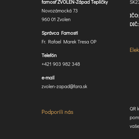
farnosť ZVOLEN-Západ Tepličky
SK2
Novozámocká 73
IČO:
960 01 Zvolen
DIČ:
Správca Farnosti
Fr. Rafael Marek Tresa OP
Ele
Telefón
+421 903 982 348
e-mail
zvolen-zapad@fara.sk
QR k
Podporili nás
pomo
vaše