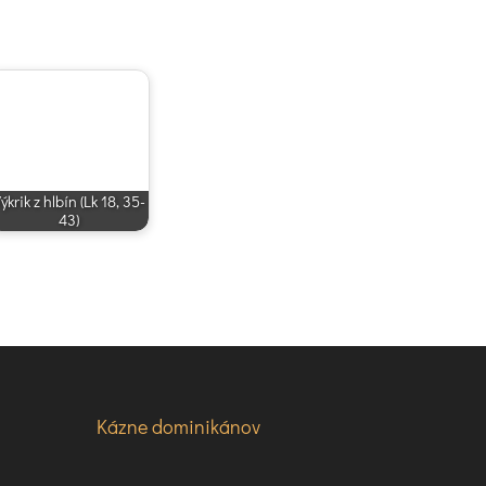
ýkrik z hlbín (Lk 18, 35-
43)
Kázne dominikánov