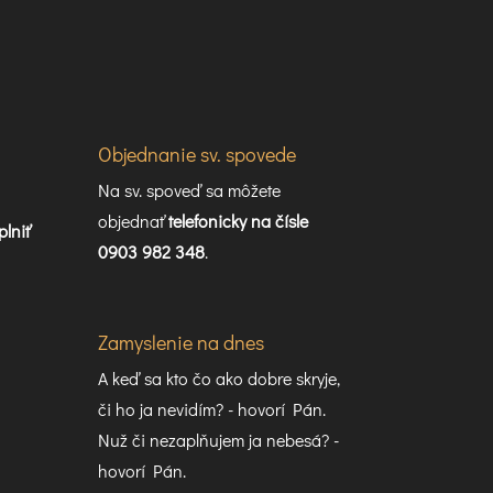
Objednanie sv. spovede
Na sv. spoveď sa môžete
objednať
telefonicky na čísle
plniť
0903 982 348
.
Zamyslenie na dnes
A keď sa kto čo ako dobre skryje,
či ho ja nevidím? - hovorí Pán.
Nuž či nezaplňujem ja nebesá? -
hovorí Pán.