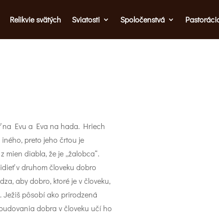
Relikvie svätých
Sviatosti
Spoločenstvá
Pastoráci
ť na Evu a Eva na hada. Hriech
ného, preto jeho črtou je
 mien diabla, že je „žalobca“.
vidieť v druhom človeku dobro
a, aby dobro, ktoré je v človeku,
zlo. Ježiš pôsobí ako prirodzená
 budovania dobra v človeku učí ho