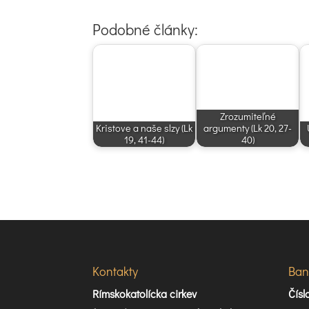
Podobné články:
Zrozumiteľné
Kristove a naše slzy (Lk
argumenty (Lk 20, 27-
19, 41-44)
40)
Kontakty
Ban
Rímskokatolícka cirkev
Čís