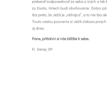
preberať zodpovednosť za seba a iných a tak 
zo života. Hriech budí obviňovanie. Dobro pôso
iba preto, že Ježiš je „obhajca“, a to nie iba ak
Touto cestou pozvania si Ježiš získava prvých
aj dnes.
Pane, pritiahni si nás bližšie k sebe.
Fr. Irenej, OP