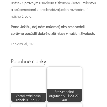
Božie? Správnym úsudkom získaným vliatou milosťou
a skúsenosťami z predchádzajúcich rozhodnutí
nášho života.
Pane Ježišu, daj nám múdrosť, aby sme vedeli
správne posúdiť dobré a zlé hlasy v našich životoch.
Fr. Samuel, OP
Podobné články:
Zrozumiteľné
Všetci svätí našej
argumenty (Lk 20, 27-
rehole (Lk 16, 1-8)
40)