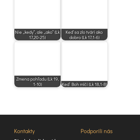
Nie „kedy“, ale „ako“ (Lk
Keď sa zlo tvári ako
17,20-25)
dobro (Lk 17,1-6)
Zmena pohľadu (Lk 19,
1-10)
Keď Boh mlčí (Lk 18,1-8)
Kontakty
Podporili nás