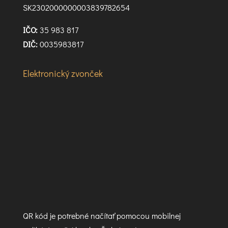
SK2302000000003839782654
IČO:
35 983 817
DIČ:
0035983817
Elektronický zvonček
QR kód je potrebné načítať pomocou mobilnej