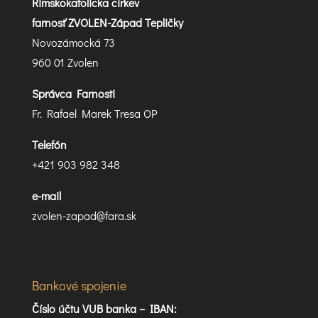
Rímskokatolícka cirkev
farnosť ZVOLEN-Západ Tepličky
Novozámocká 73
960 01 Zvolen
Správca Farnosti
Fr. Rafael Marek Tresa OP
Telefón
+421 903 982 348
e-mail
zvolen-zapad@fara.sk
Bankové spojenie
Číslo účtu VUB banka –
IBAN: