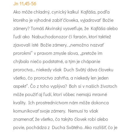
Jn 11,45-56
Ako môže chladný, cynický kalkul Kajfáša, podľa
ktorého je výhodné zabiť človeka, vyjadrovať Božie
zámery? Tomáš Akvinský vysvetľuje, že Kajfáša alebo
ľudí ako Nabuchodonozor či faraón, ktorí taktiež
zjavovali isté Božie zámery, „nemožno nazvať
prorokmi“ v pravom zmysle slova, „pretože im
chýbalo niečo podstatné, a tým je chápanie
proroctva… niekedy však Duch Svätý dáva človeku
všetko, čo proroctvo zahŕňa, a niekedy len jeden
aspekt“. Čo z toho vyplýva? Boh si v našich životoch
môže použiť aj ľudí, ktorí vôbec nemajú mravné
kvality. Ich prostredníctvom nám môže dokonca
komunikovať svoje zámery. Nemusí to však
znamenať, že všetko, čo takýto človek robí alebo
povie, pochádza z Ducha Svätého. Ako rozlíšiť, čo je