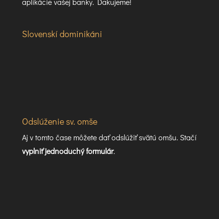
aplikácie vašej banky. Ďakujeme!
Slovenskí dominikáni
Odslúženie sv. omše
Aj v tomto čase môžete dať odslúžiť svätú omšu. Stačí
vyplniť jednoduchý formulár
.