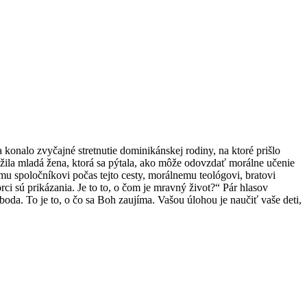
konalo zvyčajné stretnutie dominikánskej rodiny, na ktoré prišlo
žila mladá žena, ktorá sa pýtala, ako môže odovzdať morálne učenie
u spoločníkovi počas tejto cesty, morálnemu teológovi, bratovi
rci sú prikázania. Je to to, o čom je mravný život?“ Pár hlasov
oda. To je to, o čo sa Boh zaujíma. Vašou úlohou je naučiť vaše deti,