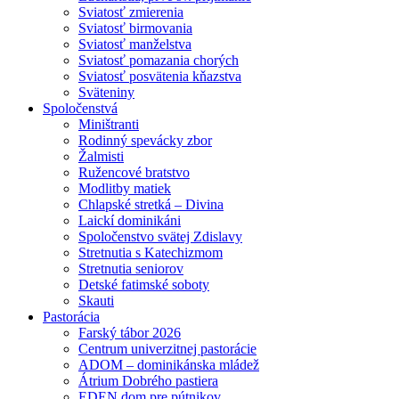
Sviatosť zmierenia
Sviatosť birmovania
Sviatosť manželstva
Sviatosť pomazania chorých
Sviatosť posvätenia kňazstva
Sväteniny
Spoločenstvá
Miništranti
Rodinný spevácky zbor
Žalmisti
Ružencové bratstvo
Modlitby matiek
Chlapské stretká – Divina
Laickí dominikáni
Spoločenstvo svätej Zdislavy
Stretnutia s Katechizmom
Stretnutia seniorov
Detské fatimské soboty
Skauti
Pastorácia
Farský tábor 2026
Centrum univerzitnej pastorácie
ADOM – dominikánska mládež
Átrium Dobrého pastiera
EDEN dom pre pútnikov