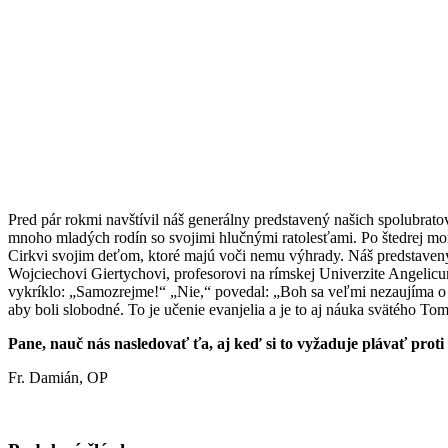
Pred pár rokmi navštívil náš generálny predstavený našich spolubrato
mnoho mladých rodín so svojimi hlučnými ratolesťami. Po štedrej mo
Cirkvi svojim deťom, ktoré majú voči nemu výhrady. Náš predstavený 
Wojciechovi Giertychovi, profesorovi na rímskej Univerzite Angelicum.
vykríklo: „Samozrejme!“ „Nie,“ povedal: „Boh sa veľmi nezaujíma o pr
aby boli slobodné. To je učenie evanjelia a je to aj náuka svätého T
Pane, nauč nás nasledovať ťa, aj keď si to vyžaduje plávať proti
Fr. Damián, OP