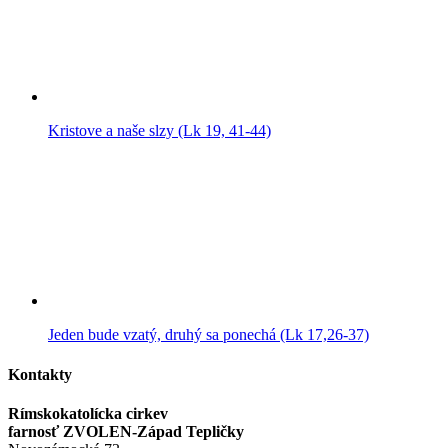
Kristove a naše slzy (Lk 19, 41-44)
Jeden bude vzatý, druhý sa ponechá (Lk 17,26-37)
Kontakty
Rímskokatolícka cirkev
farnosť ZVOLEN-Západ Tepličky