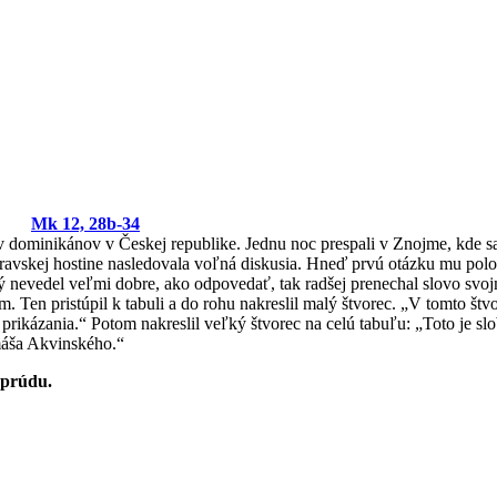
Mk 12, 28b-34
v dominikánov v Českej republike. Jednu noc prespali v Znojme, kde sa 
ravskej hostine nasledovala voľná diskusia. Hneď prvú otázku mu polo
nevedel veľmi dobre, ako odpovedať, tak radšej prenechal slovo svojm
 Ten pristúpil k tabuli a do rohu nakreslil malý štvorec. „V tomto štvo
ikázania.“ Potom nakreslil veľký štvorec na celú tabuľu: „Toto je slob
omáša Akvinského.“
 prúdu.