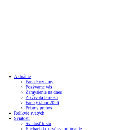
Aktuálne
Farské oznamy
Pozývame vás
Zamyslenie na dnes
Zo života farnosti
Farský tábor 2026
Priamy prenos
Relikvie svätých
Sviatosti
Sviatosť krstu
Eucharistia, prvé sv. prijímanie