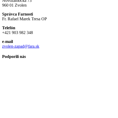
Novozámocká 73
960 01 Zvolen
Správca Farnosti
Fr. Rafael Marek Tresa OP
Telefón
+421 903 982 348
e-mail
zvolen-zapad@fara.sk
Podporili nás