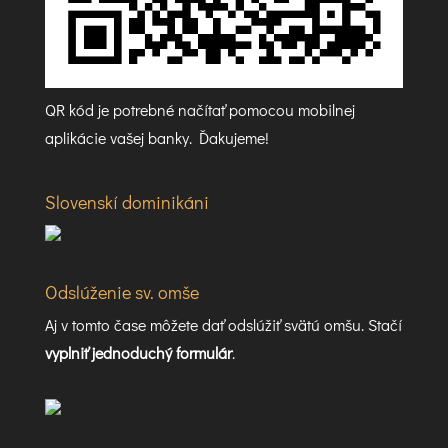
QR kód je potrebné načítať pomocou mobilnej
aplikácie vašej banky. Ďakujeme!
Slovenskí dominikáni
Odslúženie sv. omše
Aj v tomto čase môžete dať odslúžiť svätú omšu. Stačí
vyplniť jednoduchý formulár
.