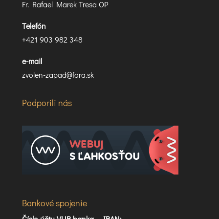
Fr. Rafael Marek Tresa OP
Telefón
+421 903 982 348
e-mail
zvolen-zapad@fara.sk
Podporili nás
Bankové spojenie
Číslo účtu VUB banka –
IBAN: