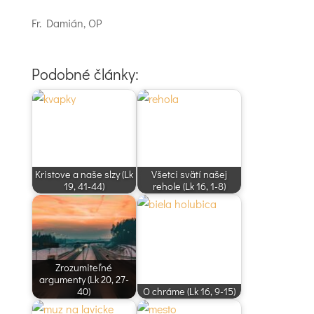
Fr. Damián, OP
Podobné články:
Kristove a naše slzy (Lk
Všetci svätí našej
19, 41-44)
rehole (Lk 16, 1-8)
Zrozumiteľné
argumenty (Lk 20, 27-
40)
O chráme (Lk 16, 9-15)