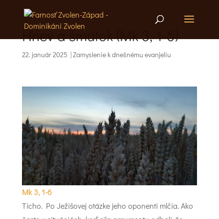
Hnev a smútok (Mk 3, 1-6)
22. január 2025
|
Zamyslenie k dnešnému evanjeliu
Mk 3, 1-6
Ticho. Po Ježišovej otázke jeho oponenti mlčia. Ako