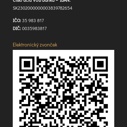
SK2302000000003839782654
IČO:
35 983 817
DIČ:
0035983817
Elektronický zvonček