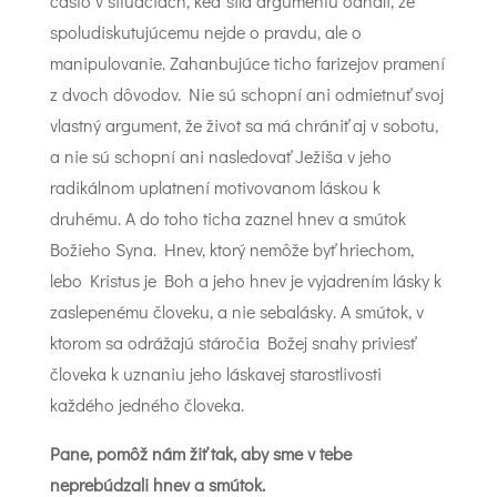
často v situáciách, keď sila argumentu odhalí, že
spoludiskutujúcemu nejde o pravdu, ale o
manipulovanie. Zahanbujúce ticho farizejov pramení
z dvoch dôvodov. Nie sú schopní ani odmietnuť svoj
vlastný argument, že život sa má chrániť aj v sobotu,
a nie sú schopní ani nasledovať Ježiša v jeho
radikálnom uplatnení motivovanom láskou k
druhému. A do toho ticha zaznel hnev a smútok
Božieho Syna. Hnev, ktorý nemôže byť hriechom,
lebo Kristus je Boh a jeho hnev je vyjadrením lásky k
zaslepenému človeku, a nie sebalásky. A smútok, v
ktorom sa odrážajú stáročia Božej snahy priviesť
človeka k uznaniu jeho láskavej starostlivosti
každého jedného človeka.
Pane, pomôž nám žiť tak, aby sme v tebe
neprebúdzali hnev a smútok.